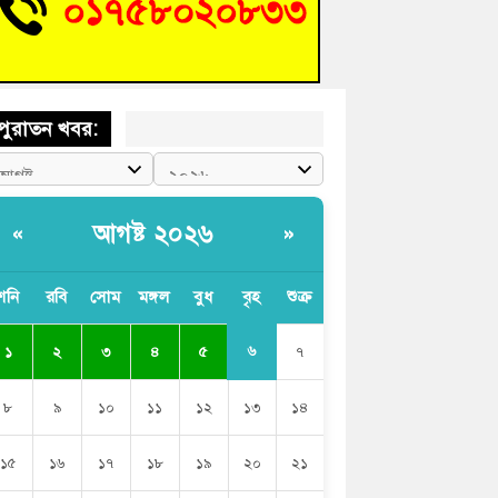
চংয়ে জুলাই গণঅভ্যুত্থান দিবস উদযাপন উপলক্ষে
তুতিমূলক সভা অনুষ্ঠিত
পুরাতন খবর:
আগষ্ট ২০২৬
«
»
শনি
রবি
সোম
মঙ্গল
বুধ
বৃহ
শুক্র
৬
১
২
৩
৪
৫
৭
৮
৯
১০
১১
১২
১৩
১৪
১৫
১৬
১৭
১৮
১৯
২০
২১