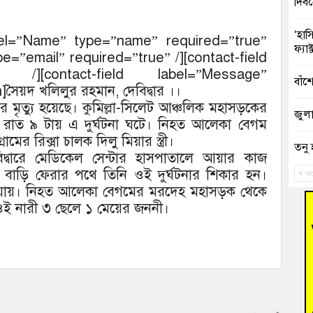
দিব
‘হাস
label=”Name” type=”name” required=”true”
ফ্যা
ype=”email” required=”true” /][contact-field
” /][contact-field label=”Message”
বাঁশ
সৈয়দ খলিলুর রহমান, দেবিদ্বার ।।
রীর মৃত্যু হয়েছে। কুমিল্লা-সিলেট আঞ্চলিক মহাসড়কের
জুলাই
াত ৯ টায় এ দুর্ঘটনা ঘটে। নিহত আলেকা বেগম
ের রিক্সা চালক দিলু মিয়ার স্ত্রী।
তনু 
িদ্বারে মেডিকেল সেন্টার হাসপাতালে আয়ার কাজ
রহমা
াড়ি ফেরার পথে তিনি ওই দুর্ঘটনার শিকার হন।
আগ
য়ে যায়। নিহত আলেকা বেগমের মরদেহ মহাসড়ক থেকে
আহত 
 ওই নারী ৩ ছেলে ১ মেয়ের জননী।
অবরু
হোম
অভি
বুড়ি
উদ্য