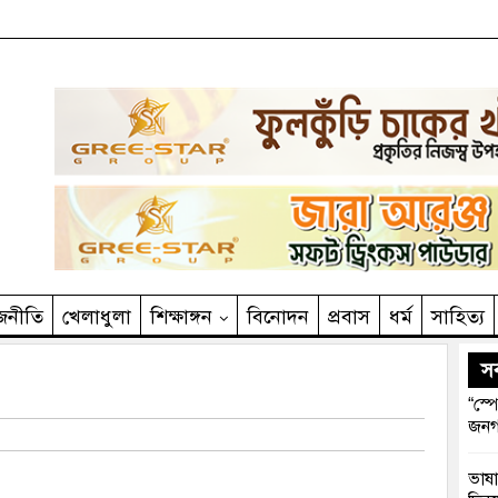
জনীতি
খেলাধুলা
শিক্ষাঙ্গন
বিনোদন
প্রবাস
ধর্ম
সাহিত‌্য
সর
“স্প
জনগ
ভাষা