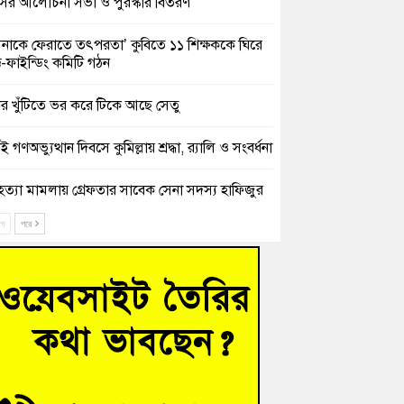
সের আলোচনা সভা ও পুরস্কার বিতরণ
িনাকে ফেরাতে তৎপরতা’ কুবিতে ১১ শিক্ষককে ঘিরে
ক্ট-ফাইন্ডিং কমিটি গঠন
ের খুঁটিতে ভর করে টিকে আছে সেতু
 গণঅভ্যুত্থান দিবসে কুমিল্লায় শ্রদ্ধা, র‍্যালি ও সংবর্ধনা
হত্যা মামলায় গ্রেফতার সাবেক সেনা সদস্য হাফিজুর
ন হাইকোর্টের জামিনে মুক্ত
ে
পরে
শিক্ষার্থীদের দেখতে গিয়ে মেডিকেলের ক্যান্টিনে
দ্ধ জবি শিক্ষক
নায় বিধবা নারীর জমি দখল ও জীবননাশের হুমকির
যোগ
চংয়ে অতিথি পাখির আবাসস্থল সংরক্ষণে প্রশাসনের
োগ; ৯ সদস্যের কমিটি গঠন