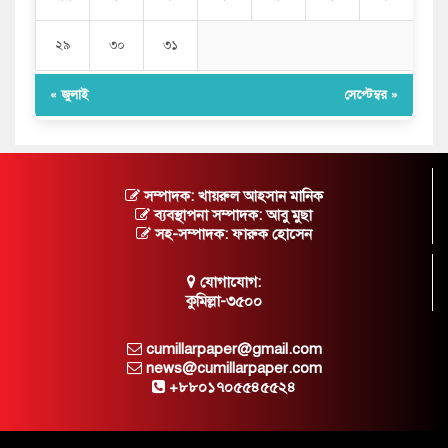
২৯
৩০
৩১
« জুলাই
সেপ্টেম্বর »
সম্পাদক: খায়রুল আহসান মানিক
ব্যবস্থাপনা সম্পাদক: আবু মুছা
সহ-সম্পাদক: ফারুক হোসেন
যোগাযোগ:
কুমিল্লা-৩৫০০
cumillarpaper@gmail.com
news@cumillarpaper.com
+৮৮০১৭০৫৫৪৫৫২৪