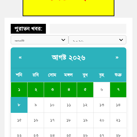
ফাইন্ডিং কমিটি গঠন
পুরাতন খবর:
আগষ্ট ২০২৬
«
»
শনি
রবি
সোম
মঙ্গল
বুধ
বৃহ
শুক্র
১
২
৩
৪
৫
৬
৭
৮
৯
১০
১১
১২
১৩
১৪
১৫
১৬
১৭
১৮
১৯
২০
২১
২২
২৩
২৪
২৫
২৬
২৭
২৮