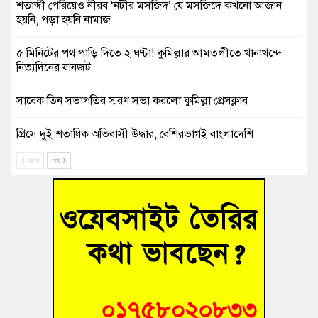
শতাব্দী পেরিয়েও নীরব ‘নটীর মসজিদ’ যে মসজিদে কখনো আজান
হয়নি, পড়া হয়নি নামাজ
৫ মিনিটের পথ পাড়ি দিতে ২ ঘণ্টা! কুমিল্লার আমতলীতে খানাখন্দে
নিত্যদিনের যানজট
সাবেক তিন সভাপতির স্মরণ সভা করলো কুমিল্লা প্রেসক্লাব
গ্রিসে দুই শতাধিক অভিবাসী উদ্ধার, বেশিরভাগই বাংলাদেশি
আগে
পরে
বুড়িচংয়ে নিখোঁজের ৩ দিন পর ফিশারির পুকুরে রিকশাচালকের মরদেহ
উদ্ধার
“স্পেশাল ট্রাইব্যুনালে জুলাই গণহত্যার বিচার করেন, জনগণ আপনাদের
ছাড়বে না-সাক্কু
ভাষা সৈনিক অজিত গুহ মহাবিদ্যালয়ে জুলাই গণঅভ্যুত্থান দিবসের
আলোচনা সভা ও পুরস্কার বিতরণ
‘হাসিনাকে ফেরাতে তৎপরতা’ কুবিতে ১১ শিক্ষককে ঘিরে ফ্যাক্ট-