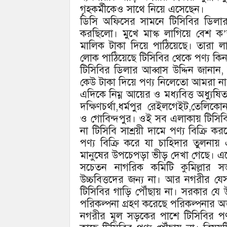
গৃহকর্মীকেও সাথে নিয়ে এসেছেন।
ডিসি অফিসের সামনে টিসিবির ডিলার সাশ
করছিলো। মুখে মাস্ক লাগিয়ে বেশ ক
মালিক টাকা দিয়ে পাঠিয়েছে। তারা ল
লোক পাঠিয়েছে টিসিবির থেকে পণ্য কি
টিসিবির ডিলার আব্বাস উদ্দিন জানান, 
কেউ টাকা দিয়ে পণ্য নিলেতো আমরা না
এদিকে নিম্ন আয়ের ও মধ্যবিত্ত অধ্যুষি
দক্ষিণচর্থা,ধর্মপুর রেইলগেইট,তেলিকোন
ও গোবিন্দপুর। ওই সব এলাকায় টিসিব
না টিসিবি সাশ্রয়ী দামে পণ্য বিক্রি
পণ্য বিক্রি করে যা চাহিদার তুলন
মানুষের উপচেপড়া ভীড় দেখা গেছে। এত
সচেতন নাগরিক কমিটি কুমিল্লার স
উচ্চবিত্তদের জন্য না। আর নগরীর যে
টিসিবির গাড়ি পৌঁছায় না। সরকার যে উদ্
পরিকল্পনা গ্রহণ করেছে পরিকল্পনার অভা
নগরীর মূল সড়কের পাশে টিসিবির পণ্