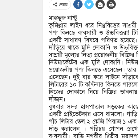
শেয়ার
মাহফুজ নান্টু:
কুমিল্লায় লাইন ধরে নিম্নবিত্তের সাশ্
পণ্য কিনছে ব্যবসায়ী ও উচ্চবিত্তরা! 
একটি সাধারণ বিষয়ে পরিণত হয়েছে।
দাঁড়িয়ে থাকে মুদি দোকানি ও উচ্চবিত্
সাশ্রয়ী মূল্যের নিত্য প্রয়োজনীয় বিক্র
নিউমার্কেটের এক মুদি দোকানি। নিউমার
প্রয়োজনীয় পণ্য কিনতে এসেছেন। তার স
এসেছেন। দুই বার করে লাইনে দাঁড়াব
লিটারের ১০ টি কন্টিনার কিনতে পারল
নিজের দোকানে নিয়ে বিক্রির ভাবন
দাঁড়ান।
বুধবার সদর হাসপাতাল সড়কের কাছে 
একটি প্রাইভেটকার এসে থামলো। গাড়ি
পাঁচ লিটার তেল,২ কেজি পিয়াজ,১ এক
দাঁড় করালেন । পরিচয় গোপন রেখে 
ব্যবসায়ী। বাড়ি নগরীর দ্বিতীয় মুরা