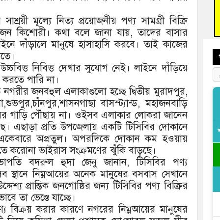
আহত 
অবরু
্রয়ী মূল্যে নিত্য প্রয়োজনীয় পণ্য সামগ্রী বিক্রি
’জন কিশোরী। কথা বলে জানা যায়, তাদের বাসার
াইনে দাঁড়ালে মানুষে হাসাহাসি করবে। তাই কাজের
নতে।
উচ্চবিত্ত নিবিত্ত দেখার সুযোগ নেই। লাইনে দাঁড়িয়ে
 করতে পারি না।
ত নগরীর জনবহুল এলাকাগুলো হচ্ছে দ্বিতীয় মুরাদপুর,
া,শুভপুর,চাঁনপুর,শাসনগাছা বাসস্ট্যান্ড, মহাজনবাড়ি
ির গাড়ি পৌঁছায় না। ওইসব এলাকার লোকরা জানেন
 করছে। এছাড়া প্রতি উপজেলায় একটি টিসিবির দোকানে
ায় একেবারে অপ্রতুল। অপরদিকে দোকান কম হওয়ায়
ে করোনা ভাইরাস সংক্রমণের ঝুঁকি বাড়ছে।
ভাপতি বদরুল হুদা জেনু জানান, টিসিবির পণ্য
সব স্থানে নিম্নআয়ের অনেক মানুষের বসবাস সেখানে
দেশ্য প্রান্তিক জনগোষ্ঠির জন্য টিসিবির পণ্য বিক্রির
বে তা ভেস্তে যাচ্ছে।
য বিক্রয় করার কারণে নগরের নিম্নআয়ের মানুষের