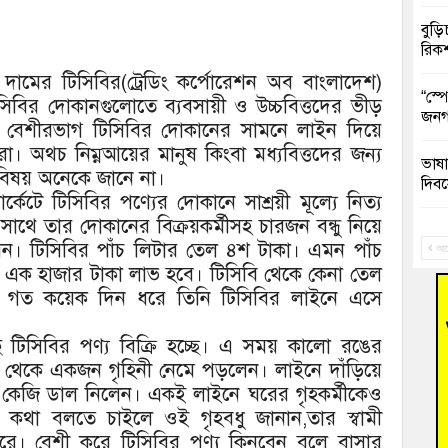
বুড়ি
রিক
রয়ী দামের টিসিবির(ট্রেডিং কর্পোরেশন অব বাংলাদেশ)
“স্প
টিসিবির দোকানগুলোতে ব্যবসায়ী ও উচ্চবিত্তদের ভীড়
জনগ
 বেশীরভাগ টিসিবির দোকানের সামনে লাইন দিয়ে
তরা। অথচ নিম্নআয়ের মানুষ কিংবা মধ্যবিত্তদের জন্য
ভাষা
ির বিষয় অনেকে জানে না।
দিব
্কেটে টিসিবির পণ্যের দোকানে সাশ্রয়ী মূল্যে নিত্য
াথে তার দোকানের বিক্রয়কর্মীসহ চারজন বন্ধু নিয়ে
‘হাস
েন। টিসিবির পাঁচ লিটার তেল ৪শ টাকা। এমন পাঁচ
ফ্যা
আগ
ে এক হাজার টাকা লাভ হবে। টিসিবি থেকে কেনা তেল
ায় গত কয়েক দিন ধরে তিনি টিসিবির লাইনে এসে
বাঁশ
টিসিবির পণ্য বিক্রি হচ্ছে। এ সময় কালো রঙের
জুলাই
 থেকে একজন গৃহিনী নেমে পড়লেন। লাইনে দাঁড়িয়ে
 কেজি ডাল নিলেন। একই লাইনে ঘরের গৃহকর্মীকেও
তনু 
রহমা
কথা বলতে চাইলে ওই গৃহবধু জানান,তার স্বামী
দপুরে। বেশী করে টিসিবির পণ্য কিনবেন বলে বাসার