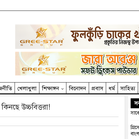
জনীতি
খেলাধুলা
শিক্ষাঙ্গন
বিনোদন
প্রবাস
ধর্ম
সাহিত‌্য
সর
 কিনছে উচ্চবিত্তরা!
সাবে
গ্রি
বাংল