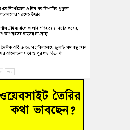
চংয়ে নিখোঁজের ৩ দিন পর ফিশারির পুকুরে
শাচালকের মরদেহ উদ্ধার
েশাল ট্রাইব্যুনালে জুলাই গণহত্যার বিচার করেন,
ণ আপনাদের ছাড়বে না-সাক্কু
 সৈনিক অজিত গুহ মহাবিদ্যালয়ে জুলাই গণঅভ্যুত্থান
সের আলোচনা সভা ও পুরস্কার বিতরণ
িনাকে ফেরাতে তৎপরতা’ কুবিতে ১১ শিক্ষককে ঘিরে
ক্ট-ফাইন্ডিং কমিটি গঠন
ে
পরে
ের খুঁটিতে ভর করে টিকে আছে সেতু
 গণঅভ্যুত্থান দিবসে কুমিল্লায় শ্রদ্ধা, র‍্যালি ও সংবর্ধনা
হত্যা মামলায় গ্রেফতার সাবেক সেনা সদস্য হাফিজুর
ন হাইকোর্টের জামিনে মুক্ত