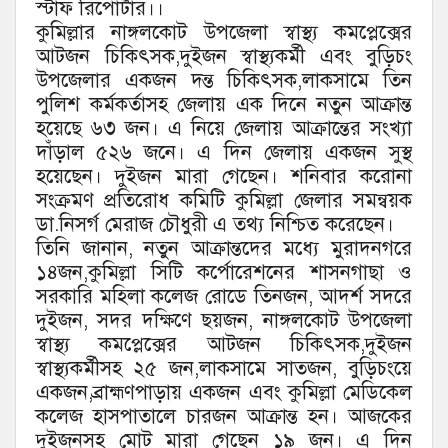
স্টাফ রিপোর্টার।।
কুমিল্লার নাঙ্গলকোট উপজেলা স্বাস্থ্য কমপ্লেক্সের
আটজন চিকিৎসক,দুইজন স্বাস্থ্যকর্মী এবং বুড়িচং
উপজেলার একজন দন্ত চিকিৎসক,লাকসামে তিন
পুলিশ কর্মকর্তাসহ জেলায় এক দিনে নতুন আক্রান্ত
হয়েছে ৬৩ জন। এ নিয়ে জেলায় আক্রান্তের সংখ্যা
দাঁড়াল ৫২৬ জনে। এ দিন জেলায় একজন সুস্থ
হয়েছেন। দুইজন মারা গেছেন। শনিবার করোনা
সংক্রমণ প্রতিরোধ কমিটি কুমিল্লা জেলার সমন্বয়ক
ডা.নিসর্গ মেরাজ চৌধুরী এ তথ্য নিশ্চিত করেছেন।
তিনি জানান, নতুন আক্রান্তদের মধ্যে মুরাদনগরে
১৪জন,কুমিল্লা সিটি কর্পোরেশনের শাসনগাছা ও
সরকারি মহিলা কলেজ রোডে তিনজন, আদর্শ সদরে
দুইজন, সদর দক্ষিণে ছয়জন, নাঙ্গলকোট উপজেলা
স্বাস্থ্য কমপ্লেক্সের আটজন চিকিৎসক,দুইজন
স্বাস্থ্যকর্মীসহ ২৫ জন,লাকসামে সাতজন, বুড়িচংয়ে
একজন,ব্রাহ্মণপাড়ায় একজন এবং কুমিল্লা মেডিকেল
কলেজ হাসপাতালে চারজন আক্রান্ত হন। আজকের
দুইজনসহ মোট মারা গেছেন ১৯ জন। এ দিন