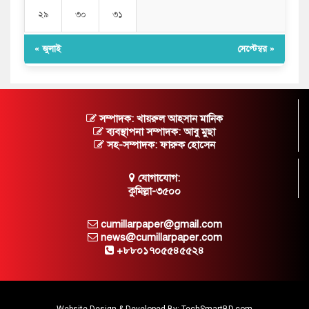
২৯
৩০
৩১
« জুলাই
সেপ্টেম্বর »
সম্পাদক: খায়রুল আহসান মানিক
ব্যবস্থাপনা সম্পাদক: আবু মুছা
সহ-সম্পাদক: ফারুক হোসেন
যোগাযোগ:
কুমিল্লা-৩৫০০
cumillarpaper@gmail.com
news@cumillarpaper.com
+৮৮০১৭০৫৫৪৫৫২৪
Website Design & Developed By:
TechSmartBD.com