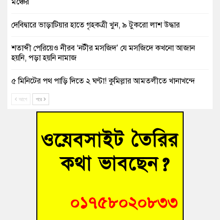
মঞ্চের
দেবিদ্বারে ভাড়াটিয়ার হাতে গৃহকত্রী খুন, ৯ টুকরো লাশ উদ্ধার
শতাব্দী পেরিয়েও নীরব ‘নটীর মসজিদ’ যে মসজিদে কখনো আজান
হয়নি, পড়া হয়নি নামাজ
৫ মিনিটের পথ পাড়ি দিতে ২ ঘণ্টা! কুমিল্লার আমতলীতে খানাখন্দে
নিত্যদিনের যানজট
আগে
পরে
সাবেক তিন সভাপতির স্মরণ সভা করলো কুমিল্লা প্রেসক্লাব
গ্রিসে দুই শতাধিক অভিবাসী উদ্ধার, বেশিরভাগই বাংলাদেশি
বুড়িচংয়ে নিখোঁজের ৩ দিন পর ফিশারির পুকুরে রিকশাচালকের মরদেহ
উদ্ধার
“স্পেশাল ট্রাইব্যুনালে জুলাই গণহত্যার বিচার করেন, জনগণ আপনাদের
ছাড়বে না-সাক্কু