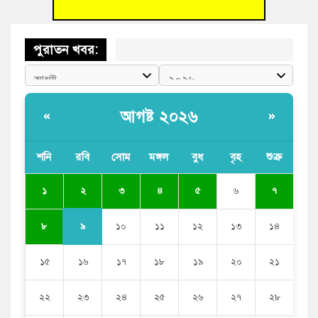
পুরাতন খবর:
আগষ্ট ২০২৬
«
»
শনি
রবি
সোম
মঙ্গল
বুধ
বৃহ
শুক্র
২
১
৩
৪
৫
৬
৭
৯
৮
১০
১১
১২
১৩
১৪
১৫
১৬
১৭
১৮
১৯
২০
২১
২২
২৩
২৪
২৫
২৬
২৭
২৮