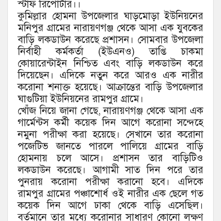
স্টাফ রিপোর্টার।।
কুমিল্লার হোমনা উপজেলার ঘাড়মোড়া ইউনিয়নের
মনিপুর গ্রামের নারায়ণগঞ্জ থেকে আসা এক যুবকের
বাড়ি লকডাউন করেছে প্রশাসন। সোমবার উপজেলা
নির্বাহী কর্মকর্তা (ইউএনও) তাপ্তি চাকমা
কোয়ারেন্টাইন নিশ্চিত এবং বাড়ি লকডাউন করে
দিয়েছেন। এদিকে নতুন করে আরও এক নারীর
করোনা শনাক্ত হয়েছে। আক্রান্তের বাড়ি উপজেলার
ঘাগুটিয়া ইউনিয়নের রামপুর গ্রামে।
খোঁজ নিয়ে জানা গেছে, নারায়ণগঞ্জ থেকে আসা এক
গার্মেন্টস কর্মী কয়েক দিন আগে করোনা সন্দেহে
নমুনা পরীক্ষা করা হয়েছে। সেখানে তার করোনা
পজেটিভ জানতে পারলে পালিয়ে গ্রামের বাড়ি
হোমনায় চলে আসে। প্রশাসন তার বাড়িটিও
লকডাউন করেছে। আগামী সাত দিন পরে তার
পুনরায় করোনা পরীক্ষা করানো হবে। এদিকে
রামপুর গ্রামের পঞ্চাশোর্ধ ওই নারীর এক ছেলে গত
কয়েক দিন আগে ঢাকা থেকে বাড়ি এসেছিল।
বর্তমানে তার মধ্যে করোনার সাধারণ কোনো লক্ষণ