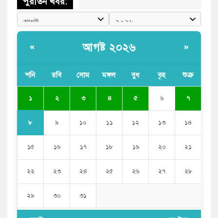
পুরাতন খবর:
আগষ্ট ২০২৬
«
»
শনি
রবি
সোম
মঙ্গল
বুধ
বৃহ
শুক্র
১
২
৩
৪
৫
৬
৭
৮
৯
১০
১১
১২
১৩
১৪
১৫
১৬
১৭
১৮
১৯
২০
২১
২২
২৩
২৪
২৫
২৬
২৭
২৮
২৯
৩০
৩১