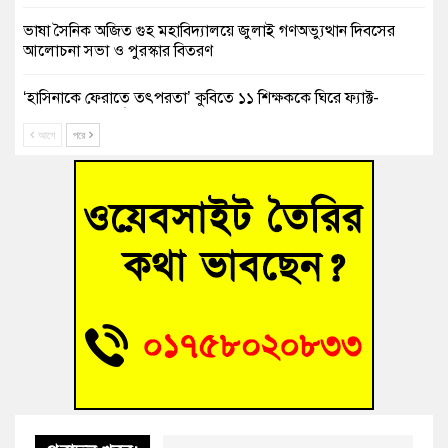
ভাষা সৈনিক অজিত গুহ মহাবিদ্যালয়ে জুলাই গণঅভ্যুত্থান দিবসের
আলোচনা সভা ও পুরস্কার বিতরণ
‘হাসিনাকে ফেরাতে তৎপরতা’ কুবিতে ১১ শিক্ষককে ঘিরে ফ্যাক্ট-
ফাইন্ডিং কমিটি গঠন
আগে
পরে
বাঁশের খুঁটিতে ভর করে টিকে আছে সেতু
জুলাই গণঅভ্যুত্থান দিবসে কুমিল্লায় শ্রদ্ধা, র‍্যালি ও সংবর্ধনা
তনু হত্যা মামলায় গ্রেফতার সাবেক সেনা সদস্য হাফিজুর রহমান
হাইকোর্টের জামিনে মুক্ত
আহত শিক্ষার্থীদের দেখতে গিয়ে মেডিকেলের ক্যান্টিনে অবরুদ্ধ জবি
শিক্ষক