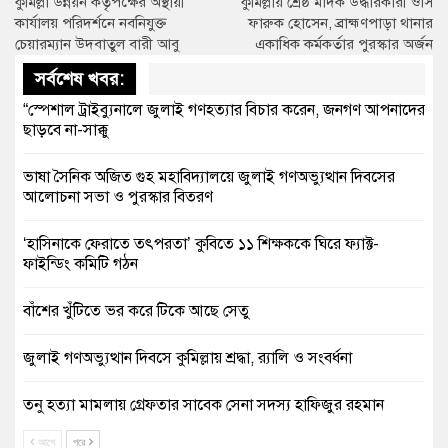
কুমিল্লা উন্নয়ন কর্তৃপক্ষের অস্থায়ী
কুমিল্লায় শ্রেষ্ঠ মাদক উদ্ধারকারী ওসি
কার্যালয় পরিদর্শনে নবনিযুক্ত
ফারুক হোসেন, ব্রাহ্মণপাড়া থানার
চেয়ারম্যান উদবাতুল বারী আবু
একাধিক কর্মকর্তার পুরস্কার অর্জন
সর্বশেষ খবর:
“স্পেশাল ট্রাইব্যুনালে জুলাই গণহত্যার বিচার করেন, জনগণ আপনাদের
ছাড়বে না-সাক্কু
ভাষা সৈনিক অজিত গুহ মহাবিদ্যালয়ে জুলাই গণঅভ্যুত্থান দিবসের
আলোচনা সভা ও পুরস্কার বিতরণ
‘হাসিনাকে ফেরাতে তৎপরতা’ কুবিতে ১১ শিক্ষককে ঘিরে ফ্যাক্ট-
ফাইন্ডিং কমিটি গঠন
বাঁশের খুঁটিতে ভর করে টিকে আছে সেতু
জুলাই গণঅভ্যুত্থান দিবসে কুমিল্লায় শ্রদ্ধা, র‍্যালি ও সংবর্ধনা
তনু হত্যা মামলায় গ্রেফতার সাবেক সেনা সদস্য হাফিজুর রহমান
হাইকোর্টের জামিনে মুক্ত
আগে
পরে