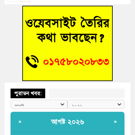
আহত শিক্ষার্থীদের দেখতে গিয়ে মেডিকেলের ক্যান্টিনে অবরুদ্ধ জবি
শিক্ষক
হোমনায় বিধবা নারীর জমি দখল ও জীবননাশের হুমকির অভিযোগ
বুড়িচংয়ে অতিথি পাখির আবাসস্থল সংরক্ষণে প্রশাসনের উদ্যোগ; ৯
সদস্যের কমিটি গঠন
বুড়িচংয়ে জুলাই গণঅভ্যুত্থান দিবস উদযাপন উপলক্ষে প্রস্তুতিমূলক
সভা অনুষ্ঠিত
পুরাতন খবর:
আগষ্ট ২০২৬
«
»