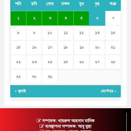
শনি
রবি
সোম
মঙ্গল
বুধ
বৃহ
শুক্র
৬
১
২
৩
৪
৫
৭
৮
৯
১০
১১
১২
১৩
১৪
১৫
১৬
১৭
১৮
১৯
২০
২১
২২
২৩
২৪
২৫
২৬
২৭
২৮
২৯
৩০
৩১
« জুলাই
সেপ্টেম্বর »
সম্পাদক: খায়রুল আহসান মানিক
ব্যবস্থাপনা সম্পাদক: আবু মুছা