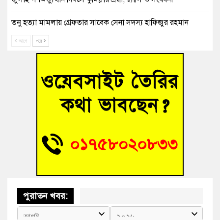
তনু হত্যা মামলায় গ্রেফতার সাবেক সেনা সদস্য হাফিজুর রহমান
হাইকোর্টের জামিনে মুক্ত
আগে
পরে
আহত শিক্ষার্থীদের দেখতে গিয়ে মেডিকেলের ক্যান্টিনে অবরুদ্ধ জবি
শিক্ষক
হোমনায় বিধবা নারীর জমি দখল ও জীবননাশের হুমকির অভিযোগ
বুড়িচংয়ে অতিথি পাখির আবাসস্থল সংরক্ষণে প্রশাসনের উদ্যোগ; ৯
সদস্যের কমিটি গঠন
বুড়িচংয়ে জুলাই গণঅভ্যুত্থান দিবস উদযাপন উপলক্ষে প্রস্তুতিমূলক
সভা অনুষ্ঠিত
পুরাতন খবর: