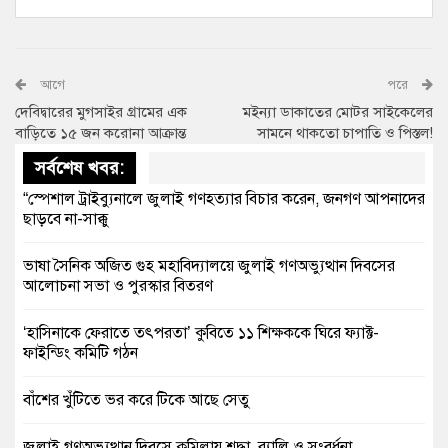
আগে
পরে
দেবিদ্বারের মুগসাইর গ্রামের এক
মইন্যা ডাকাতের মোটর সাইকেলের
বাড়িতে ১৫ জন করোনা আক্রান্ত
সামনে থাকতো চাপাতি ও পিস্তল!
সর্বশেষ খবর:
“স্পেশাল ট্রাইব্যুনালে জুলাই গণহত্যার বিচার করেন, জনগণ আপনাদের
ছাড়বে না-সাক্কু
ভাষা সৈনিক অজিত গুহ মহাবিদ্যালয়ে জুলাই গণঅভ্যুত্থান দিবসের
আলোচনা সভা ও পুরস্কার বিতরণ
‘হাসিনাকে ফেরাতে তৎপরতা’ কুবিতে ১১ শিক্ষককে ঘিরে ফ্যাক্ট-
ফাইন্ডিং কমিটি গঠন
বাঁশের খুঁটিতে ভর করে টিকে আছে সেতু
জুলাই গণঅভ্যুত্থান দিবসে কুমিল্লায় শ্রদ্ধা, র‍্যালি ও সংবর্ধনা