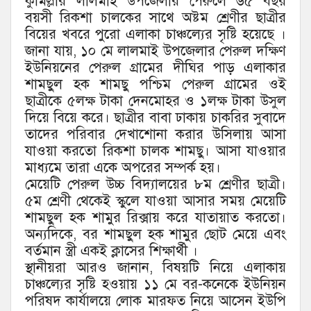
কুমিল্লার লালমাই উপজেলার পেরুলে ৬৫ বছর
বয়সী রিকশা চালকের সাথে অষ্টম শ্রেণীর ছাত্রীর
বিয়ের খবরে পুরো এলাকা চাঞ্চল্যের সৃষ্টি হয়েছে ।
জানা যায়, ১০ মে লালমাই উপজেলার পেরুল দক্ষিণ
ইউনিয়নের পেরুল গ্রামের দীঘির পাড় এলাকার
শামছুল হক শামছু পশ্চিম পেরুল গ্রামের ওই
ছাত্রীকে ৫লক্ষ টাকা দেনমোহর ও ১লক্ষ টাকা উসুল
দিয়ে বিয়ে করে। ছাত্রীর বাবা ঢাকায় চাকরির সুবাদে
তাদের পরিবার দেখাশোনা করার উসিলায় আসা
যাওয়া করতো রিকশা চালক শামছু। আসা যাওয়ার
মাধ্যমে তারা একে অপরের সম্পর্ক হয়।
মেয়েটি পেরুল উচ্চ বিদ্যালয়ের ৮ম শ্রেণীর ছাত্রী।
৫ম শ্রেণী থেকেই স্কুলে যাওয়া আসার সময় মেয়েটি
শামছুল হক শামুর রিক্সায় করে যাতায়াত করতো।
অন্যদিকে, বর শামছুল হক শামুর ছোট মেয়ে এবং
বর্তমান স্ত্রী একই ক্লাসের শিক্ষার্থী ।
স্থানীয়রা আরও জানান, বিষয়টি নিয়ে এলাকায়
চাঞ্চল্যের সৃষ্টি হওয়ায় ১১ মে বর-কনেকে ইউনিয়ন
পরিষদ কার্যালয়ে লোক মারফত নিয়ে আসেন ইউপি