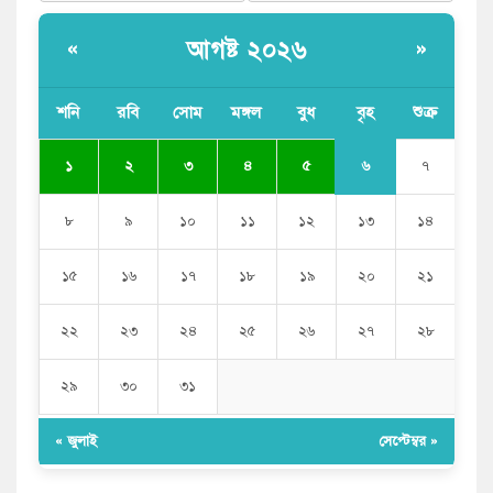
আগষ্ট ২০২৬
«
»
শনি
রবি
সোম
মঙ্গল
বুধ
বৃহ
শুক্র
৬
১
২
৩
৪
৫
৭
৮
৯
১০
১১
১২
১৩
১৪
১৫
১৬
১৭
১৮
১৯
২০
২১
২২
২৩
২৪
২৫
২৬
২৭
২৮
২৯
৩০
৩১
« জুলাই
সেপ্টেম্বর »