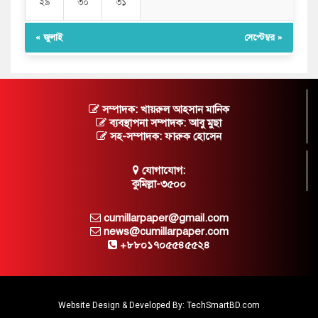
২৯
৩০
৩১
« জুলাই
সেপ্টেম্বর »
সম্পাদক: খায়রুল আহসান মানিক
ব্যবস্থাপনা সম্পাদক: আবু মুছা
সহ-সম্পাদক: ফারুক হোসেন
যোগাযোগ:
কুমিল্লা-৩৫০০
cumillarpaper@gmail.com
news@cumillarpaper.com
+৮৮০১৭০৫৫৪৫৫২৪
Website Design & Developed By:
TechSmartBD.com