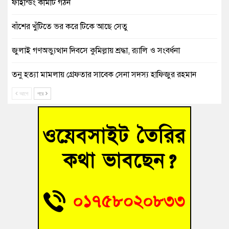
ফাইন্ডিং কমিটি গঠন
বাঁশের খুঁটিতে ভর করে টিকে আছে সেতু
জুলাই গণঅভ্যুত্থান দিবসে কুমিল্লায় শ্রদ্ধা, র‍্যালি ও সংবর্ধনা
তনু হত্যা মামলায় গ্রেফতার সাবেক সেনা সদস্য হাফিজুর রহমান
হাইকোর্টের জামিনে মুক্ত
আগে
পরে
আহত শিক্ষার্থীদের দেখতে গিয়ে মেডিকেলের ক্যান্টিনে অবরুদ্ধ জবি
শিক্ষক
হোমনায় বিধবা নারীর জমি দখল ও জীবননাশের হুমকির অভিযোগ
বুড়িচংয়ে অতিথি পাখির আবাসস্থল সংরক্ষণে প্রশাসনের উদ্যোগ; ৯
সদস্যের কমিটি গঠন
বুড়িচংয়ে জুলাই গণঅভ্যুত্থান দিবস উদযাপন উপলক্ষে প্রস্তুতিমূলক
সভা অনুষ্ঠিত