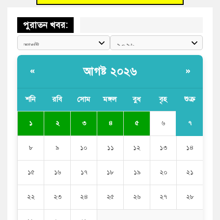
পুরাতন খবর:
আগষ্ট ২০২৬
«
»
শনি
রবি
সোম
মঙ্গল
বুধ
বৃহ
শুক্র
৭
১
২
৩
৪
৫
৬
৮
৯
১০
১১
১২
১৩
১৪
১৫
১৬
১৭
১৮
১৯
২০
২১
২২
২৩
২৪
২৫
২৬
২৭
২৮