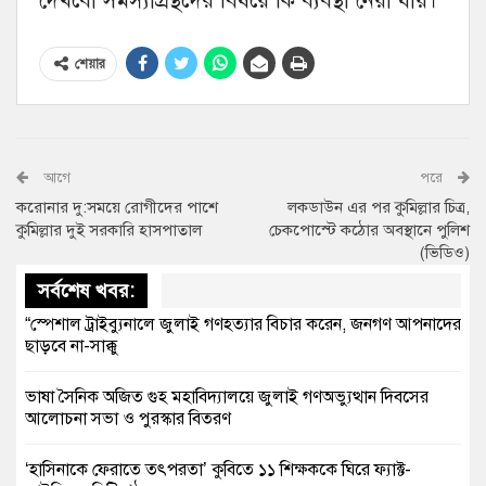
দেখবো সমস্যাগ্রস্থদের বিষয়ে কি ব্যবস্থা নেয়া যায়।
শেয়ার
আগে
পরে
করোনার দু:সময়ে রোগীদের পাশে
লকডাউন এর পর কুমিল্লার চিত্র,
কুমিল্লার দুই সরকারি হাসপাতাল
চেকপোস্টে কঠোর অবস্থানে পুলিশ
(ভিডিও)
সর্বশেষ খবর:
“স্পেশাল ট্রাইব্যুনালে জুলাই গণহত্যার বিচার করেন, জনগণ আপনাদের
ছাড়বে না-সাক্কু
ভাষা সৈনিক অজিত গুহ মহাবিদ্যালয়ে জুলাই গণঅভ্যুত্থান দিবসের
আলোচনা সভা ও পুরস্কার বিতরণ
‘হাসিনাকে ফেরাতে তৎপরতা’ কুবিতে ১১ শিক্ষককে ঘিরে ফ্যাক্ট-