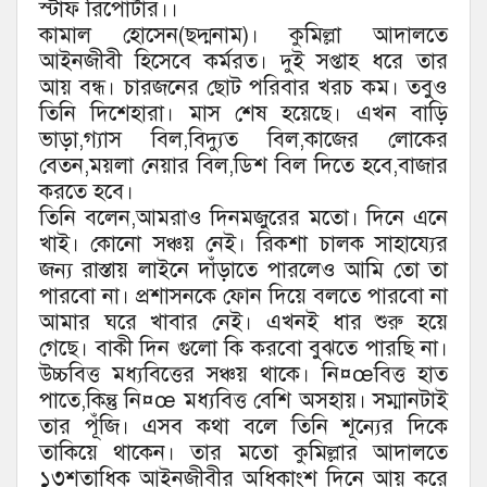
স্টাফ রিপোর্টার।।
কামাল হোসেন(ছদ্মনাম)। কুমিল্লা আদালতে
আইনজীবী হিসেবে কর্মরত। দুই সপ্তাহ ধরে তার
আয় বন্ধ। চারজনের ছোট পরিবার খরচ কম। তবুও
তিনি দিশেহারা। মাস শেষ হয়েছে। এখন বাড়ি
ভাড়া,গ্যাস বিল,বিদ্যুত বিল,কাজের লোকের
বেতন,ময়লা নেয়ার বিল,ডিশ বিল দিতে হবে,বাজার
করতে হবে।
তিনি বলেন,আমরাও দিনমজুরের মতো। দিনে এনে
খাই। কোনো সঞ্চয় নেই। রিকশা চালক সাহায্যের
জন্য রাস্তায় লাইনে দাঁড়াতে পারলেও আমি তো তা
পারবো না। প্রশাসনকে ফোন দিয়ে বলতে পারবো না
আমার ঘরে খাবার নেই। এখনই ধার শুরু হয়ে
গেছে। বাকী দিন গুলো কি করবো বুঝতে পারছি না।
উচ্চবিত্ত মধ্যবিত্তের সঞ্চয় থাকে। নি¤œবিত্ত হাত
পাতে,কিন্তু নি¤œ মধ্যবিত্ত বেশি অসহায়। সম্মানটাই
তার পূঁজি। এসব কথা বলে তিনি শূন্যের দিকে
তাকিয়ে থাকেন। তার মতো কুমিল্লার আদালতে
১৩শতাধিক আইনজীবীর অধিকাংশ দিনে আয় করে