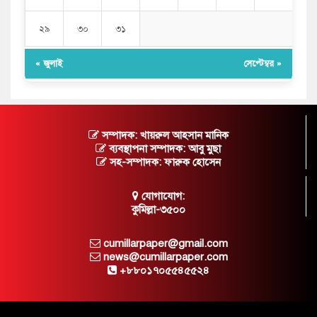
২৯
৩০
৩১
« জুলাই
সেপ্টেম্বর »
সম্পাদক: খায়রুল আহসান মানিক
ব্যবস্থাপনা সম্পাদক: আবু মুছা
সহ-সম্পাদক: ফারুক হোসেন
যোগাযোগ:
কুমিল্লা-৩৫০০
cumillarpaper@gmail.com
news@cumillarpaper.com
+৮৮০১৭০৫৫৪৫৫২৪