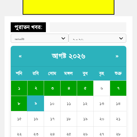
ফাইন্ডিং কমিটি গঠন
পুরাতন খবর:
আগষ্ট ২০২৬
«
»
শনি
রবি
সোম
মঙ্গল
বুধ
বৃহ
শুক্র
২
১
৩
৪
৫
৬
৭
৯
৮
১০
১১
১২
১৩
১৪
১৫
১৬
১৭
১৮
১৯
২০
২১
২২
২৩
২৪
২৫
২৬
২৭
২৮