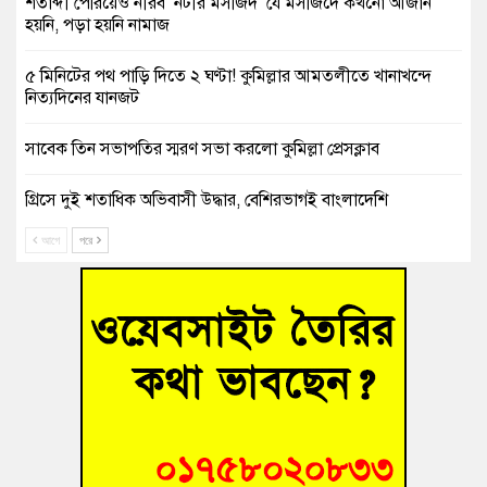
শতাব্দী পেরিয়েও নীরব ‘নটীর মসজিদ’ যে মসজিদে কখনো আজান
হয়নি, পড়া হয়নি নামাজ
৫ মিনিটের পথ পাড়ি দিতে ২ ঘণ্টা! কুমিল্লার আমতলীতে খানাখন্দে
নিত্যদিনের যানজট
সাবেক তিন সভাপতির স্মরণ সভা করলো কুমিল্লা প্রেসক্লাব
গ্রিসে দুই শতাধিক অভিবাসী উদ্ধার, বেশিরভাগই বাংলাদেশি
আগে
পরে
বুড়িচংয়ে নিখোঁজের ৩ দিন পর ফিশারির পুকুরে রিকশাচালকের মরদেহ
উদ্ধার
“স্পেশাল ট্রাইব্যুনালে জুলাই গণহত্যার বিচার করেন, জনগণ আপনাদের
ছাড়বে না-সাক্কু
ভাষা সৈনিক অজিত গুহ মহাবিদ্যালয়ে জুলাই গণঅভ্যুত্থান দিবসের
আলোচনা সভা ও পুরস্কার বিতরণ
‘হাসিনাকে ফেরাতে তৎপরতা’ কুবিতে ১১ শিক্ষককে ঘিরে ফ্যাক্ট-