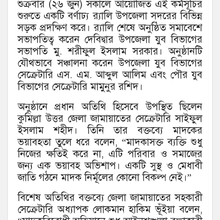
​শুক্রবার (২৬ জুন) সকা‌লে আয়োজিত এই কর্মসূচির
শুরুতে একটি বর্ণাঢ্য র‍্যালি উপ‌জেলা সদ‌রের বিভিন্ন
সড়ক প্রদক্ষিণ করে। র‍্যালি শেষে অনুষ্ঠিত সমাবেশে
সভাপতিত্ব করেন দেবিদ্বার উপজেলা যুব বিভাগের
সভাপতি মু. শরীফুল ইসলাম সরকার। অনুষ্ঠানটি
যৌথভাবে সঞ্চালনা করেন উপজেলা যুব বিভাগের
সেক্রেটারি এস. এম. আব্দুল আলিম এবং পৌর যুব
বিভাগের সেক্রেটারি মামুনুর রশিদ।
​অনুষ্ঠানে প্রধান অতিথি হিসেবে উপস্থিত ছিলেন
কুমিল্লা উত্তর জেলা জামায়াতের সেক্রেটারি সাইফুল
ইসলাম শহীদ। তিনি তার বক্তব্যে মাদকের
ভয়াবহতা তুলে ধরে বলেন, “মাদকাসক্ত ব্যক্তি শুধু
নিজের ক্ষতিই করে না, এটি পরিবার ও সমাজের
জন্য এক ভয়াবহ অভিশাপ। একটি সুস্থ ও মেধাবী
জাতি গঠনে মাদক নির্মূলের কোনো বিকল্প নেই।”
​বিশেষ অতিথির বক্তব্যে জেলা জামায়াতের সহকারী
সেক্রেটারি অধ্যাপক লোকমান হাকিম ভূঁইয়া বলেন,