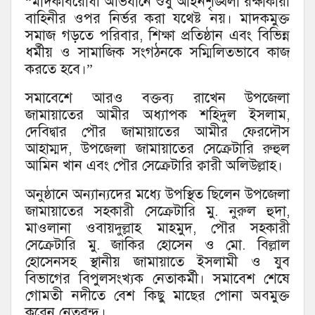
“মাদকবিরোধী অভিযানে শুধু আইনশৃঙ্খলা রক্ষাকারী
বাহিনীর ওপর নির্ভর করা যথেষ্ট নয়। মাদকমুক্ত
সমাজ গড়তে পরিবার, শিক্ষা প্রতিষ্ঠান এবং বিভিন্ন
ধর্মীয় ও সামাজিক সংগঠনকে সম্মিলিতভাবে কাজ
করতে হবে।”
​সমাবেশে আরও বক্তব্য রাখেন উপজেলা
জামায়াতের আমীর অধ্যাপক শহিদুল ইসলাম,
দেবিদ্বার পৌর জামায়াতের আমীর ফেরদৌস
আহাম্মদ, উপজেলা জামায়াতের সেক্রেটারি রুহুল
আমিন খান এবং পৌর সেক্রেটারি ক্বারী অলিউল্লাহ।
​অনুষ্ঠানে অন্যান্যদের মধ্যে উপস্থিত ছিলেন উপজেলা
জামায়াতের সহকারী সেক্রেটারি মু. নুরুল হুদা,
মাওলানা ওবায়দুল্লাহ মাহমুদ, পৌর সহকারী
সেক্রেটারি মু. জাকির হোসেন ও মো. বিল্লাল
হোসেনসহ স্থানীয় জামায়াতে ইসলামী ও যুব
বিভাগের বিপুলসংখ্যক নেতাকর্মী। সমা‌বেশ শে‌ষে
গোমতী নদী‌তে বেশ কিছু মা‌ছের পোনা অবমুক্ত
ক‌রেন নেতৃবৃন্দ।