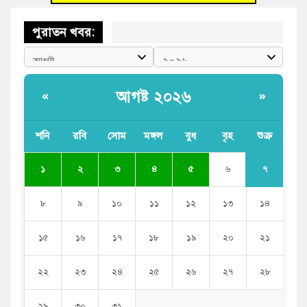
পুরাতন খবর:
আগষ্ট ২০২৬
«
»
শনি
রবি
সোম
মঙ্গল
বুধ
বৃহ
শুক্র
৭
১
২
৩
৪
৫
৬
৮
৯
১০
১১
১২
১৩
১৪
১৫
১৬
১৭
১৮
১৯
২০
২১
২২
২৩
২৪
২৫
২৬
২৭
২৮
২৯
৩০
৩১