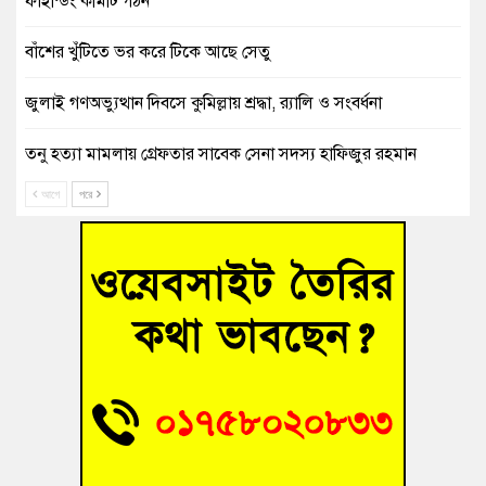
ফাইন্ডিং কমিটি গঠন
বাঁশের খুঁটিতে ভর করে টিকে আছে সেতু
জুলাই গণঅভ্যুত্থান দিবসে কুমিল্লায় শ্রদ্ধা, র‍্যালি ও সংবর্ধনা
তনু হত্যা মামলায় গ্রেফতার সাবেক সেনা সদস্য হাফিজুর রহমান
হাইকোর্টের জামিনে মুক্ত
আগে
পরে
আহত শিক্ষার্থীদের দেখতে গিয়ে মেডিকেলের ক্যান্টিনে অবরুদ্ধ জবি
শিক্ষক
হোমনায় বিধবা নারীর জমি দখল ও জীবননাশের হুমকির অভিযোগ
বুড়িচংয়ে অতিথি পাখির আবাসস্থল সংরক্ষণে প্রশাসনের উদ্যোগ; ৯
সদস্যের কমিটি গঠন
বুড়িচংয়ে জুলাই গণঅভ্যুত্থান দিবস উদযাপন উপলক্ষে প্রস্তুতিমূলক
সভা অনুষ্ঠিত