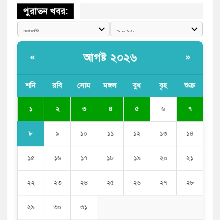
পুরাতন খবর:
আগষ্ট ২০২৬
«
»
শনি
রবি
সোম
মঙ্গল
বুধ
বৃহ
শুক্র
১
২
৩
৪
৫
৬
৭
৮
৯
১০
১১
১২
১৩
১৪
১৫
১৬
১৭
১৮
১৯
২০
২১
২২
২৩
২৪
২৫
২৬
২৭
২৮
২৯
৩০
৩১