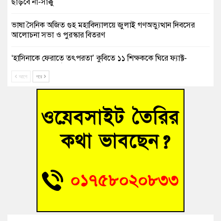
ছাড়বে না-সাক্কু
ভাষা সৈনিক অজিত গুহ মহাবিদ্যালয়ে জুলাই গণঅভ্যুত্থান দিবসের
আলোচনা সভা ও পুরস্কার বিতরণ
‘হাসিনাকে ফেরাতে তৎপরতা’ কুবিতে ১১ শিক্ষককে ঘিরে ফ্যাক্ট-
ফাইন্ডিং কমিটি গঠন
আগে
পরে
বাঁশের খুঁটিতে ভর করে টিকে আছে সেতু
জুলাই গণঅভ্যুত্থান দিবসে কুমিল্লায় শ্রদ্ধা, র‍্যালি ও সংবর্ধনা
তনু হত্যা মামলায় গ্রেফতার সাবেক সেনা সদস্য হাফিজুর রহমান
হাইকোর্টের জামিনে মুক্ত
আহত শিক্ষার্থীদের দেখতে গিয়ে মেডিকেলের ক্যান্টিনে অবরুদ্ধ জবি
শিক্ষক