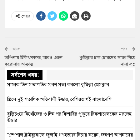
শেয়ার
আগে
পরে
চান্দিনায় চিকিৎসকসহ আরও ৩জন
কুমিল্লার চাল চোরদের সাজা নিয়ে
করোনায় আক্রান্ত
নানা প্রশ্ন
সর্বশেষ খবর:
সাবেক তিন সভাপতির স্মরণ সভা করলো কুমিল্লা প্রেসক্লাব
গ্রিসে দুই শতাধিক অভিবাসী উদ্ধার, বেশিরভাগই বাংলাদেশি
বুড়িচংয়ে নিখোঁজের ৩ দিন পর ফিশারির পুকুরে রিকশাচালকের মরদেহ
উদ্ধার
“স্পেশাল ট্রাইব্যুনালে জুলাই গণহত্যার বিচার করেন, জনগণ আপনাদের