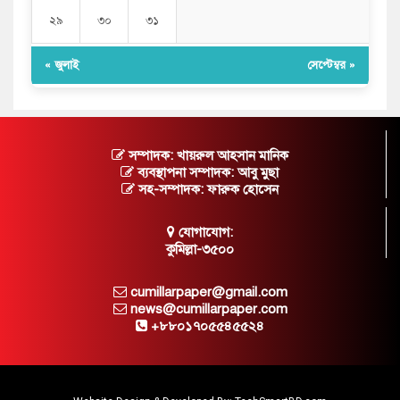
২৯
৩০
৩১
« জুলাই
সেপ্টেম্বর »
সম্পাদক: খায়রুল আহসান মানিক
ব্যবস্থাপনা সম্পাদক: আবু মুছা
সহ-সম্পাদক: ফারুক হোসেন
যোগাযোগ:
কুমিল্লা-৩৫০০
cumillarpaper@gmail.com
news@cumillarpaper.com
+৮৮০১৭০৫৫৪৫৫২৪