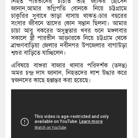
নিহত পারভীনের চাচাত ভাই জাকির হোসেন
জানান,আমার ভগ্নিপতি বোনকে নিয়ে চট্টগ্রামে
চাকুরির সুবাধে ভাড়া বাসায় থাকত।চার বছরের
সংসার জীবনে তাদের কোন সন্তান ছিলনা। আমার
চাচা আবু বকরের অসুস্থতার খবর শুনে মঙ্গলবার
সকালে স্ত্রী পারভীন আক্তারকে নিয়ে চট্টগ্রাম থেকে
ব্রাহ্মণবাড়িয়া জেলার নবীনগর উপজেলার বাগাউড়া
শ্বশুর বাড়িতে যাচ্ছিলেন।
এবিষয়ে বাঙ্গরা বাজার থানার পরিদর্শক (তদন্ত)
অমর চন্দ্র দাস জানান, নিহতদের লাশ উদ্ধার করে
স্বজনদের কাছে হস্তান্তর করা হয়েছে।