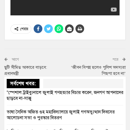
শেয়ার
আগে
পরে
ছুটি সীমিত আকারে বাড়বে:
‘জীবন বিপন্ন হলেও পুলিশ সদস্যরা
প্রধানমন্ত্রী
পিছপা হবে না’
সর্বশেষ খবর:
“স্পেশাল ট্রাইব্যুনালে জুলাই গণহত্যার বিচার করেন, জনগণ আপনাদের
ছাড়বে না-সাক্কু
ভাষা সৈনিক অজিত গুহ মহাবিদ্যালয়ে জুলাই গণঅভ্যুত্থান দিবসের
আলোচনা সভা ও পুরস্কার বিতরণ