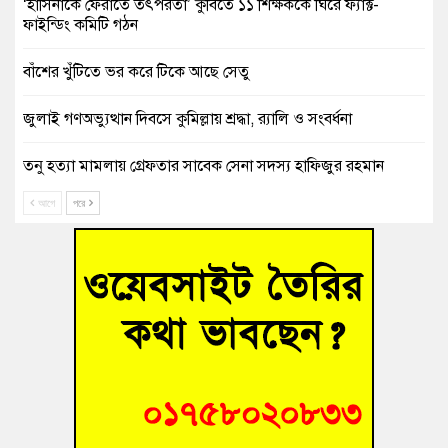
‘হাসিনাকে ফেরাতে তৎপরতা’ কুবিতে ১১ শিক্ষককে ঘিরে ফ্যাক্ট-
ফাইন্ডিং কমিটি গঠন
বাঁশের খুঁটিতে ভর করে টিকে আছে সেতু
জুলাই গণঅভ্যুত্থান দিবসে কুমিল্লায় শ্রদ্ধা, র‍্যালি ও সংবর্ধনা
তনু হত্যা মামলায় গ্রেফতার সাবেক সেনা সদস্য হাফিজুর রহমান
হাইকোর্টের জামিনে মুক্ত
আগে
পরে
আহত শিক্ষার্থীদের দেখতে গিয়ে মেডিকেলের ক্যান্টিনে অবরুদ্ধ জবি
শিক্ষক
হোমনায় বিধবা নারীর জমি দখল ও জীবননাশের হুমকির অভিযোগ
বুড়িচংয়ে অতিথি পাখির আবাসস্থল সংরক্ষণে প্রশাসনের উদ্যোগ; ৯
সদস্যের কমিটি গঠন
বুড়িচংয়ে জুলাই গণঅভ্যুত্থান দিবস উদযাপন উপলক্ষে প্রস্তুতিমূলক
সভা অনুষ্ঠিত