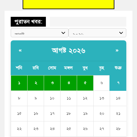
পুরাতন খবর:
আগষ্ট ২০২৬
«
»
শনি
রবি
সোম
মঙ্গল
বুধ
বৃহ
শুক্র
৭
১
২
৩
৪
৫
৬
৮
৯
১০
১১
১২
১৩
১৪
১৫
১৬
১৭
১৮
১৯
২০
২১
২২
২৩
২৪
২৫
২৬
২৭
২৮