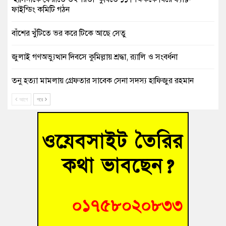
ফাইন্ডিং কমিটি গঠন
বাঁশের খুঁটিতে ভর করে টিকে আছে সেতু
জুলাই গণঅভ্যুত্থান দিবসে কুমিল্লায় শ্রদ্ধা, র‍্যালি ও সংবর্ধনা
তনু হত্যা মামলায় গ্রেফতার সাবেক সেনা সদস্য হাফিজুর রহমান
হাইকোর্টের জামিনে মুক্ত
আগে
পরে
আহত শিক্ষার্থীদের দেখতে গিয়ে মেডিকেলের ক্যান্টিনে অবরুদ্ধ জবি
শিক্ষক
হোমনায় বিধবা নারীর জমি দখল ও জীবননাশের হুমকির অভিযোগ
বুড়িচংয়ে অতিথি পাখির আবাসস্থল সংরক্ষণে প্রশাসনের উদ্যোগ; ৯
সদস্যের কমিটি গঠন
বুড়িচংয়ে জুলাই গণঅভ্যুত্থান দিবস উদযাপন উপলক্ষে প্রস্তুতিমূলক
সভা অনুষ্ঠিত