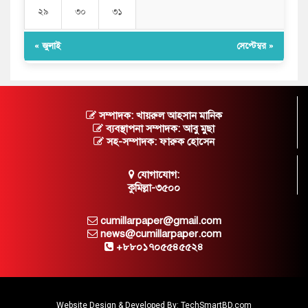
২৯
৩০
৩১
« জুলাই
সেপ্টেম্বর »
সম্পাদক: খায়রুল আহসান মানিক
ব্যবস্থাপনা সম্পাদক: আবু মুছা
সহ-সম্পাদক: ফারুক হোসেন
যোগাযোগ:
কুমিল্লা-৩৫০০
cumillarpaper@gmail.com
news@cumillarpaper.com
+৮৮০১৭০৫৫৪৫৫২৪
Website Design & Developed By:
TechSmartBD.com