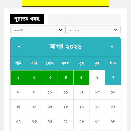
পুরাতন খবর:
আগষ্ট ২০২৬
«
»
শনি
রবি
সোম
মঙ্গল
বুধ
বৃহ
শুক্র
৭
১
২
৩
৪
৫
৬
৮
৯
১০
১১
১২
১৩
১৪
১৫
১৬
১৭
১৮
১৯
২০
২১
২২
২৩
২৪
২৫
২৬
২৭
২৮