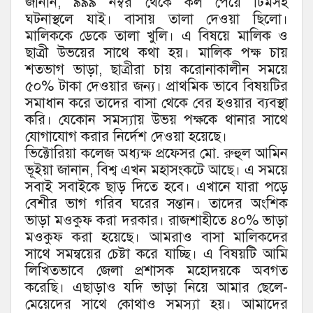
জানান, ৯৯৯ নম্বর থেকে কল পেয়ে টিমসহ
ঘটনাস্থলে যাই। বাসায় তালা দেওয়া ছিলো।
মালিককে ডেকে তালা খুলি। এ বিষয়ে মালিক ও
ছাত্রী উভয়ের সাথে কথা হয়। মালিক পক্ষ চায়
শতভাগ ভাড়া, ছাত্রীরা চায় করোনাকালীন সময়ে
৫০% টাকা দেওয়ার জন্য। প্রাথমিক ভাবে বিষয়টির
সমাধান করে তাদের বাসা থেকে বের হওয়ার ব্যবস্থা
করি। যেকোন সমস্যায় উভয় পক্ষকে থানার সাথে
যোগাযোগ করার নির্দেশ দেওয়া হয়েছে।
ভিক্টোরিয়া কলেজ অধ্যক্ষ প্রফেসর মো. রুহুল আমিন
ভূইয়া জানান, বিশ্ব এখন মহাসংকটে আছে। এ সময়ে
সবাই সবাইকে ছাড় দিতে হবে। এখানে যারা পড়ে
বেশীর ভাগ গরিব ঘরের সন্তান। তাদের অংশিক
ভাড়া মওকুফ করা দরকার। রাজশাহীতে ৪০% ভাড়া
মওকুফ করা হয়েছে। আমরাও বাসা মালিকদের
সাথে সমন্বয়ের চেষ্টা করে যাচ্ছি। এ বিষয়টি আমি
লিখিতভাবে জেলা প্রশাসক মহোদয়কে অবগত
করেছি। এছাড়াও যদি ভাড়া নিয়ে আমার ছেলে-
মেয়েদের সাথে কোথাও সমস্যা হয়। আমাদের