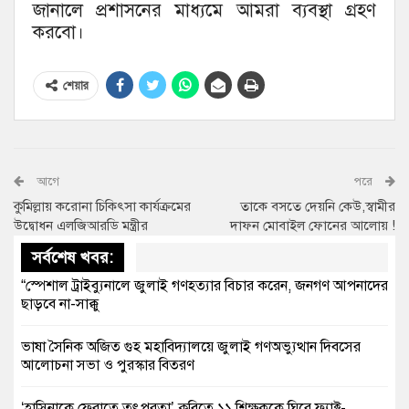
জানালে প্রশাসনের মাধ্যমে আমরা ব্যবস্থা গ্রহণ
করবো।
শেয়ার
আগে
পরে
কুমিল্লায় করোনা চিকিৎসা কার্যক্রমের
তাকে বসতে দেয়নি কেউ,স্বামীর
উদ্বোধন এলজিআরডি মন্ত্রীর
দাফন মোবাইল ফোনের আলোয় !
সর্বশেষ খবর:
“স্পেশাল ট্রাইব্যুনালে জুলাই গণহত্যার বিচার করেন, জনগণ আপনাদের
ছাড়বে না-সাক্কু
ভাষা সৈনিক অজিত গুহ মহাবিদ্যালয়ে জুলাই গণঅভ্যুত্থান দিবসের
আলোচনা সভা ও পুরস্কার বিতরণ
‘হাসিনাকে ফেরাতে তৎপরতা’ কুবিতে ১১ শিক্ষককে ঘিরে ফ্যাক্ট-