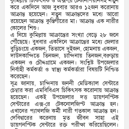
কুমিল্লায় চিকিৎসক ও এক্স-রে টেকনিশিয়ানসহ নতুন
করে একদিনে আজ বুধবার আরও ১২জন করোনায়
আক্রান্ত হয়েছেন। নতুন আক্রান্তদের মধ্যে আরো
রয়েছেন আক্রান্ত কুস্তিগীরের মা। আক্রান্ত এক নারীর
কোলের শিশু।
এ নিয়ে কুমিল্লায় আক্রান্তের সংখ্যা বেড়ে ২৮ জনে
পৌঁছেছে। বুধবার একদিনে আক্রান্তের মধ্যে জেলার
বুড়িচংয়ে একজন, তিতাসে দুইজন, হোমনায় একজন,
দাউদকান্দিতে তিনজন, চান্দিনায় তিনজন,বরুড়ায়
একজন ও চৌদ্দগ্রামে একজন। সংশ্লিষ্ট উপজেলার
নির্বাহী কর্মকর্তা ও স্বাস্থ্য কর্মকর্তারা বিষয়টি নিশ্চিত
করেছেন।
সূত্র জানায়, চান্দিনায় জননী মেডিক্যাল সেন্টারে
চেম্বার করা এমবিবিএস চিকিৎসক করোনায় আক্রান্ত
হয়েছেন। একই উপজেলার দত্ত ডায়গনস্টিক
সেন্টারের এক্স-রে টেকনোলজিস্ট আক্রান্ত হন।
এখানের প্যাথলজি কর্মী নারী গতকাল আক্রান্ত হন।
দেবিদ্বারের করেনায় মৃত জীবন সাহা এই
ডায়গনস্টিক সেন্টারে রক্ত পরীক্ষা করিয়েছিলেন।