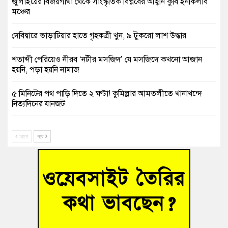
জুলাইয়ের বিজয়গাথা থেকে সাংস্কৃতিক বিপ্লবের আহ্বান কুবি ইনকিলাব
মঞ্চের
দেবিদ্বারে ভাড়াটিয়ার হাতে গৃহকত্রী খুন, ৯ টুকরো লাশ উদ্ধার
শতাব্দী পেরিয়েও নীরব ‘নটীর মসজিদ’ যে মসজিদে কখনো আজান
হয়নি, পড়া হয়নি নামাজ
৫ মিনিটের পথ পাড়ি দিতে ২ ঘণ্টা! কুমিল্লার আমতলীতে খানাখন্দে
নিত্যদিনের যানজট
সাবেক তিন সভাপতির স্মরণ সভা করলো কুমিল্লা প্রেসক্লাব
আগে
পরে
গ্রিসে দুই শতাধিক অভিবাসী উদ্ধার, বেশিরভাগই বাংলাদেশি
বুড়িচংয়ে নিখোঁজের ৩ দিন পর ফিশারির পুকুরে রিকশাচালকের মরদেহ
উদ্ধার
“স্পেশাল ট্রাইব্যুনালে জুলাই গণহত্যার বিচার করেন, জনগণ আপনাদের
ছাড়বে না-সাক্কু