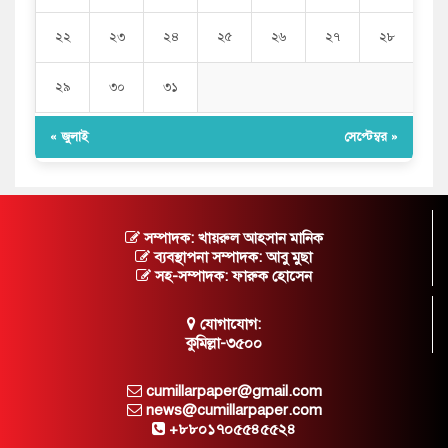
২২
২৩
২৪
২৫
২৬
২৭
২৮
২৯
৩০
৩১
« জুলাই
সেপ্টেম্বর »
সম্পাদক: খায়রুল আহসান মানিক
ব্যবস্থাপনা সম্পাদক: আবু মুছা
সহ-সম্পাদক: ফারুক হোসেন
যোগাযোগ:
কুমিল্লা-৩৫০০
cumillarpaper@gmail.com
news@cumillarpaper.com
+৮৮০১৭০৫৫৪৫৫২৪