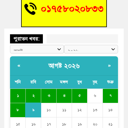
ভাষা সৈনিক অজিত গুহ মহাবিদ্যালয়ে জুলাই গণঅভ্যুত্থান দিবসের
আলোচনা সভা ও পুরস্কার বিতরণ
পুরাতন খবর:
আগষ্ট ২০২৬
«
»
শনি
রবি
সোম
মঙ্গল
বুধ
বৃহ
শুক্র
২
১
৩
৪
৫
৬
৭
৯
৮
১০
১১
১২
১৩
১৪
১৫
১৬
১৭
১৮
১৯
২০
২১