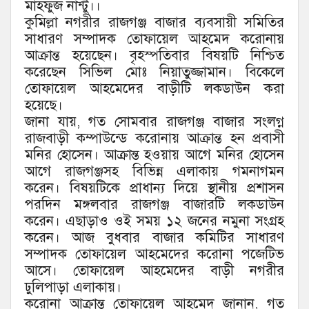
মাহফুজ নান্টু।।
কুমিল্লা নগরীর রাজগঞ্জ বাজার ব্যবসায়ী সমিতির
সাধারণ সম্পাদক তোফায়েল আহমেদ করোনায়
আক্রান্ত হয়েছেন। বৃহস্পতিবার বিষয়টি নিশ্চিত
করেছেন সিভিল মোঃ নিয়াতুজ্জামান। বিকেলে
তোফায়েল আহমেদের বাড়ীটি লকডাউন করা
হয়েছে।
জানা যায়, গত সোমবার রাজগঞ্জ বাজার সংলগ্ন
রাজবাড়ী কম্পাউন্ডে করোনায় আক্রান্ত হন প্রবাসী
মনির হোসেন। আক্রান্ত হওয়ায় আগে মনির হোসেন
আগে রাজগঞ্জসহ বিভিন্ন এলাকায় গমনাগমন
করেন। বিষয়টিকে প্রাধান্য দিয়ে স্থানীয় প্রশাসন
পরদিন মঙ্গলবার রাজগঞ্জ বাজারটি লকডাউন
করেন। এছাড়াও ওই সময় ১২ জনের নমুনা সংগ্রহ
করেন। আজ বুধবার বাজার কমিটির সাধারণ
সম্পাদক তোফায়েল আহমেদের করোনা পজেটিভ
আসে। তোফায়েল আহমেদের বাড়ী নগরীর
ঢুলিপাড়া এলাকায়।
করোনা আক্রান্ত তোফায়েল আহমেদ জানান, গত