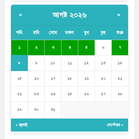
আগষ্ট ২০২৬
«
»
শনি
রবি
সোম
মঙ্গল
বুধ
বৃহ
শুক্র
১
২
৩
৪
৫
৬
৭
৮
৯
১০
১১
১২
১৩
১৪
১৫
১৬
১৭
১৮
১৯
২০
২১
২২
২৩
২৪
২৫
২৬
২৭
২৮
২৯
৩০
৩১
« জুলাই
সেপ্টেম্বর »