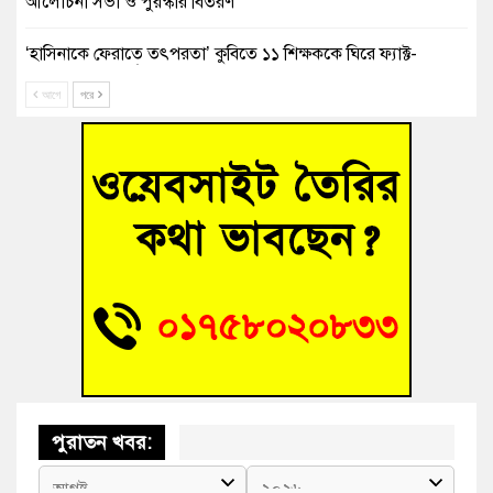
আলোচনা সভা ও পুরস্কার বিতরণ
‘হাসিনাকে ফেরাতে তৎপরতা’ কুবিতে ১১ শিক্ষককে ঘিরে ফ্যাক্ট-
ফাইন্ডিং কমিটি গঠন
আগে
পরে
বাঁশের খুঁটিতে ভর করে টিকে আছে সেতু
জুলাই গণঅভ্যুত্থান দিবসে কুমিল্লায় শ্রদ্ধা, র‍্যালি ও সংবর্ধনা
তনু হত্যা মামলায় গ্রেফতার সাবেক সেনা সদস্য হাফিজুর রহমান
হাইকোর্টের জামিনে মুক্ত
আহত শিক্ষার্থীদের দেখতে গিয়ে মেডিকেলের ক্যান্টিনে অবরুদ্ধ জবি
শিক্ষক
পুরাতন খবর: