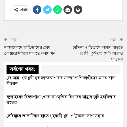
শেয়ার
আগে
পরে
নাঙ্গলকোটে ভাতিজাদের হোম
চান্দিনা ও তিতাসে আবার বাড়ছে
কোয়ারেন্টাইনে থাকতে বলায় খুন
রোগী, কুমিল্লায় মোট আক্রান্ত
সাতজন
সর্বশেষ খবর:
জে.আই. চৌধুরী যুব ফাউন্ডেশনের উদ্যোগে শিক্ষার্থীদের মাঝে চারা
বিতরণ
জুলাইয়ের বিজয়গাথা থেকে সাংস্কৃতিক বিপ্লবের আহ্বান কুবি ইনকিলাব
মঞ্চের
দেবিদ্বারে ভাড়াটিয়ার হাতে গৃহকত্রী খুন, ৯ টুকরো লাশ উদ্ধার