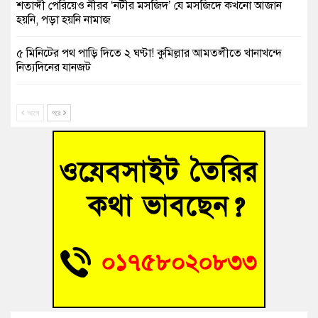
শতাব্দী পেরিয়েও নীরব ‘নটীর মসজিদ’ যে মসজিদে কখনো আজান
হয়নি, পড়া হয়নি নামাজ
৫ মিনিটের পথ পাড়ি দিতে ২ ঘণ্টা! কুমিল্লার আমতলীতে খানাখন্দে
নিত্যদিনের যানজট
সাবেক তিন সভাপতির স্মরণ সভা করলো কুমিল্লা প্রেসক্লাব
আগে
পরে
গ্রিসে দুই শতাধিক অভিবাসী উদ্ধার, বেশিরভাগই বাংলাদেশি
বুড়িচংয়ে নিখোঁজের ৩ দিন পর ফিশারির পুকুরে রিকশাচালকের মরদেহ
উদ্ধার
“স্পেশাল ট্রাইব্যুনালে জুলাই গণহত্যার বিচার করেন, জনগণ আপনাদের
ছাড়বে না-সাক্কু
ভাষা সৈনিক অজিত গুহ মহাবিদ্যালয়ে জুলাই গণঅভ্যুত্থান দিবসের
আলোচনা সভা ও পুরস্কার বিতরণ