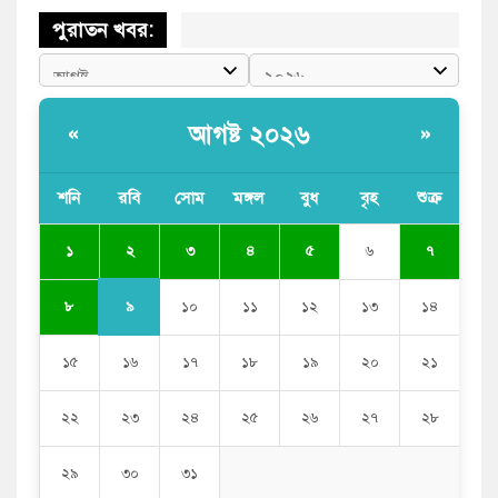
পুরাতন খবর:
আগষ্ট ২০২৬
«
»
শনি
রবি
সোম
মঙ্গল
বুধ
বৃহ
শুক্র
২
১
৩
৪
৫
৬
৭
৯
৮
১০
১১
১২
১৩
১৪
১৫
১৬
১৭
১৮
১৯
২০
২১
২২
২৩
২৪
২৫
২৬
২৭
২৮
২৯
৩০
৩১