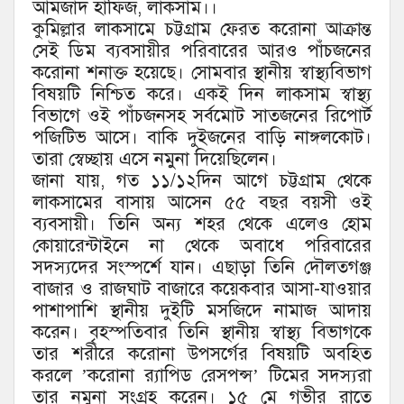
আমজাদ হাফিজ, লাকসাম।।
কুমিল্লার লাকসামে চট্টগ্রাম ফেরত করোনা আক্রান্ত
সেই ডিম ব্যবসায়ীর পরিবারের আরও পাঁচজনের
করোনা শনাক্ত হয়েছে। সোমবার স্থানীয় স্বাস্থ্যবিভাগ
বিষয়টি নিশ্চিত করে। একই দিন লাকসাম স্বাস্থ্য
বিভাগে ওই পাঁচজনসহ সর্বমোট সাতজনের রিপোর্ট
পজিটিভ আসে। বাকি দুইজনের বাড়ি নাঙ্গলকোট।
তারা স্বেচ্ছায় এসে নমুনা দিয়েছিলেন।
জানা যায়, গত ১১/১২দিন আগে চট্টগ্রাম থেকে
লাকসামের বাসায় আসেন ৫৫ বছর বয়সী ওই
ব্যবসায়ী। তিনি অন্য শহর থেকে এলেও হোম
কোয়ারেন্টাইনে না থেকে অবাধে পরিবারের
সদস্যদের সংস্পর্শে যান। এছাড়া তিনি দৌলতগঞ্জ
বাজার ও রাজঘাট বাজারে কয়েকবার আসা-যাওয়ার
পাশাপাশি স্থানীয় দুইটি মসজিদে নামাজ আদায়
করেন। বৃহস্পতিবার তিনি স্থানীয় স্বাস্থ্য বিভাগকে
তার শরীরে করোনা উপসর্গের বিষয়টি অবহিত
করলে ‌’করোনা র‌্যাপিড রেসপন্স’ টিমের সদস্যরা
তার নমুনা সংগ্রহ করেন। ১৫ মে গভীর রাতে