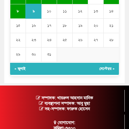
৯
৮
১০
১১
১২
১৩
১৪
১৫
১৬
১৭
১৮
১৯
২০
২১
২২
২৩
২৪
২৫
২৬
২৭
২৮
২৯
৩০
৩১
« জুলাই
সেপ্টেম্বর »
সম্পাদক: খায়রুল আহসান মানিক
ব্যবস্থাপনা সম্পাদক: আবু মুছা
সহ-সম্পাদক: ফারুক হোসেন
যোগাযোগ:
কুমিল্লা-৩৫০০