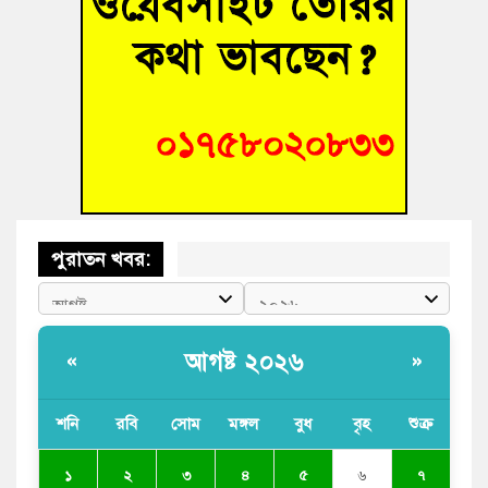
ছাড়বে না-সাক্কু
ভাষা সৈনিক অজিত গুহ মহাবিদ্যালয়ে জুলাই গণঅভ্যুত্থান দিবসের
আলোচনা সভা ও পুরস্কার বিতরণ
‘হাসিনাকে ফেরাতে তৎপরতা’ কুবিতে ১১ শিক্ষককে ঘিরে ফ্যাক্ট-
ফাইন্ডিং কমিটি গঠন
পুরাতন খবর:
আগষ্ট ২০২৬
«
»
শনি
রবি
সোম
মঙ্গল
বুধ
বৃহ
শুক্র
২
১
৩
৪
৫
৬
৭