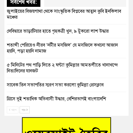
সর্বশেষ খবর:
জুলাইয়ের বিজয়গাথা থেকে সাংস্কৃতিক বিপ্লবের আহ্বান কুবি ইনকিলাব
মঞ্চের
দেবিদ্বারে ভাড়াটিয়ার হাতে গৃহকত্রী খুন, ৯ টুকরো লাশ উদ্ধার
শতাব্দী পেরিয়েও নীরব ‘নটীর মসজিদ’ যে মসজিদে কখনো আজান
হয়নি, পড়া হয়নি নামাজ
৫ মিনিটের পথ পাড়ি দিতে ২ ঘণ্টা! কুমিল্লার আমতলীতে খানাখন্দে
নিত্যদিনের যানজট
সাবেক তিন সভাপতির স্মরণ সভা করলো কুমিল্লা প্রেসক্লাব
গ্রিসে দুই শতাধিক অভিবাসী উদ্ধার, বেশিরভাগই বাংলাদেশি
আগে
পরে
বুড়িচংয়ে নিখোঁজের ৩ দিন পর ফিশারির পুকুরে রিকশাচালকের মরদেহ
উদ্ধার
“স্পেশাল ট্রাইব্যুনালে জুলাই গণহত্যার বিচার করেন, জনগণ আপনাদের