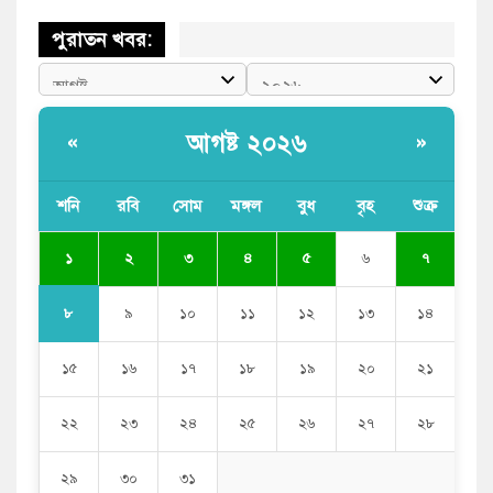
পুরাতন খবর:
আগষ্ট ২০২৬
«
»
শনি
রবি
সোম
মঙ্গল
বুধ
বৃহ
শুক্র
১
২
৩
৪
৫
৬
৭
৮
৯
১০
১১
১২
১৩
১৪
১৫
১৬
১৭
১৮
১৯
২০
২১
২২
২৩
২৪
২৫
২৬
২৭
২৮
২৯
৩০
৩১