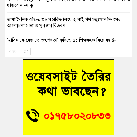
ছাড়বে না-সাক্কু
ভাষা সৈনিক অজিত গুহ মহাবিদ্যালয়ে জুলাই গণঅভ্যুত্থান দিবসের
আলোচনা সভা ও পুরস্কার বিতরণ
‘হাসিনাকে ফেরাতে তৎপরতা’ কুবিতে ১১ শিক্ষককে ঘিরে ফ্যাক্ট-
ফাইন্ডিং কমিটি গঠন
আগে
পরে
বাঁশের খুঁটিতে ভর করে টিকে আছে সেতু
জুলাই গণঅভ্যুত্থান দিবসে কুমিল্লায় শ্রদ্ধা, র‍্যালি ও সংবর্ধনা
তনু হত্যা মামলায় গ্রেফতার সাবেক সেনা সদস্য হাফিজুর রহমান
হাইকোর্টের জামিনে মুক্ত
আহত শিক্ষার্থীদের দেখতে গিয়ে মেডিকেলের ক্যান্টিনে অবরুদ্ধ জবি
শিক্ষক