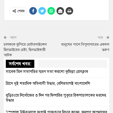
শেয়ার
আগে
পরে
চালককে কুপিয়ে মোটরসাইকেল
মানুষের পাশে বিপুলাসারের একদল
ছিনতাইয়ের চেষ্টা, ছিনতাইকারী
তরুণ
আটক
সর্বশেষ খবর:
সাবেক তিন সভাপতির স্মরণ সভা করলো কুমিল্লা প্রেসক্লাব
গ্রিসে দুই শতাধিক অভিবাসী উদ্ধার, বেশিরভাগই বাংলাদেশি
বুড়িচংয়ে নিখোঁজের ৩ দিন পর ফিশারির পুকুরে রিকশাচালকের মরদেহ
উদ্ধার
“স্পেশাল ট্রাইব্যুনালে জুলাই গণহত্যার বিচার করেন, জনগণ আপনাদের