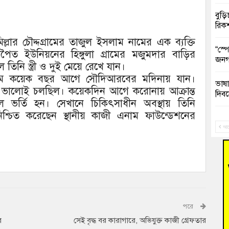
বুড়ি
রিক
্লার চৌদ্দগ্রামের তাজুল ইসলাম নামের এক ব্যক্তি
“স্প
ত ইউনিয়নের হিঙ্গুলা গ্রামের মজুমদার বাড়ির
জনগ
 তিনি স্ত্রী ও দুই মেয়ে রেখে যান।
ইসলাম কয়েক বছর আগে সৌদিআরবের মদিনায় যান।
ভাষা
ার ভালোই চলছিল। কয়েকদিন আগে করোনায় আক্রান্ত
দিব
 ভর্তি হন। সেখানে চিকিৎসাধীন অবস্থায় তিনি
িশ্চিত করেছেন স্থানীয় কাজী এনাম ফাউন্ডেশনের
‘হাস
ফ্যা
আগ
বাঁশ
জুলাই
তনু 
পরে
রহমা
র
সেই বৃদ্ধ বর কারাগারে, অভিযুক্ত কাজী গ্রেফতার