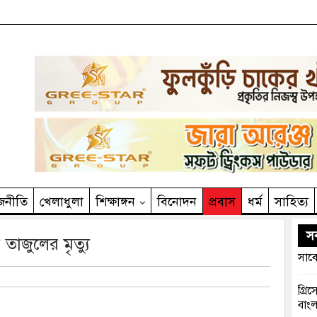
জনীতি
খেলাধুলা
শিক্ষাঙ্গন
বিনোদন
প্রবাস
ধর্ম
সাহিত‌্য
সর
তাজুলের মৃত্যু
সাবে
গ্রি
বাংল