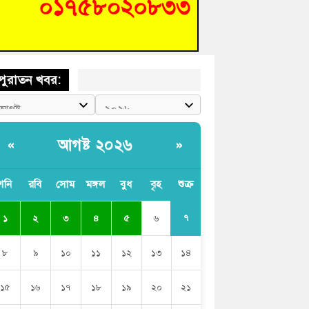
শিক্ষার্থীদের দেখতে গিয়ে মেডিকেলের ক্যান্টিনে
দ্ধ জবি শিক্ষক
পুরাতন খবর:
আগষ্ট ২০২৬
«
»
শনি
রবি
সোম
মঙ্গল
বুধ
বৃহ
শুক্র
৭
১
২
৩
৪
৫
৬
৮
৯
১০
১১
১২
১৩
১৪
১৫
১৬
১৭
১৮
১৯
২০
২১