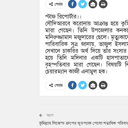
শেয়ার
স্টাফ রিপোর্টার।।
সৌদিআরবে করোনায় আক্রান্ত হয়ে কুমিল
মারা গেছেন। তিনি উপজেলার কনকাপৈ
মনিরুজ্জামান মজুদারের ছেলে। মৃত্যুকালে
পারিবারিক সূত্র জানায়, তাজুল 
সেখানে চাকরির অর্থ দিয়ে তাঁর সংস
হয়ে তিনি মদিনার একটি হাসপাতালে
বৃহস্পতিবার মারা গেছেন। বিষয়টি ন
চেয়ারম্যান কাজী এনামুল হক।
শেয়ার
আগে
কুমিল্লায় লিজেন্ড গ্রুপের ফুডপ্যাক পেলো শতাধিক পরিবা