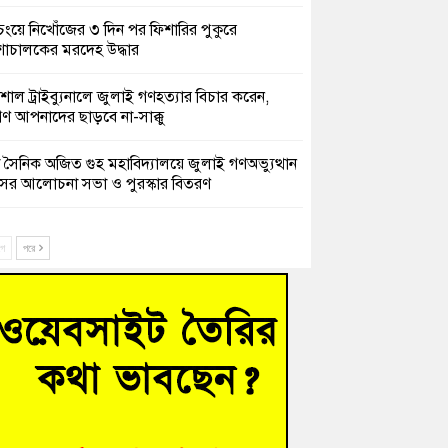
চংয়ে নিখোঁজের ৩ দিন পর ফিশারির পুকুরে
শাচালকের মরদেহ উদ্ধার
েশাল ট্রাইব্যুনালে জুলাই গণহত্যার বিচার করেন,
ণ আপনাদের ছাড়বে না-সাক্কু
 সৈনিক অজিত গুহ মহাবিদ্যালয়ে জুলাই গণঅভ্যুত্থান
সের আলোচনা সভা ও পুরস্কার বিতরণ
িনাকে ফেরাতে তৎপরতা’ কুবিতে ১১ শিক্ষককে ঘিরে
ক্ট-ফাইন্ডিং কমিটি গঠন
ে
পরে
ের খুঁটিতে ভর করে টিকে আছে সেতু
 গণঅভ্যুত্থান দিবসে কুমিল্লায় শ্রদ্ধা, র‍্যালি ও সংবর্ধনা
হত্যা মামলায় গ্রেফতার সাবেক সেনা সদস্য হাফিজুর
ন হাইকোর্টের জামিনে মুক্ত