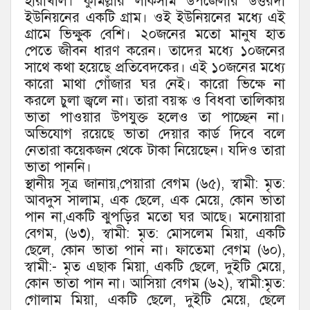
হারাখাল। কুমিল্লার লাকসাম উপজেলার উত্তরদা
ইউনিয়নের একটি গ্রাম। ওই ইউনিয়নের মধ্যে এই
গ্রামে ভিক্ষুক বেশি। ২০জনের মতো মানুষ হাত
পেতে জীবন ধারণ করেন। তাদের মধ্যে ১০জনের
সাথে কথা হয়েছে প্রতিবেদকের। এই ১০জনের মধ্যে
কারো মাথা গোঁজার ঘর নেই। কারো ভিক্ষে না
করলে চুলা জ্বলে না। তারা বয়স্ক ও বিধবা তালিকায়
ভাতা পাওয়ার উপযুক্ত হলেও তা পাচ্ছেন না।
অভিযোগ রয়েছে ভাতা দেয়ার কার্ড দিবে বলে
নেতারা কয়েকজন থেকে টাকা নিয়েছেন। যদিও তারা
ভাতা পাননি।
স্থানীয় সূত্র জানায়,পেয়ারা বেগম (৬৫), স্বামী: মৃত:
আবদুস সালাম, এক ছেলে, এক মেয়ে, কোন ভাতা
পান না,একটি ঝুপড়ির মতো ঘর আছে। মনোয়ারা
বেগম, (৬৩), স্বামী: মৃত: মোসলেম মিয়া, একটি
ছেলে, কোন ভাতা পান না। ফাতেমা বেগম (৬০),
স্বামী:- মৃত এছাক মিয়া, একটি ছেলে, দুইটি মেয়ে,
কোন ভাতা পান না। আসিয়া বেগম (৬২), স্বামী:মৃত:
গোলাম মিয়া, একটি ছেলে, দুইটি মেয়ে, ছেলে