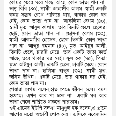
কোমর ভেঙ্গে ঘরে পড়ে আছে, কোন ভাতা পান না।
ভানু বিবি (৪০), স্বামী: জাহাঙ্গীর আলম, স্বামী একটি
কন্যা সন্তান রেখে পালিয়ে যায়, থাকার কোন ঘর
নেই, কোন ভাতা পান না। আকলিমা বেগম (৪০),
স্বামী মৃত: আবুল কালাম। তার তিনটি ছেলে, ছেলেরা
ছোট, কোন ভাতা পান না। জোসনা বেগম (৩২),
স্বামী:-আলমগীর হোসেন, ছেলে তিনটি, কোন ভাতা
পান না। আব্দুর রহমান (৪০), মৃত: আইয়ুব আলী,
তিনটি ছেলে, চারটি মেয়ে, তার একটি ভাতা কার্ড
আছে, তবে থাকার ঘর নেই। ফুল হক (৭৫), পিতা:
মৃত: আইযুব আলী। একটি ছেলে, চারটি মেয়ে। কোন
ভাতা পান না। হালিমা খাতুন (৩২), স্বামী মৃত:
জসিম উদ্দিন। একটি মেয়ে, তার থাকার ঘর নেই,
কোন ভাতা পান না।
পেয়ারা বেগম বলেন,হাত পেতে জীবন চলে। বয়স
হয়েছে। এখন আর পা চলে না। একটি ঘর আর
ভাতা পেলে শান্তিতে থাকতে পারতাম।
ওই গ্রামের ইউপি সদস্য মাসুদুল হক বলেন,এ গ্রামে
আগের মতো অভাবী লোক নেই। এদিকে সরেজমিন