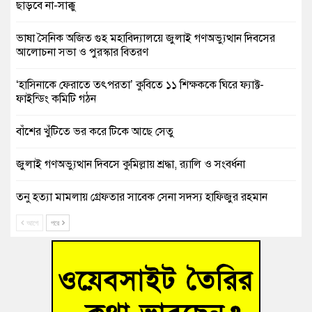
ছাড়বে না-সাক্কু
ভাষা সৈনিক অজিত গুহ মহাবিদ্যালয়ে জুলাই গণঅভ্যুত্থান দিবসের
আলোচনা সভা ও পুরস্কার বিতরণ
‘হাসিনাকে ফেরাতে তৎপরতা’ কুবিতে ১১ শিক্ষককে ঘিরে ফ্যাক্ট-
ফাইন্ডিং কমিটি গঠন
বাঁশের খুঁটিতে ভর করে টিকে আছে সেতু
জুলাই গণঅভ্যুত্থান দিবসে কুমিল্লায় শ্রদ্ধা, র‍্যালি ও সংবর্ধনা
তনু হত্যা মামলায় গ্রেফতার সাবেক সেনা সদস্য হাফিজুর রহমান
হাইকোর্টের জামিনে মুক্ত
আগে
পরে
আহত শিক্ষার্থীদের দেখতে গিয়ে মেডিকেলের ক্যান্টিনে অবরুদ্ধ জবি
শিক্ষক
হোমনায় বিধবা নারীর জমি দখল ও জীবননাশের হুমকির অভিযোগ