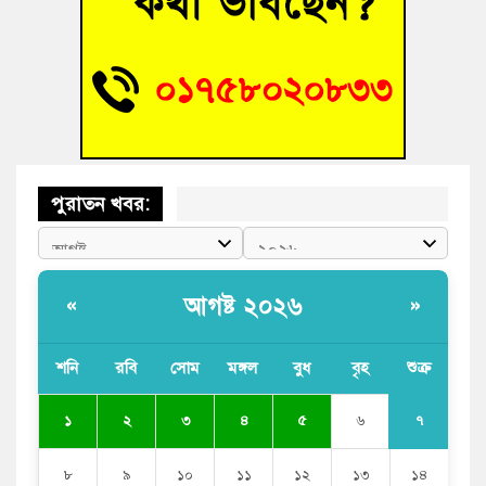
বুড়িচংয়ে অতিথি পাখির আবাসস্থল সংরক্ষণে প্রশাসনের উদ্যোগ; ৯
সদস্যের কমিটি গঠন
বুড়িচংয়ে জুলাই গণঅভ্যুত্থান দিবস উদযাপন উপলক্ষে প্রস্তুতিমূলক
সভা অনুষ্ঠিত
পুরাতন খবর:
আগষ্ট ২০২৬
«
»
শনি
রবি
সোম
মঙ্গল
বুধ
বৃহ
শুক্র
৭
১
২
৩
৪
৫
৬
৮
৯
১০
১১
১২
১৩
১৪