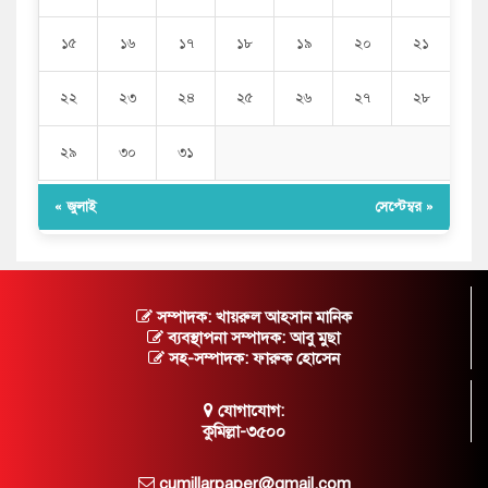
১৫
১৬
১৭
১৮
১৯
২০
২১
২২
২৩
২৪
২৫
২৬
২৭
২৮
২৯
৩০
৩১
« জুলাই
সেপ্টেম্বর »
সম্পাদক: খায়রুল আহসান মানিক
ব্যবস্থাপনা সম্পাদক: আবু মুছা
সহ-সম্পাদক: ফারুক হোসেন
যোগাযোগ:
কুমিল্লা-৩৫০০
cumillarpaper@gmail.com