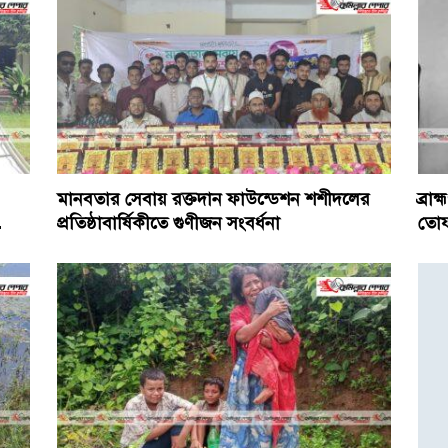
মানবতার সেবায় রক্তদান ফাউন্ডেশন শশীদলের
ব্রা
…
প্রতিষ্ঠাবার্ষিকীতে গুণীজন সংবর্ধনা
তোফ