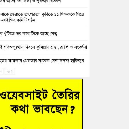
সের আলোচনা সভা ও পুরস্কার বিতরণ
িনাকে ফেরাতে তৎপরতা’ কুবিতে ১১ শিক্ষককে ঘিরে
ক্ট-ফাইন্ডিং কমিটি গঠন
ের খুঁটিতে ভর করে টিকে আছে সেতু
 গণঅভ্যুত্থান দিবসে কুমিল্লায় শ্রদ্ধা, র‍্যালি ও সংবর্ধনা
হত্যা মামলায় গ্রেফতার সাবেক সেনা সদস্য হাফিজুর
ন হাইকোর্টের জামিনে মুক্ত
ে
পরে
শিক্ষার্থীদের দেখতে গিয়ে মেডিকেলের ক্যান্টিনে
দ্ধ জবি শিক্ষক
নায় বিধবা নারীর জমি দখল ও জীবননাশের হুমকির
যোগ
চংয়ে অতিথি পাখির আবাসস্থল সংরক্ষণে প্রশাসনের
োগ; ৯ সদস্যের কমিটি গঠন