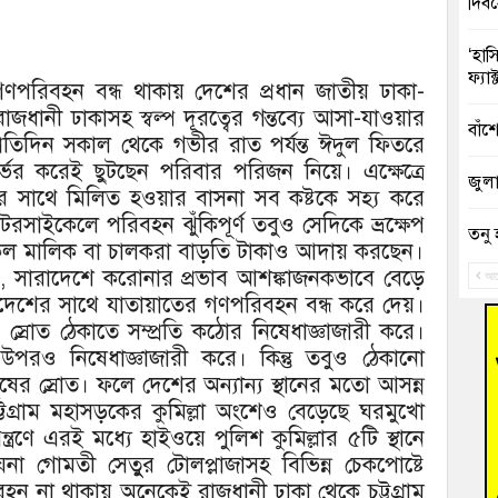
দিব
‘হাস
ফ্যা
ণপরিবহন বন্ধ থাকায় দেশের প্রধান জাতীয় ঢাকা-
াজধানী ঢাকাসহ স্বল্প দূরত্বের গন্তব্যে আসা-যাওয়ার
বাঁশ
তিদিন সকাল থেকে গভীর রাত পর্যন্ত ঈদুল ফিতরে
ভর করেই ছুটছেন পরিবার পরিজন নিয়ে। এক্ষেত্রে
জুলাই
র সাথে মিলিত হওয়ার বাসনা সব কষ্টকে সহ্য করে
রসাইকেলে পরিবহন ঝুঁকিপূর্ণ তবুও সেদিকে ভ্রক্ষেপ
তনু 
ল মালিক বা চালকরা বাড়তি টাকাও আদায় করছেন।
রহমা
ায়, সারাদেশে করোনার প্রভাব আশঙ্কাজনকভাবে বেড়ে
আগ
দেশের সাথে যাতায়াতের গণপরিবহন বন্ধ করে দেয়।
আহত 
্রোত ঠেকাতে সম্প্রতি কঠোর নিষেধাজ্ঞাজারী করে।
অবরু
উপরও নিষেধাজ্ঞাজারী করে। কিন্তু তবুও ঠেকানো
ুষের স্রোত। ফলে দেশের অন্যান্য স্থানের মতো আসন্ন
হোম
অভি
টগ্রাম মহাসড়কের কুমিল্লা অংশেও বেড়েছে ঘরমুখো
্রণে এরই মধ্যে হাইওয়ে পুলিশ কুমিল্লার ৫টি স্থানে
বুড়ি
না গোমতী সেতুুর টোলপ্লাজাসহ বিভিন্ন চেকপোষ্টে
উদ্য
ন না থাকায় অনেকেই রাজধানী ঢাকা থেকে চট্টগ্রাম