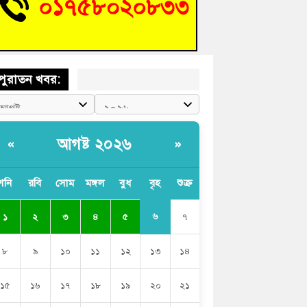
চংয়ে জুলাই গণঅভ্যুত্থান দিবস উদযাপন উপলক্ষে
তুতিমূলক সভা অনুষ্ঠিত
পুরাতন খবর:
আগষ্ট ২০২৬
«
»
শনি
রবি
সোম
মঙ্গল
বুধ
বৃহ
শুক্র
৬
১
২
৩
৪
৫
৭
৮
৯
১০
১১
১২
১৩
১৪
১৫
১৬
১৭
১৮
১৯
২০
২১