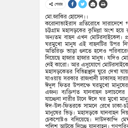
শেয়ার
মো.জাকির হোসেন।।
করোনাভাইরাস প্রতিরোধে সারাদেশে গ
চট্টগ্রাম মহাসড়কের কুমিল্লা অংশ হয়ে র
অন্যতম বাহন এখন মোটরসাইকেল। প্র
ঘরমুখো মানুষ এই বাহনটির উপর নির্
অতিরিক্ত ভাড়া গুনতে হলেও পরিবারে
নিয়েছে হাজার হাজার মানুষ। যদিও মোট
নেই কারো। আর এসুযোগে মোটরসাইকে
মহাসড়কেতর বিভিন্নস্থান ঘুরে দেখা য
যাওয়ায় সরকার রাজধানী ঢাকাসহ সারা
ঈদুল ফিতর উপলক্ষে ঘরমুখো মানুষের স
এজন্য ব্যক্তিগত যানবাহন চলাচলের 
যাচ্ছেনা নারীর টানে ঈদে ঘর মুখো মান
ঈদ-উল-ফিতরকে সামনে রেখে ঢাকা-চট্
মানুষের ভিড়। মহাসড়কে যানবাহন নিয়ন্ত
চেকপোষ্টও বসিয়েছে। দাউদকান্দি মেঘ
পুলিশ আটকে দিচ্ছে যানবাহন। গণপরিবহ