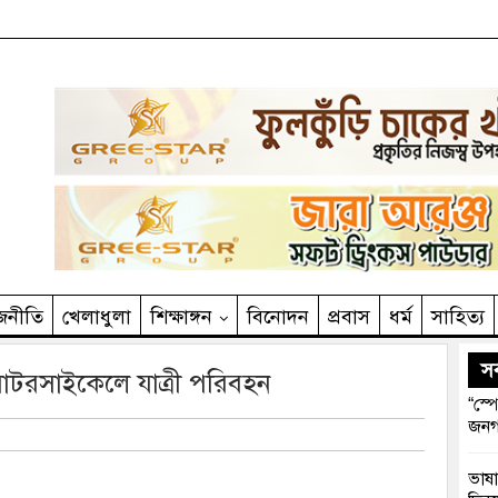
জনীতি
খেলাধুলা
শিক্ষাঙ্গন
বিনোদন
প্রবাস
ধর্ম
সাহিত‌্য
সর
োটরসাইকেলে যাত্রী পরিবহন
“স্প
জনগ
ভাষা