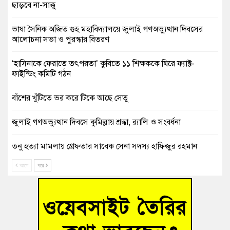
ছাড়বে না-সাক্কু
ভাষা সৈনিক অজিত গুহ মহাবিদ্যালয়ে জুলাই গণঅভ্যুত্থান দিবসের
আলোচনা সভা ও পুরস্কার বিতরণ
‘হাসিনাকে ফেরাতে তৎপরতা’ কুবিতে ১১ শিক্ষককে ঘিরে ফ্যাক্ট-
ফাইন্ডিং কমিটি গঠন
বাঁশের খুঁটিতে ভর করে টিকে আছে সেতু
জুলাই গণঅভ্যুত্থান দিবসে কুমিল্লায় শ্রদ্ধা, র‍্যালি ও সংবর্ধনা
তনু হত্যা মামলায় গ্রেফতার সাবেক সেনা সদস্য হাফিজুর রহমান
হাইকোর্টের জামিনে মুক্ত
আগে
পরে
আহত শিক্ষার্থীদের দেখতে গিয়ে মেডিকেলের ক্যান্টিনে অবরুদ্ধ জবি
শিক্ষক
হোমনায় বিধবা নারীর জমি দখল ও জীবননাশের হুমকির অভিযোগ