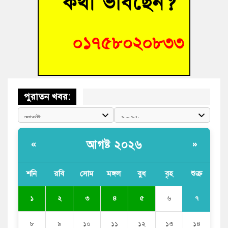
বুড়িচংয়ে অতিথি পাখির আবাসস্থল সংরক্ষণে প্রশাসনের উদ্যোগ; ৯
সদস্যের কমিটি গঠন
বুড়িচংয়ে জুলাই গণঅভ্যুত্থান দিবস উদযাপন উপলক্ষে প্রস্তুতিমূলক
সভা অনুষ্ঠিত
পুরাতন খবর:
আগষ্ট ২০২৬
«
»
শনি
রবি
সোম
মঙ্গল
বুধ
বৃহ
শুক্র
৭
১
২
৩
৪
৫
৬
৮
৯
১০
১১
১২
১৩
১৪