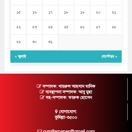
১৫
১৬
১৭
১৮
১৯
২০
২১
২২
২৩
২৪
২৫
২৬
২৭
২৮
২৯
৩০
৩১
« জুলাই
সেপ্টেম্বর »
সম্পাদক: খায়রুল আহসান মানিক
ব্যবস্থাপনা সম্পাদক: আবু মুছা
সহ-সম্পাদক: ফারুক হোসেন
যোগাযোগ:
কুমিল্লা-৩৫০০
cumillarpaper@gmail.com