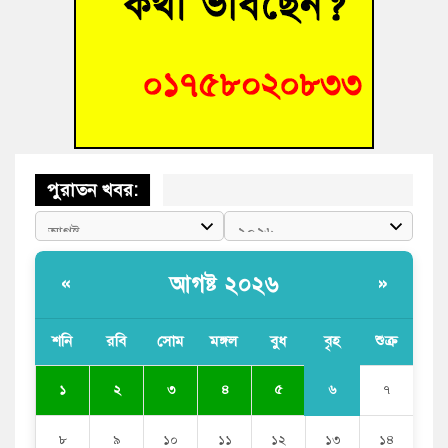
বুড়িচংয়ে অতিথি পাখির আবাসস্থল সংরক্ষণে প্রশাসনের উদ্যোগ; ৯
সদস্যের কমিটি গঠন
বুড়িচংয়ে জুলাই গণঅভ্যুত্থান দিবস উদযাপন উপলক্ষে প্রস্তুতিমূলক
সভা অনুষ্ঠিত
পুরাতন খবর:
আগষ্ট ২০২৬
«
»
শনি
রবি
সোম
মঙ্গল
বুধ
বৃহ
শুক্র
৬
১
২
৩
৪
৫
৭
৮
৯
১০
১১
১২
১৩
১৪