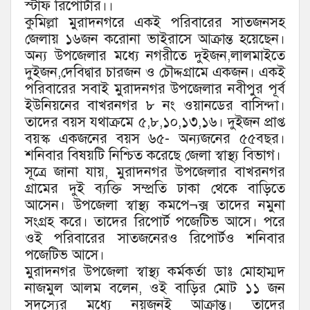
স্টাফ রিপোর্টার।।
কুমিল্লা মুরাদনগরে একই পরিবারের সাতজনসহ
জেলায় ১৬জন করোনা ভাইরাসে আক্রান্ত হয়েছেন।
অন্য উপজেলার মধ্যে নগরীতে দুইজন,লালমাইতে
দুইজন,দেবিদ্বার চারজন ও চৌদ্দগ্রামে একজন। একই
পরিবারের সবাই মুরাদনগর উপজেলার নবীপুর পূর্ব
ইউনিয়নের বাখরনগর ৮ নং ওয়ানডের বাসিন্দা।
তাদের বয়স যথাক্রমে ৫,৮,১০,১৩,১৬। দুইজন প্রাপ্ত
বয়স্ক একজনের বয়স ৬৫- অন্যজনের ৫৫বছর।
শনিবার বিষয়টি নিশ্চিত করেছে জেলা স্বাস্থ্য বিভাগ।
সূত্রে জানা যায়, মুরাদনগর উপজেলার বাখরনগর
গ্রামের দুই ব্যক্তি সম্প্রতি ঢাকা থেকে বাড়িতে
আসেন। উপজেলা স্বাস্থ্য কমপে¬ক্স তাদের নমুনা
সংগ্রহ করে। তাদের রিপোর্ট পজেটিভ আসে। পরে
ওই পরিবারের সাতজনেরও রিপোর্টও শনিবার
পজেটিভ আসে।
মুরাদনগর উপজেলা স্বাস্থ্য কর্মকর্তা ডাঃ মোহাম্মদ
নাজমুল আলম বলেন, ওই বাড়ির মোট ১১ জন
সদস্যের মধ্যে নয়জনই আক্রান্ত। তাদের