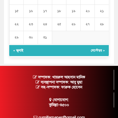
১৫
১৬
১৭
১৮
১৯
২০
২১
২২
২৩
২৪
২৫
২৬
২৭
২৮
২৯
৩০
৩১
« জুলাই
সেপ্টেম্বর »
সম্পাদক: খায়রুল আহসান মানিক
ব্যবস্থাপনা সম্পাদক: আবু মুছা
সহ-সম্পাদক: ফারুক হোসেন
যোগাযোগ:
কুমিল্লা-৩৫০০
cumillarpaper@gmail.com