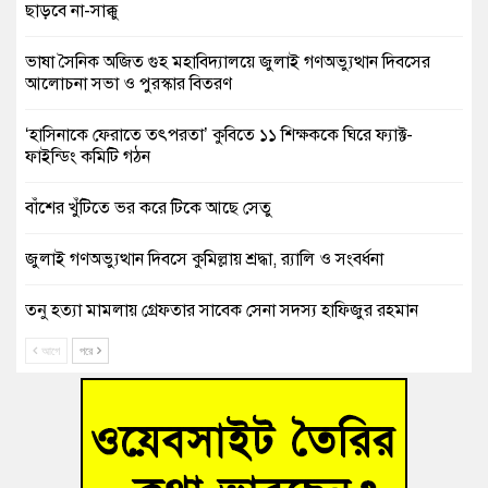
ছাড়বে না-সাক্কু
ভাষা সৈনিক অজিত গুহ মহাবিদ্যালয়ে জুলাই গণঅভ্যুত্থান দিবসের
আলোচনা সভা ও পুরস্কার বিতরণ
‘হাসিনাকে ফেরাতে তৎপরতা’ কুবিতে ১১ শিক্ষককে ঘিরে ফ্যাক্ট-
ফাইন্ডিং কমিটি গঠন
বাঁশের খুঁটিতে ভর করে টিকে আছে সেতু
জুলাই গণঅভ্যুত্থান দিবসে কুমিল্লায় শ্রদ্ধা, র‍্যালি ও সংবর্ধনা
তনু হত্যা মামলায় গ্রেফতার সাবেক সেনা সদস্য হাফিজুর রহমান
হাইকোর্টের জামিনে মুক্ত
আগে
পরে
আহত শিক্ষার্থীদের দেখতে গিয়ে মেডিকেলের ক্যান্টিনে অবরুদ্ধ জবি
শিক্ষক
হোমনায় বিধবা নারীর জমি দখল ও জীবননাশের হুমকির অভিযোগ