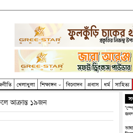
জনীতি
খেলাধুলা
শিক্ষাঙ্গন
বিনোদন
প্রবাস
ধর্ম
সাহিত‌্য
সর
াফলে আক্রান্ত ১৯জন
“স্প
জনগ
ভাষা