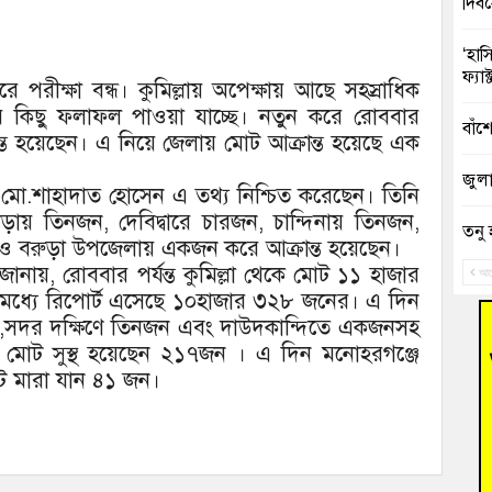
দিব
‘হাস
ফ্যা
ে পরীক্ষা বন্ধ। কুমিল্লায় অপেক্ষায় আছে সহস্রাধিক
ার কিছু ফলাফল পাওয়া যাচ্ছে। নতুন করে রোববার
বাঁশ
ত হয়েছেন। এ নিয়ে জেলায় মোট আক্রান্ত হয়েছে এক
জুলাই
ডা.মো.শাহাদাত হোসেন এ তথ্য নিশ্চিত করেছেন। তিনি
াড়ায় তিনজন, দেবিদ্বারে চারজন, চান্দিনায় তিনজন,
তনু 
 ও বরুড়া উপজেলায় একজন করে আক্রান্ত হয়েছেন।
রহমা
র জানায়, রোববার পর্যন্ত কুমিল্লা থেকে মোট ১১ হাজার
আগ
মধ্যে রিপোর্ট এসেছে ১০হাজার ৩২৮ জনের। এ দিন
আহত 
জন,সদর দক্ষিণে তিনজন এবং দাউদকান্দিতে একজনসহ
অবরু
য় মোট সুস্থ হয়েছেন ২১৭জন । এ দিন মনোহরগঞ্জে
 মারা যান ৪১ জন।
হোম
অভি
বুড়ি
উদ্য