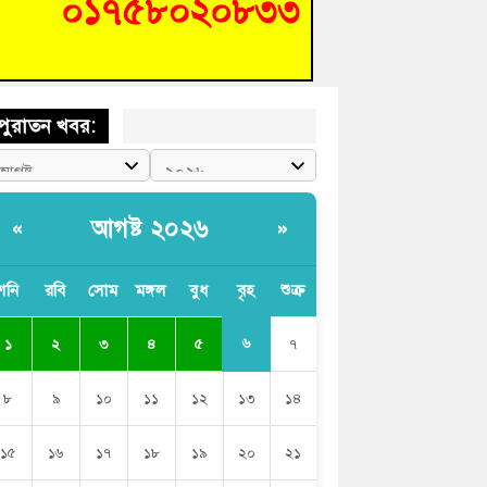
চংয়ে জুলাই গণঅভ্যুত্থান দিবস উদযাপন উপলক্ষে
তুতিমূলক সভা অনুষ্ঠিত
পুরাতন খবর:
আগষ্ট ২০২৬
«
»
শনি
রবি
সোম
মঙ্গল
বুধ
বৃহ
শুক্র
৬
১
২
৩
৪
৫
৭
৮
৯
১০
১১
১২
১৩
১৪
১৫
১৬
১৭
১৮
১৯
২০
২১