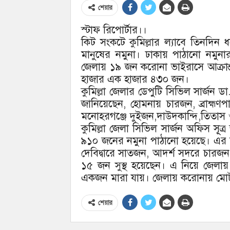
শেয়ার
স্টাফ রিপোর্টার।।
কিট সংকটে কুমিল্লার ল্যাবে তিনদিন ধর
মানুষের নমুনা। ঢাকায় পাঠানো নমুন
জেলায় ১৯ জন করোনা ভাইরাসে আক্রান্
হাজার এক হাজার ৪৩০ জন।
কুমিল্লা জেলার ডেপুটি সিভিল সার্জন 
জানিয়েছেন, হোমনায় চারজন, ব্রাহ্মণপ
মনোহরগঞ্জে দুইজন,দাউদকান্দি,তিতাস
কুমিল্লা জেলা সিভিল সার্জন অফিস সূূত্
৯১০ জনের নমুনা পাঠানো হয়েছে। এর 
দেবিদ্বারে সাতজন, আদর্শ সদরে চার
১৫ জন সুস্থ হয়েছেন। এ নিয়ে জেলা
একজন মারা যায়। জেলায় করোনায় মোট
শেয়ার