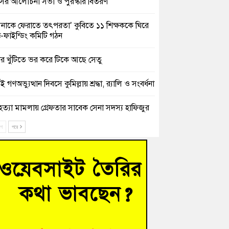
সের আলোচনা সভা ও পুরস্কার বিতরণ
িনাকে ফেরাতে তৎপরতা’ কুবিতে ১১ শিক্ষককে ঘিরে
ক্ট-ফাইন্ডিং কমিটি গঠন
ের খুঁটিতে ভর করে টিকে আছে সেতু
 গণঅভ্যুত্থান দিবসে কুমিল্লায় শ্রদ্ধা, র‍্যালি ও সংবর্ধনা
হত্যা মামলায় গ্রেফতার সাবেক সেনা সদস্য হাফিজুর
ন হাইকোর্টের জামিনে মুক্ত
ে
পরে
শিক্ষার্থীদের দেখতে গিয়ে মেডিকেলের ক্যান্টিনে
দ্ধ জবি শিক্ষক
নায় বিধবা নারীর জমি দখল ও জীবননাশের হুমকির
যোগ
চংয়ে অতিথি পাখির আবাসস্থল সংরক্ষণে প্রশাসনের
োগ; ৯ সদস্যের কমিটি গঠন