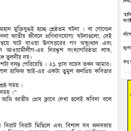
দিব
‘হাস
ফ্যা
ান মুক্তিযুদ্ধই হচ্ছে শ্রেষ্ঠতম ঘটনা । বা গোল্ডেন
বাঁশ
ননা জাতীয় জীবনে প্রণিধাণযোগ্য ঘটনাগুলো, সেই
ান্বয়ে ঘটে যাওয়া ঊণসত্তরের গণ অভ্যূত্থান এবং
জুলাই
নে আওয়ামীলীগ-এর নিরঙ্কুশ সংখ্যাগরিষ্ঠতা লাভ,
ঙ্গে তুলনীয় নয়।
তনু 
ুশটা বসন্ত পেরিয়েছি । ২১ প্লাস বয়েস তখন আমার।
রহমা
াল হাফিজ ভাই-এর একটা তুমুল জনপ্রিয় কবিতার
আগ
আহত 
েষ্ঠ সময় ।
অবরু
ঠ সময় ।”
আমি জাতীয় প্রেস ক্লাবে দেখা হলেই কবিদা বলে
হোম
অভি
বুড়ি
সময়ে বিরাট বিরাট মিছিলে এবং বিশাল সব জনসভায়
উদ্য