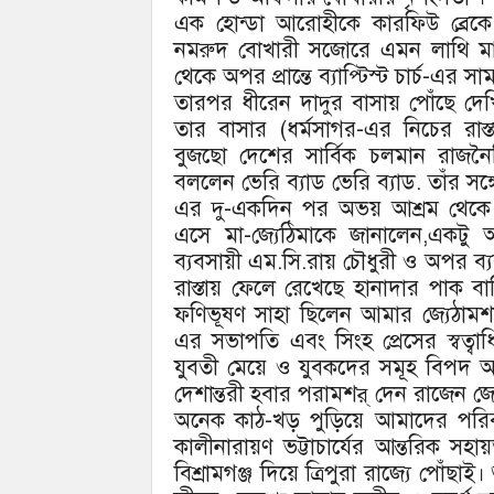
এক হোন্ডা আরোহীকে কারফিউ ব্রেক
নমরুদ বোখারী সজোরে এমন লাথি মারল
থেকে অপর প্রান্তে ব্যাপ্টিস্ট চার্চ-
তারপর ধীরেন দাদুর বাসায় পোঁছে দেখ
তার বাসার (ধর্মসাগর-এর নিচের রাস
বুজছো দেশের সার্বিক চলমান রাজনৈ
বললেন ভেরি ব্যাড ভেরি ব্যাড. তাঁর
এর দু-একদিন পর অভয় আশ্রম থেকে গান্ধী
এসে মা-জ্যেঠিমাকে জানালেন,একটু আ
ব্যবসায়ী এম.সি.রায় চৌধুরী ও অপর ব্
রাস্তায় ফেলে রেখেছে হানাদার পাক ব
ফণিভূষণ সাহা ছিলেন আমার জ্যেঠামশাই
এর সভাপতি এবং সিংহ প্রেসের স্বত্বাধ
যুবতী মেয়ে ও যুবকদের সমূহ বিপদ অত্
দেশান্তরী হবার পরামশর্ দেন রাজেন জ্যে
অনেক কাঠ-খড় পুড়িয়ে আমাদের পরিবা
কালীনারায়ণ ভট্টাচার্যের আন্তরিক সহা
বিশ্রামগঞ্জ দিয়ে ত্রিপুরা রাজ্যে পোঁছ