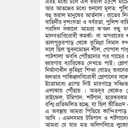
এরই মধ্যে চলে এল ভয়াল ২৫শে মার্চের 
আর আতঙ্কের মধ্যে শুনলো মূলত: পুলিশ
বহু ভয়াল মানুষের আর্তনাদ। রাতের নিরব
বাহিনীর নৃশংসতা ও বর্বরতা, পুলিশ বাহি
পরদিন সকালে আমরা ক’জন বন্ধু যথার
মানবতাবিরোধী কমর্কা- বা অপরাধের খান
তালপুকুরপাড় থেকে কুমিল্লা বিমান বন
দলে ছিল ভুবনমোহন শীল, গোপাল গাঙ
পাঠশালা অবধি পোৗঁছনোর পর গাছের গ
জায়গায় ব্যারিকেড দেখতে পাই। স্লো
নির্মাণাধীন কুমিল্লা শিক্ষা বোডর্ 
জনতার পাকিস্তানবিরোধী স্লোগানের সঙ্গ
ইতোমধ্যে ব্র্যান্ড নিউ মারণাস্ত্রে 
এলাকায় পৌঁঁছায় । অতদূর থেকেও দ
রাইফেল, টমিগান, শর্টগান, হরেকরক
রশ্মি প্রতিফলিত হচ্ছে, যা ছিল ভীতিপ্রদ
এ অবস্থায় আমরা পিছিয়ে কান্দিরপাড় ই
আসি । এমনসময় টমিগান ও শর্টগান
আমরা যে যার মত অলিগলিতে লুকোনোর প