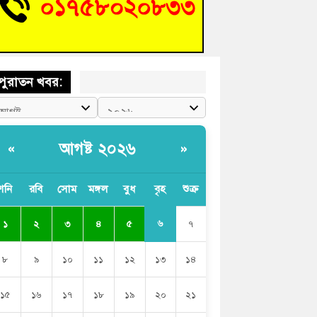
চংয়ে জুলাই গণঅভ্যুত্থান দিবস উদযাপন উপলক্ষে
তুতিমূলক সভা অনুষ্ঠিত
পুরাতন খবর:
আগষ্ট ২০২৬
«
»
শনি
রবি
সোম
মঙ্গল
বুধ
বৃহ
শুক্র
৬
১
২
৩
৪
৫
৭
৮
৯
১০
১১
১২
১৩
১৪
১৫
১৬
১৭
১৮
১৯
২০
২১