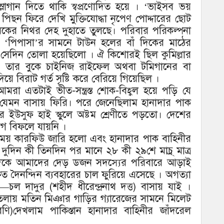
লোগান দিতে থাকি স্বপ্রণোদিত হয়ে । ‘ভাইসব ভয়
ে পিছন ফিরে দেখি মুক্তিযোদ্ধা নৃপেণ পোদ্দারের ছোট
বকের নিথর দেহ দুহাতে তুলছে। পরিবার পরিকল্পনা
ল ‘পিপাসা’র সামনে টাউন হলের বাঁ দিকের মাঠের
াশ সেদিন তোলা হয়েছিলো । ঐ কিশোরই ছিল কুমিল্লার
ীদ । তার বুকে চাইনিজ রাইফেল অথবা টমিগানের বা
য়ে বিরাট গর্ত সৃষ্টি করে বেরিয়ে গিয়েছিল ।
রা এতটাই ভীত-সন্ত্রস্ত শোক-বিহ্বল হয়ে পড়ি যে
র যেমন বাসায় ফিরি। পরে জেনেছিলাম হানাদার পাক
 ইউসুফ হাই স্কুলে অষ্টম শ্রেণীতে পড়তো। দেশের
যাগ বিফলে যায়নি ।
রময় কারফিউ জারি হলো এবং হানাদার পাক বাহিনীর
দিন কী তিনদিন পর মানে ২৮ কী ২৯শে মাচ্র্ মাত্র
এদিকে আমাদের দেড় ডজন সদস্যের পরিবারে আড়াই
্ষিত দৈনন্দিন ব্যবহারের চাল ফুরিয়ে এসেছে । অগত্যা
চল দাদুর (শহীদ ধীরেন্দ্রনাথ দত্ত) বাসায় যাই ।
তলায় মতিন মিঞার গাড়ির গ্যারেজের সামনে মিলেট
রণি)দেখলাম পাকিস্তান হানাদার বাহিনীর জাঁদরেল