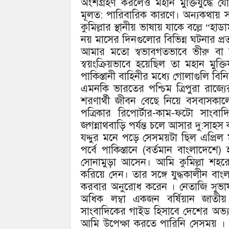
অংশগ্রহণ করলেও মহান মুক্তিযুদ্ধে য
মূলত: পারিবারিক কারণে। অন্যকথায় সঠ
কুমিল্লার স্থানীয় ভাষায় যাকে বল্লে 
নয় মাসের দিনগুলোর বিভিন্ন ঘটনার প্রত
আমার মতো স্বভাবগতভাবে ভীরু বা 
স্বয়ংক্রিয়ভাবে হয়েছিল তা মহান মুক্ত
পাকিস্তানী বাহিনীর মধ্যে গোলাগুলি বি
এমনকি ভারতের পশ্চিম ত্রিপুরা রাজ
শরণার্থী জীবন বেছে নিয়ে বসবাসকালে
পত্রিকার রিপোর্টার-কাম-ফটো সাংবাদি
জগন্নাথবাড়ি পর্যন্ত চলে আসার দু:সা
যদ্দুর মনে পড়ে সেসময়টা ছিল এপ্রিল মাস
পর্বে পাকিস্তানে (বর্তমান বাংলাদেশ
সোনামুড়া আসেন। আমি কুমিল্লা শহর
করিয়ে দেন। তার সঙ্গে যুদ্ধকালীন বাং
করবার অনুরোধ করেন । নেতাজি সুভাষ চন্দ
অধিক লম্বা একজন বর্ষিয়ান জাত
সাংবাদিকের গাইড হিসাবে দেশের অভ্য
আমি উপেক্ষা করতে পারিনি সেসময় । 