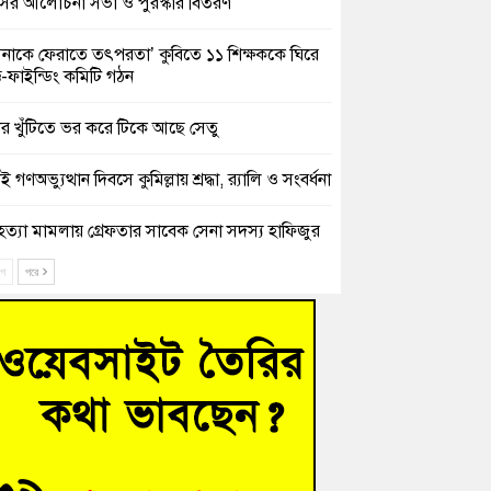
সের আলোচনা সভা ও পুরস্কার বিতরণ
িনাকে ফেরাতে তৎপরতা’ কুবিতে ১১ শিক্ষককে ঘিরে
ক্ট-ফাইন্ডিং কমিটি গঠন
ের খুঁটিতে ভর করে টিকে আছে সেতু
 গণঅভ্যুত্থান দিবসে কুমিল্লায় শ্রদ্ধা, র‍্যালি ও সংবর্ধনা
হত্যা মামলায় গ্রেফতার সাবেক সেনা সদস্য হাফিজুর
ন হাইকোর্টের জামিনে মুক্ত
ে
পরে
শিক্ষার্থীদের দেখতে গিয়ে মেডিকেলের ক্যান্টিনে
দ্ধ জবি শিক্ষক
নায় বিধবা নারীর জমি দখল ও জীবননাশের হুমকির
যোগ
চংয়ে অতিথি পাখির আবাসস্থল সংরক্ষণে প্রশাসনের
োগ; ৯ সদস্যের কমিটি গঠন