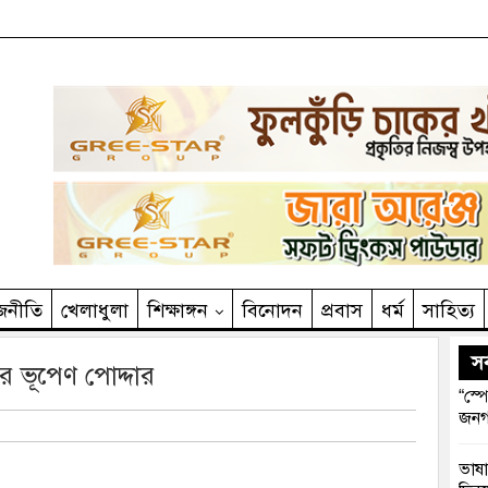
জনীতি
খেলাধুলা
শিক্ষাঙ্গন
বিনোদন
প্রবাস
ধর্ম
সাহিত‌্য
সর
র ভূপেণ পোদ্দার
“স্প
জনগ
ভাষা