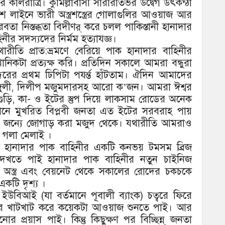
কালরাত্রি। কুমিল্লাবাসী সারারাতভর উদ্বেগ উৎকন্ঠা
 লাইনে ভারী অস্ত্রশস্ত্রের গোলাগুলির আওয়াজ আর
তা নিস্তব্ধতা বিদীণর্ করে চলল পাকিস্তানী হানাদার
নীর সদস্যদের নির্মম হত্যাযজ্ঞ।
ীতি প্রাত:ভ্রমণে বেরিয়ে পাক হানাদার বাহিনীর
িকটা প্রত্যক্ষ করি। প্রতিদিন সকালে আমরা বন্ধুরা
্দরের প্রথম ঢিপিটা পযর্ন্ত হাঁটতাম। ঐদিন আমাদের
্গুলী, দিলীপ মজুমদারসহ আরো ক’জন। আমরা ঈশ্বর
ুড়ি, কা- ও ইটের স্তুপ দিয়ে লাকসাম রোডের অনেক
গানে মুখরিত বিপ্লবী জনতা এত ইটের সরবরাহ পায়
ভবনের জন্যে জোগাড় করা মজুদ থেকে। যথারীতি আমরাও
ে গলা মেলাই ।
সজ্জিত হানাদার পাক বাহিনীর একটি কনভয় টমসম ব্রিজ
েখতে পাই হানাদার পাক বাহিনীর নতুন চাইনিজ
ম অস্ত্র এবং বেয়নেট থেকে সকালের রোদের চকচকে
 একটি দৃশ্য ।
উবিআই (যা বর্তমানে পূবালী ব্যাংক) চত্বরে ফিরে
ের খাটখাট করে কয়েকটা আওয়াজ শুনতে পাই। আর
্রয়াস পাই। কিন্তু কিছুক্ষণ পর বিচ্ছিন্ন্ জনতা