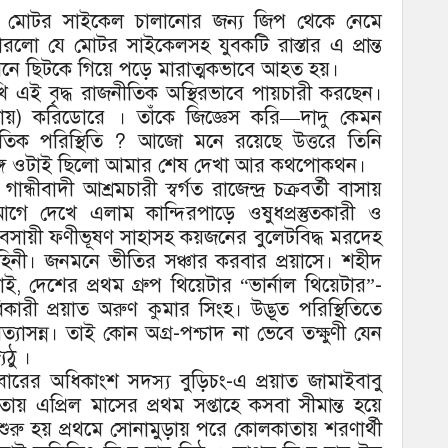
ে মোটর সাইকেল চালানোর জন্য জিপ থেকে নেমে
ো যে মোটর সাইকেলসহ যুবকটি রাস্তার এ প্রান্ত
এর সামনে ছিটকে গিয়ে পড়ে মারাত্মকভাবে আহত হয়।
ি এই বৃদ্ধ রাজনীতিক অস্থিরভাবে পায়চারী করছেন।
্তায়) করিডোরে । তাঁকে জিজ্ঞেস করি—দাদু কেমন
তিক পরিস্থিতি ? আজো মনে রয়েছে উত্তরে তিনি
 সঙ্গে ওটাই ছিলো আমার শেষ দেখা আর কথপোকথন।
বাদী আশ্রমচারী স্বর্গত রাজেন্দ্র চক্রবর্তী বাসায়
গে দেখে এলাম কান্দিরপাড়ে ওষুধপ্রস্তুতকারী ও
যবসায়ী ফণীভূষণ সাহাসহ কয়জনের বুলেটবিদ্ধ মরদেহ
াহিনী। জনমনে ভীতির সঞ্চার করবার প্রয়াসে। শহীদ
, দেশের প্রথম গ্রুপ থিয়েটার “ভার্নাল থিয়েটার”-
িকারী প্রয়াত অরুণ কুমার সিংহ। উদ্ভূত পরিস্থিতিতে
যাসন্ন। তাই কোন অগ্র-পশ্চাদ না ভেবে তক্ষুণী যেন
ঠু ।
রের অধিকাংশ সদস্য বুড়িচং-এ প্রয়াত জামাইবাবু
য়তায় এপ্রিল মাসের প্রথম সপ্তাহে কসবা সীমান্ত হয়ে
াই। শুরু হয় প্রথমে সোনামুড়ায় পরে কোলকাতায় শরণার্থী