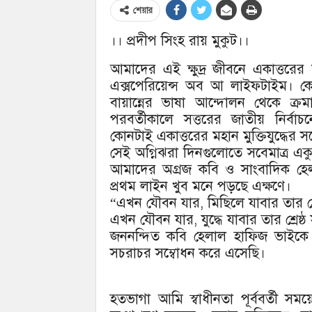
শেয়ার
।। প্রদীপ সিংহ রায় মুকুট।।
আমাদের এই ক্ষুদ্র জীবনে একাত্তরের মহ
এক্সপেরিয়েন্স অব আ লাইফটাইম। কে
বায়ান্নের ভাষা আন্দোলন থেকে ক্রম
পরবর্তীকালে সত্তরের জাতীয় নির্বাচ
কোনটাই একাত্তরের মহান মুক্তিযুদ্ধের স
সেই অগ্নিঝরা দিনগুলোতে সবেমাত্র এক
আমাদের অগ্রজ কবি ও সাংবাদিক হেল
প্রথম লাইন খুব মনে পড়ছে এক্ষণে।
“এখন যৌবন যার, মিছিলে যাবার তার শ্র
এখন যৌবন যার, যুদ্ধে যাবার তার শ্রেষ্
জননন্দিত কবি হেলাল হাফিজ ভাইকে 
সচরাচর সম্বোধন করে এসেছি।
হতভাগা আমি স্বাধীনতা পূর্ববর্তী 