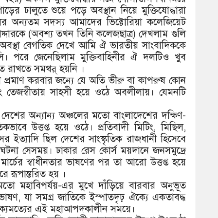
ড়ের ঢালুতে শুয়ে পড়ে অবস্থান নিয়ে মুক্তিযোদ্ধারা
 দলের অন্যতম সদস্য আমাদের ভিক্টোরিয়া কলেজিয়েট
পোদ্দারকে (অবশ্য তখন তিনি কলেজছাত্র) দেখলাম গুলি
 । অবস্থা বেগতিক দেখে আমি ঐ ভারতীয় সাংবাদিককে
ি। পরে জেনেছিলাম মুক্তিবাহিনীর ঐ দলটিও খুব
যাহত রাখতে সমথর্ হয়নি ।
থা প্রমাণ করবার জন্যে যে অতি ভীরু বা কাপরুষ কোন
 এবং তেজস্বীতায় সাহসী হয়ে ওঠে অবলীলায়। যেমনটি
দেশের অন্যান্য অঞ্চলের মতো বাংলাদেশের দক্ষিণ-
তিকভাবে উত্তপ্ত হয়ে ওঠে। প্রতিবাদী মিটিং, মিছিল,
সর ইত্যাদি ছিল দেশের সাংস্কৃতিক রাজধানী হিসেবে
ার ঘটনা সেসময়। ঢাকার রেস কোর্স ময়দানে জনসমুদ্রে
 মার্চের স্বাধীনতার ভাষণের পর তা আরো উত্তপ্ত হয়ে
ে রূপান্তরিত হয় ।
 মহাবিপর্যয়-এর মুখে দাঁড়িয়ে বারবার অনুভূত
ুপম ভাষণ, যা সমগ্র জাতিকে ইস্পাতদৃঢ় ঐক্যে একতাবদ্ধ
ক্যমত্যের এই মহাআপদকালীন সময়ে।