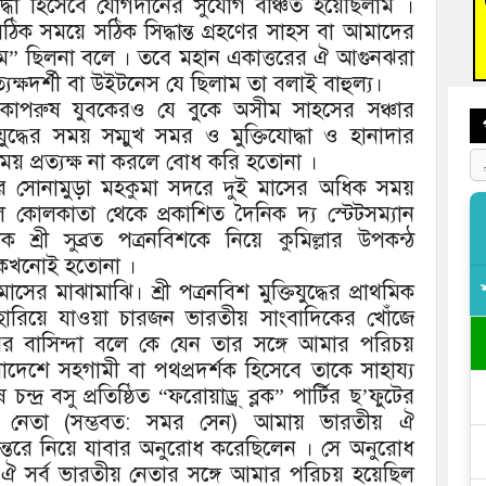
োদ্ধা হিসেবে যোগদানের সুযোগ বঞ্চিত হয়েছিলাম ।
িক সময়ে সঠিক সিদ্ধান্ত গ্রহণের সাহস বা আমাদের
বুড়ি
“হাডাম” ছিলনা বলে । তবে মহান একাত্তরের ঐ আগুনঝরা
প্রস্
্যক্ষদর্শী বা উইটনেস যে ছিলাম তা বলাই বাহুল্য।
কাপরুষ যুবকেরও যে বুকে অসীম সাহসের সঞ্চার
িযুদ্ধের সময় সম্মুখ সমর ও মুক্তিযোদ্ধা ও হানাদার
নিময় প্রত্যক্ষ না করলে বোধ করি হতোনা ।
্যের সোনামুড়া মহকুমা সদরে দুই মাসের অধিক সময়
 কোলকাতা থেকে প্রকাশিত দৈনিক দ্য স্টেটসম্যান
ক শ্রী সুব্রত পত্রনবিশকে নিয়ে কুমিল্লার উপকন্ঠ
হস কখনোই হতোনা ।
ের মাঝামাঝি। শ্রী পত্রনবিশ মুক্তিযুদ্ধের প্রাথমিক
ে) হারিয়ে যাওয়া চারজন ভারতীয় সাংবাদিকের খোঁজে
ের বাসিন্দা বলে কে যেন তার সঙ্গে আমার পরিচয়
লাদেশে সহগামী বা পথপ্রদর্শক হিসেবে তাকে সাহায্য
্র বসু প্রতিষ্ঠিত “ফরোয়াড্র্ ব্লক” পার্টির ছ’ফুটের
ীয় নেতা (সম্ভবত: সমর সেন) আমায় ভারতীয় ঐ
ন্তরে নিয়ে যাবার অনুরোধ করেছিলেন । সে অনুরোধ
ঐ সর্ব ভারতীয় নেতার সঙ্গে আমার পরিচয় হয়েছিল