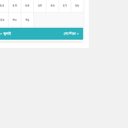
২২
২৩
২৪
২৫
২৬
২৭
২৮
২৯
৩০
৩১
« জুলাই
সেপ্টেম্বর »