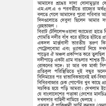
আমাদের শ্রদ্ধেয় দাদা সোনামুড়ার সে
এম.এল.এ ও পরবর্তীতে রাজ্যের অর্থর্ মন
বলতে গেলে আমাদের পুরো পরিবার আশ্রয় 
দিনগুলোতে দেবুদা ছিলেন আমার সঙ্গ
স্নেহভাজন ।
বিরাট টেলিলেন্সওয়ালা ক্যামেরা হাতে নিয়
গোমতি নদীর বাঁধ ধরে হাঁটতে হাঁটতে প
একদল মার্ক্সবাদী ভারতীয় তরুণ কিছু 
পেট্রোলবোমা এবং প্ল্যাকার্ড নিয়ে দ
পাড়ের ঐ অঞ্চল প্রকম্পিত করে তুলছিল
নদীপাড়ে একটা গ্রাম বাঙলার শাশ্বত টি
রোকনের সঙ্গে। চা আর বক মার্কা স
প্রতিকূল পরিস্থিতিতে দুই বন্ধুর
বিনিময়ের পর স্বাভাবিকভাবেই হর্ষ-ব
বিবিরবাজার চেক পোস্টের খুব কাছে প্
সচকিত হয়ে পড়ি আমরা। দেখলাম ইতোপূ
যে বাংলাদেশের পতাকা (দেশের মানচিত
দখলদার বাহিনী নামিয়ে ফেলছে ।
এসময় ঐ পাকিস্তানী আর্মি কনভয় (সেনা