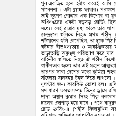
পুন:একত্রিত হলে হঠাৎ করেই আমি স্
পাবেননা । এটা ব্ল্যাঙ্ক ফায়ার। পরক্ষণ
ভাই ভূপেণ পোদ্দার এক কিশোর বা যু
অধিদ্প্তরের একটা বড়সড় হোর্ডিং ছি
মধ্যে। সেই রাস্তার মধ্য থেকে তার ল
কেন্দ্রস্থলে গুলিতে নিহত প্রথম শহ
শটগানের গুলি লেগেছিল, তা ঢুকে পিঠ দি
ঘটনার বীভৎস্যতায় ও আকস্মিকতায় আম
তাড়াতাড়ি অকুস্থল পরিত্যাগ করে যা
বাহিনীর গুলিতে নিহত ঐ শহীদ কিশোর
স্বাধীনতার জন্যে তার এই মহান আত্মত্
তারপর সারা দেশের মতো কুমিল্লা শহ
সাঁজোয়া যানবহর টহল দিতে লাগলো । দু
দুঘন্টার জন্য কারফিউ তোলা হল। 
মণ ধারণ ক্ষমতাসম্পন্ন টিনের ড্রামে রক
দাদা অম্লান কুমার সিংহ পিকু বললেন—
চালের জোগাড় হয়ে যাবে । পথে বাদুর
রোড ক্রসিং-এ (শহীদ নিজামুদ্দিন স
কমিশন্ড অফিসার বোখারীর নৃশংসতা ।