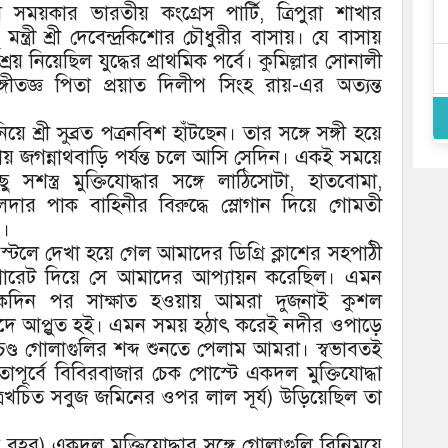
 সময়কার ভারতীয় কংগ্রেস পার্টি, ত্রিপুরা শাখার
্ত্রী শ্রী দেবেন্দ্রকিশোর চৌধুরীর বাসায়। যে বাসায়
নিয়েছিল যুদ্ধের প্রাথমিক পর্বে। কুমিল্লার সোনালী
ীতজ্ঞ পিতা প্রয়াত দিলীপ সিংহ রায়-এর অত্যন্ত
ে শ্রী সুব্রত পত্রনবিশ হাঁটছেন। তার সঙ্গে সঙ্গী হয়ে
্রায় জগন্নাথবাড়ি পর্যন্ত চলে আসি সেদিন। একই সময়ে
সশস্ত্র মুক্তিযোদ্ধার সঙ্গে লাঠিসোটা, হাতবোমা,
খলদার পাক বাহিনীর বিরুদ্ধে স্লোগান দিয়ে গোমতী
 ।
-স্টলে দেখা হয়ে গেল আমাদের ডিগ্রি ক্লাশের সহপাঠী
িগারেট দিয়ে সে আমাদের আপ্যায়ন করেছিল। এমন
 অনেকদিন পর সাক্ষাত হওয়ায় আমরা দুজনাই কুশল
িষাদে আপ্লুত হই। এমন সময় হঠাৎ করেই নদীর ওপাড়ে
রচণ্ড গোলাগুলির শব্দ শুনতে পেলাম আমরা। স্বভাবতই
র্বে বিবিরবাজার চেক পোস্টে একদল মুক্তিযোদ্ধা
্রখচিত সবুজ জমিনের ওপর লাল সূর্য) উড়িয়েছিল তা
 বহর) একদল মুক্তিযোদ্ধার সঙ্গে গোলাগুলি বিনিময়ে