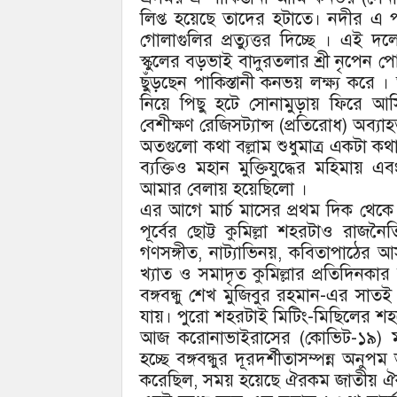
লিপ্ত হয়েছে তাদের হটাতে। নদীর এ পা
গোলাগুলির প্রত্যুত্তর দিচ্ছে । এই
স্কুলের বড়ভাই বাদুরতলার শ্রী নৃপেন 
ছুঁড়ছেন পাকিস্তানী কনভয় লক্ষ্য করে
নিয়ে পিছু হটে সোনামুড়ায় ফিরে আস
বেশীক্ষণ রেজিসট্যান্স (প্রতিরোধ) অব্
অতগুলো কথা বল্লাম শুধুমাত্র একটা ক
ব্যক্তিও মহান মুক্তিযুদ্ধের মহিমায়
আমার বেলায় হয়েছিলো ।
এর আগে মার্চ মাসের প্রথম দিক থেকে 
পূর্বের ছোট্ট কুমিল্লা শহরটাও রাজনৈ
গণসঙ্গীত, নাট্যাভিনয়, কবিতাপাঠের আ
খ্যাত ও সমাদৃত কুমিল্লার প্রতিদিনক
বঙ্গবন্ধু শেখ মুজিবুর রহমান-এর সাতই
যায়। পুরো শহরটাই মিটিং-মিছিলের শহর
আজ করোনাভাইরাসের (কোভিট-১৯) মতো
হচ্ছে বঙ্গবন্ধুর দূরদর্শীতাসম্পন্ন অন
করেছিল, সময় হয়েছে ঐরকম জাতীয় ঐ