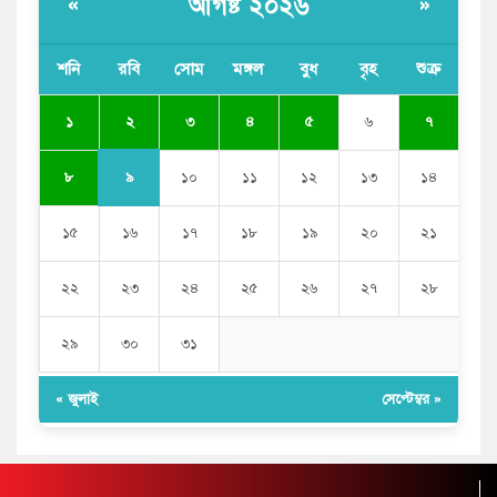
আগষ্ট ২০২৬
«
»
শনি
রবি
সোম
মঙ্গল
বুধ
বৃহ
শুক্র
২
১
৩
৪
৫
৬
৭
৯
৮
১০
১১
১২
১৩
১৪
১৫
১৬
১৭
১৮
১৯
২০
২১
২২
২৩
২৪
২৫
২৬
২৭
২৮
২৯
৩০
৩১
« জুলাই
সেপ্টেম্বর »