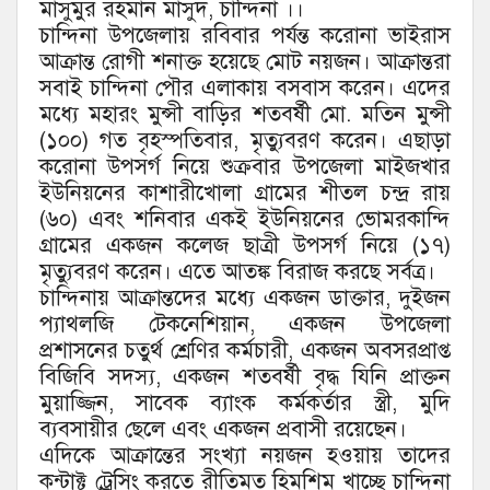
মাসুমুর রহমান মাসুদ, চান্দিনা ।।
চান্দিনা উপজেলায় রবিবার পর্যন্ত করোনা ভাইরাস
আক্রান্ত রোগী শনাক্ত হয়েছে মোট নয়জন। আক্রান্তরা
সবাই চান্দিনা পৌর এলাকায় বসবাস করেন। এদের
মধ্যে মহারং মুন্সী বাড়ির শতবর্ষী মো. মতিন মুন্সী
(১০০) গত বৃহস্পতিবার, মৃত্যুবরণ করেন। এছাড়া
করোনা উপসর্গ নিয়ে শুক্রবার উপজেলা মাইজখার
ইউনিয়নের কাশারীখোলা গ্রামের শীতল চন্দ্র রায়
(৬০) এবং শনিবার একই ইউনিয়নের ভোমরকান্দি
গ্রামের একজন কলেজ ছাত্রী উপসর্গ নিয়ে (১৭)
মৃত্যুবরণ করেন। এতে আতঙ্ক বিরাজ করছে সর্বত্র।
চান্দিনায় আক্রান্তদের মধ্যে একজন ডাক্তার, দুইজন
প্যাথলজি টেকনেশিয়ান, একজন উপজেলা
প্রশাসনের চতুর্থ শ্রেণির কর্মচারী, একজন অবসরপ্রাপ্ত
বিজিবি সদস্য, একজন শতবর্ষী বৃদ্ধ যিনি প্রাক্তন
মুয়াজ্জিন, সাবেক ব্যাংক কর্মকর্তার স্ত্রী, মুদি
ব্যবসায়ীর ছেলে এবং একজন প্রবাসী রয়েছেন।
এদিকে আক্রান্তের সংখ্যা নয়জন হওয়ায় তাদের
কন্টাক্ট ট্রেসিং করতে রীতিমত হিমশিম খাচ্ছে চান্দিনা