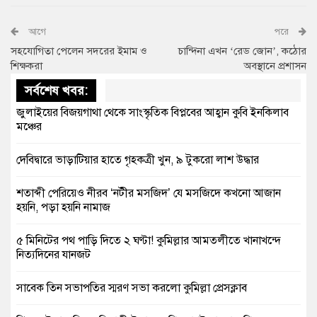
আগে
পরে
সহযোগিতা পেলেন সদরের ইমাম ও
চান্দিনা এখন ‘রেড জোন’, কঠোর
শিক্ষকরা
অবস্থানে প্রশাসন
সর্বশেষ খবর:
জুলাইয়ের বিজয়গাথা থেকে সাংস্কৃতিক বিপ্লবের আহ্বান কুবি ইনকিলাব
মঞ্চের
দেবিদ্বারে ভাড়াটিয়ার হাতে গৃহকত্রী খুন, ৯ টুকরো লাশ উদ্ধার
শতাব্দী পেরিয়েও নীরব ‘নটীর মসজিদ’ যে মসজিদে কখনো আজান
হয়নি, পড়া হয়নি নামাজ
৫ মিনিটের পথ পাড়ি দিতে ২ ঘণ্টা! কুমিল্লার আমতলীতে খানাখন্দে
নিত্যদিনের যানজট
সাবেক তিন সভাপতির স্মরণ সভা করলো কুমিল্লা প্রেসক্লাব