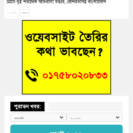
গ্রিসে দুই শতাধিক অভিবাসী উদ্ধার, বেশিরভাগই বাংলাদেশি
আগে
পরে
বুড়িচংয়ে নিখোঁজের ৩ দিন পর ফিশারির পুকুরে রিকশাচালকের মরদেহ
উদ্ধার
“স্পেশাল ট্রাইব্যুনালে জুলাই গণহত্যার বিচার করেন, জনগণ আপনাদের
ছাড়বে না-সাক্কু
ভাষা সৈনিক অজিত গুহ মহাবিদ্যালয়ে জুলাই গণঅভ্যুত্থান দিবসের
আলোচনা সভা ও পুরস্কার বিতরণ
‘হাসিনাকে ফেরাতে তৎপরতা’ কুবিতে ১১ শিক্ষককে ঘিরে ফ্যাক্ট-
ফাইন্ডিং কমিটি গঠন
পুরাতন খবর: