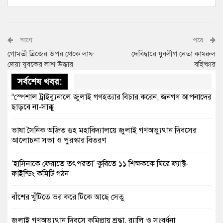
আগে
পরে
গোমতী ব্রিজের উপর থেকে লাফ
দেবিদ্বারে যুবলীগ নেতা কামরুল
দেয়া যুবকের লাশ উদ্ধার
বহিষ্কার
সর্বশেষ খবর:
“স্পেশাল ট্রাইব্যুনালে জুলাই গণহত্যার বিচার করেন, জনগণ আপনাদের
ছাড়বে না-সাক্কু
ভাষা সৈনিক অজিত গুহ মহাবিদ্যালয়ে জুলাই গণঅভ্যুত্থান দিবসের
আলোচনা সভা ও পুরস্কার বিতরণ
‘হাসিনাকে ফেরাতে তৎপরতা’ কুবিতে ১১ শিক্ষককে ঘিরে ফ্যাক্ট-
ফাইন্ডিং কমিটি গঠন
বাঁশের খুঁটিতে ভর করে টিকে আছে সেতু
জুলাই গণঅভ্যুত্থান দিবসে কুমিল্লায় শ্রদ্ধা, র‍্যালি ও সংবর্ধনা