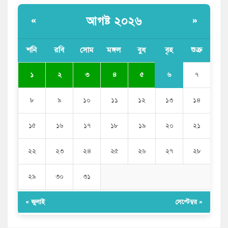
আগষ্ট ২০২৬
«
»
শনি
রবি
সোম
মঙ্গল
বুধ
বৃহ
শুক্র
৬
১
২
৩
৪
৫
৭
৮
৯
১০
১১
১২
১৩
১৪
১৫
১৬
১৭
১৮
১৯
২০
২১
২২
২৩
২৪
২৫
২৬
২৭
২৮
২৯
৩০
৩১
« জুলাই
সেপ্টেম্বর »