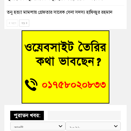
তনু হত্যা মামলায় গ্রেফতার সাবেক সেনা সদস্য হাফিজুর রহমান
হাইকোর্টের জামিনে মুক্ত
আগে
পরে
আহত শিক্ষার্থীদের দেখতে গিয়ে মেডিকেলের ক্যান্টিনে অবরুদ্ধ জবি
শিক্ষক
হোমনায় বিধবা নারীর জমি দখল ও জীবননাশের হুমকির অভিযোগ
বুড়িচংয়ে অতিথি পাখির আবাসস্থল সংরক্ষণে প্রশাসনের উদ্যোগ; ৯
সদস্যের কমিটি গঠন
বুড়িচংয়ে জুলাই গণঅভ্যুত্থান দিবস উদযাপন উপলক্ষে প্রস্তুতিমূলক
সভা অনুষ্ঠিত
পুরাতন খবর: