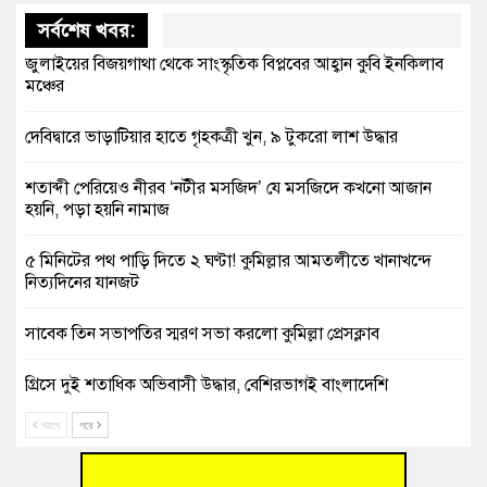
সর্বশেষ খবর:
জুলাইয়ের বিজয়গাথা থেকে সাংস্কৃতিক বিপ্লবের আহ্বান কুবি ইনকিলাব
মঞ্চের
দেবিদ্বারে ভাড়াটিয়ার হাতে গৃহকত্রী খুন, ৯ টুকরো লাশ উদ্ধার
শতাব্দী পেরিয়েও নীরব ‘নটীর মসজিদ’ যে মসজিদে কখনো আজান
হয়নি, পড়া হয়নি নামাজ
৫ মিনিটের পথ পাড়ি দিতে ২ ঘণ্টা! কুমিল্লার আমতলীতে খানাখন্দে
নিত্যদিনের যানজট
সাবেক তিন সভাপতির স্মরণ সভা করলো কুমিল্লা প্রেসক্লাব
গ্রিসে দুই শতাধিক অভিবাসী উদ্ধার, বেশিরভাগই বাংলাদেশি
আগে
পরে
বুড়িচংয়ে নিখোঁজের ৩ দিন পর ফিশারির পুকুরে রিকশাচালকের মরদেহ
উদ্ধার