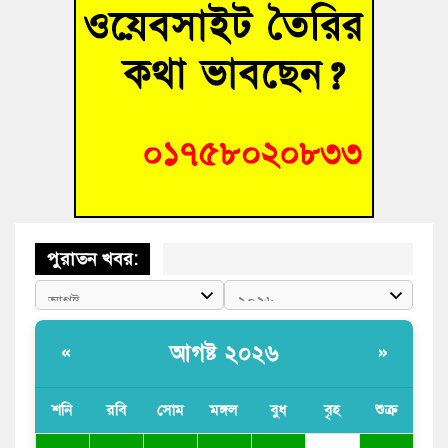
“স্পেশাল ট্রাইব্যুনালে জুলাই গণহত্যার বিচার করেন, জনগণ আপনাদের
ছাড়বে না-সাক্কু
ভাষা সৈনিক অজিত গুহ মহাবিদ্যালয়ে জুলাই গণঅভ্যুত্থান দিবসের
আলোচনা সভা ও পুরস্কার বিতরণ
‘হাসিনাকে ফেরাতে তৎপরতা’ কুবিতে ১১ শিক্ষককে ঘিরে ফ্যাক্ট-
ফাইন্ডিং কমিটি গঠন
পুরাতন খবর:
আগষ্ট ২০২৬
«
»
শনি
রবি
সোম
মঙ্গল
বুধ
বৃহ
শুক্র