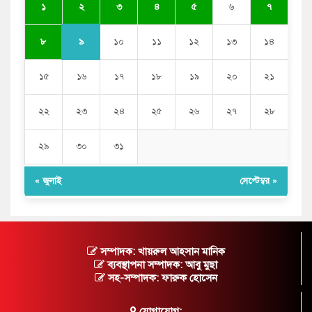
২
১
৩
৪
৫
৬
৭
৯
৮
১০
১১
১২
১৩
১৪
১৫
১৬
১৭
১৮
১৯
২০
২১
২২
২৩
২৪
২৫
২৬
২৭
২৮
২৯
৩০
৩১
« জুলাই
সেপ্টেম্বর »
সম্পাদক: খায়রুল আহসান মানিক
ব্যবস্থাপনা সম্পাদক: আবু মুছা
সহ-সম্পাদক: ফারুক হোসেন
যোগাযোগ: