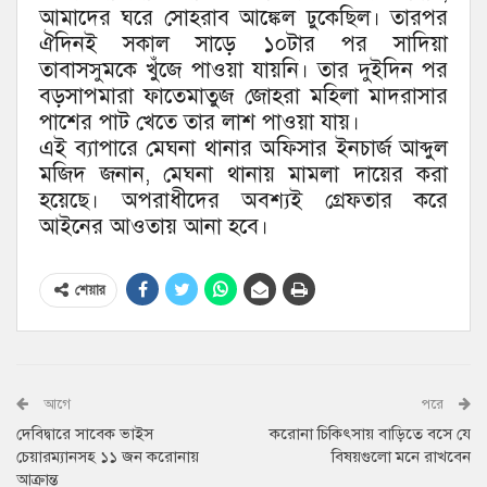
আমাদের ঘরে সোহরাব আঙ্কেল ঢুকেছিল। তারপর
ঐদিনই সকাল সাড়ে ১০টার পর সাদিয়া
তাবাসসুমকে খুঁজে পাওয়া যায়নি। তার দুইদিন পর
বড়সাপমারা ফাতেমাতুজ জোহরা মহিলা মাদরাসার
পাশের পাট খেতে তার লাশ পাওয়া যায়।
এই ব্যাপারে মেঘনা থানার অফিসার ইনচার্জ আব্দুল
মজিদ জনান, মেঘনা থানায় মামলা দায়ের করা
হয়েছে। অপরাধীদের অবশ্যই গ্রেফতার করে
আইনের আওতায় আনা হবে।
শেয়ার
আগে
পরে
দেবিদ্বারে সাবেক ভাইস
করোনা চিকিৎসায় বাড়িতে বসে যে
চেয়ারম্যানসহ ১১ জন করোনায়
বিষয়গুলো মনে রাখবেন
আক্রান্ত