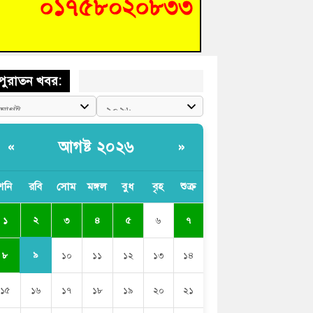
সের আলোচনা সভা ও পুরস্কার বিতরণ
িনাকে ফেরাতে তৎপরতা’ কুবিতে ১১ শিক্ষককে ঘিরে
ক্ট-ফাইন্ডিং কমিটি গঠন
পুরাতন খবর:
আগষ্ট ২০২৬
«
»
শনি
রবি
সোম
মঙ্গল
বুধ
বৃহ
শুক্র
২
১
৩
৪
৫
৬
৭
৯
৮
১০
১১
১২
১৩
১৪
১৫
১৬
১৭
১৮
১৯
২০
২১