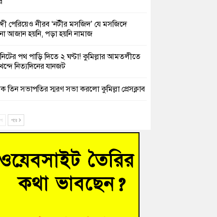
র
্দী পেরিয়েও নীরব ‘নটীর মসজিদ’ যে মসজিদে
 আজান হয়নি, পড়া হয়নি নামাজ
নিটের পথ পাড়ি দিতে ২ ঘণ্টা! কুমিল্লার আমতলীতে
খন্দে নিত্যদিনের যানজট
ক তিন সভাপতির স্মরণ সভা করলো কুমিল্লা প্রেসক্লাব
সে দুই শতাধিক অভিবাসী উদ্ধার, বেশিরভাগই
াদেশি
ে
পরে
চংয়ে নিখোঁজের ৩ দিন পর ফিশারির পুকুরে
শাচালকের মরদেহ উদ্ধার
েশাল ট্রাইব্যুনালে জুলাই গণহত্যার বিচার করেন,
ণ আপনাদের ছাড়বে না-সাক্কু
 সৈনিক অজিত গুহ মহাবিদ্যালয়ে জুলাই গণঅভ্যুত্থান