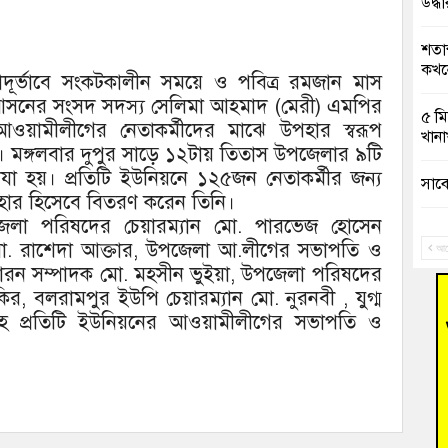
উদ্ধা
শতাব
কখনো
রাদূর্ভাবে সংকটকালীন সময়ে ও পবিত্র রমজান মাস
) আসনের সংসদ সদস্য সেলিমা আহমাদ (মেরী) এমপির
৫ মি
ের আওয়ামীলীগের নেতাকর্মীদের মাঝে উপহার স্বরূপ
খানা
। মঙ্গলবার দুপুর সাড়ে ১২টায় তিতাস উপজেলার ৯টি
েযা হয়। প্রতিটি ইউনিয়নে ১২৫জন নেতাকর্মীর জন্য
সাবে
উপহার হিসেবে বিতরণ করেন তিনি।
েলা পরিষদের চেয়ারম্যান মো. পারভেজ হোসেন
গ্রি
মোসা. রাশেদা আক্তার, উপজেলা আ.লীগের সভাপতি ও
বাংল
আগ
াধারন সম্পাদক মো. মহসীন ভুইয়া, উপজেলা পরিষদের
র, বলরামপুর ইউপি চেয়ারম্যান মো. নুরনবী , যুগ্ম
বুড়ি
রিক
নসহ প্রতিটি ইউনিয়নের আওয়ামীলীগের সভাপতি ও
“স্প
জনগ
ভাষা