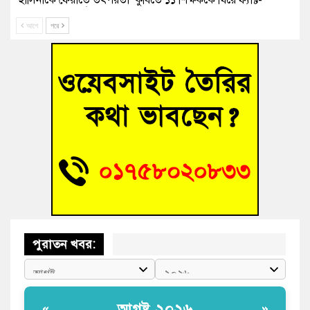
ফাইন্ডিং কমিটি গঠন
আগে
পরে
বাঁশের খুঁটিতে ভর করে টিকে আছে সেতু
জুলাই গণঅভ্যুত্থান দিবসে কুমিল্লায় শ্রদ্ধা, র‍্যালি ও সংবর্ধনা
তনু হত্যা মামলায় গ্রেফতার সাবেক সেনা সদস্য হাফিজুর রহমান
হাইকোর্টের জামিনে মুক্ত
আহত শিক্ষার্থীদের দেখতে গিয়ে মেডিকেলের ক্যান্টিনে অবরুদ্ধ জবি
শিক্ষক
পুরাতন খবর:
আগষ্ট ২০২৬
«
»