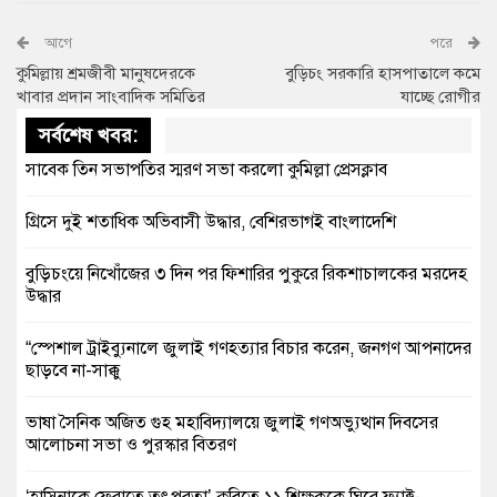
আগে
পরে
কুমিল্লায় শ্রমজীবী মানুষদেরকে
বুড়িচং সরকারি হাসপাতালে কমে
খাবার প্রদান সাংবাদিক সমিতির
যাচ্ছে রোগীর
সর্বশেষ খবর:
সাবেক তিন সভাপতির স্মরণ সভা করলো কুমিল্লা প্রেসক্লাব
গ্রিসে দুই শতাধিক অভিবাসী উদ্ধার, বেশিরভাগই বাংলাদেশি
বুড়িচংয়ে নিখোঁজের ৩ দিন পর ফিশারির পুকুরে রিকশাচালকের মরদেহ
উদ্ধার
“স্পেশাল ট্রাইব্যুনালে জুলাই গণহত্যার বিচার করেন, জনগণ আপনাদের
ছাড়বে না-সাক্কু
ভাষা সৈনিক অজিত গুহ মহাবিদ্যালয়ে জুলাই গণঅভ্যুত্থান দিবসের
আলোচনা সভা ও পুরস্কার বিতরণ
‘হাসিনাকে ফেরাতে তৎপরতা’ কুবিতে ১১ শিক্ষককে ঘিরে ফ্যাক্ট-