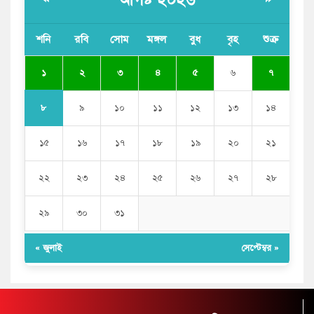
শনি
রবি
সোম
মঙ্গল
বুধ
বৃহ
শুক্র
১
২
৩
৪
৫
৬
৭
৮
৯
১০
১১
১২
১৩
১৪
১৫
১৬
১৭
১৮
১৯
২০
২১
২২
২৩
২৪
২৫
২৬
২৭
২৮
২৯
৩০
৩১
« জুলাই
সেপ্টেম্বর »