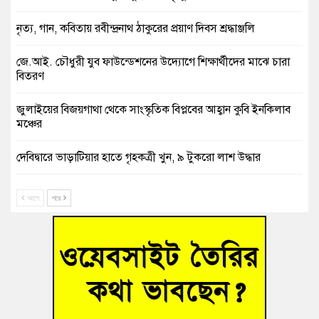
নৃত্য, গান, কবিতায় রবীন্দ্রনাথ ঠাকুরের প্রয়াণ দিবস শ্রদ্ধাঞ্জলি
জে.আই. চৌধুরী যুব ফাউন্ডেশনের উদ্যোগে শিক্ষার্থীদের মাঝে চারা
বিতরণ
জুলাইয়ের বিজয়গাথা থেকে সাংস্কৃতিক বিপ্লবের আহ্বান কুবি ইনকিলাব
মঞ্চের
দেবিদ্বারে ভাড়াটিয়ার হাতে গৃহকত্রী খুন, ৯ টুকরো লাশ উদ্ধার
শতাব্দী পেরিয়েও নীরব ‘নটীর মসজিদ’ যে মসজিদে কখনো আজান
আগে
পরে
হয়নি, পড়া হয়নি নামাজ
৫ মিনিটের পথ পাড়ি দিতে ২ ঘণ্টা! কুমিল্লার আমতলীতে খানাখন্দে
নিত্যদিনের যানজট
সাবেক তিন সভাপতির স্মরণ সভা করলো কুমিল্লা প্রেসক্লাব