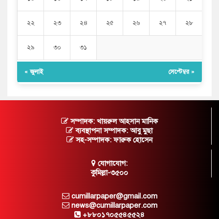
২২
২৩
২৪
২৫
২৬
২৭
২৮
২৯
৩০
৩১
« জুলাই
সেপ্টেম্বর »
সম্পাদক: খায়রুল আহসান মানিক
ব্যবস্থাপনা সম্পাদক: আবু মুছা
সহ-সম্পাদক: ফারুক হোসেন
যোগাযোগ:
কুমিল্লা-৩৫০০
cumillarpaper@gmail.com
news@cumillarpaper.com
+৮৮০১৭০৫৫৪৫৫২৪