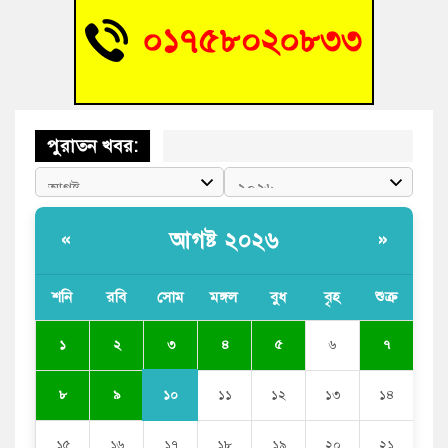
গ্রিসে দুই শতাধিক অভিবাসী উদ্ধার, বেশিরভাগই বাংলাদেশি
পুরাতন খবর:
আগষ্ট ২০২৬
«
»
শনি
রবি
সোম
মঙ্গল
বুধ
বৃহ
শুক্র
৩
১
২
৪
৫
৬
৭
১০
৮
৯
১১
১২
১৩
১৪
১৫
১৬
১৭
১৮
১৯
২০
২১