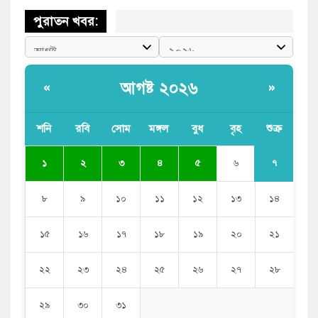
পুরাতন খবর:
আগষ্ট ২০২৬
«
»
শনি
রবি
সোম
মঙ্গল
বুধ
বৃহ
শুক্র
৭
১
২
৩
৪
৫
৬
৮
৯
১০
১১
১২
১৩
১৪
১৫
১৬
১৭
১৮
১৯
২০
২১
২২
২৩
২৪
২৫
২৬
২৭
২৮
২৯
৩০
৩১