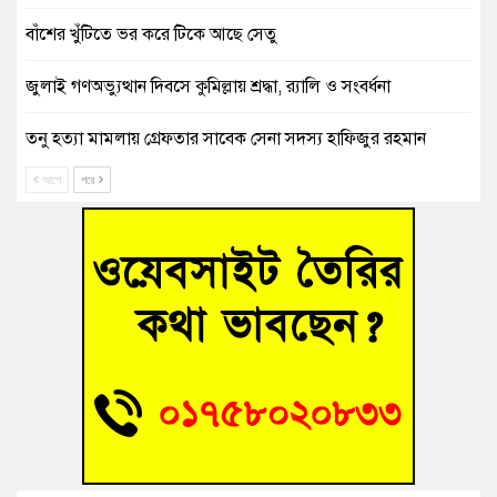
বাঁশের খুঁটিতে ভর করে টিকে আছে সেতু
জুলাই গণঅভ্যুত্থান দিবসে কুমিল্লায় শ্রদ্ধা, র‍্যালি ও সংবর্ধনা
তনু হত্যা মামলায় গ্রেফতার সাবেক সেনা সদস্য হাফিজুর রহমান
হাইকোর্টের জামিনে মুক্ত
আগে
পরে
আহত শিক্ষার্থীদের দেখতে গিয়ে মেডিকেলের ক্যান্টিনে অবরুদ্ধ জবি
শিক্ষক
হোমনায় বিধবা নারীর জমি দখল ও জীবননাশের হুমকির অভিযোগ
বুড়িচংয়ে অতিথি পাখির আবাসস্থল সংরক্ষণে প্রশাসনের উদ্যোগ; ৯
সদস্যের কমিটি গঠন
বুড়িচংয়ে জুলাই গণঅভ্যুত্থান দিবস উদযাপন উপলক্ষে প্রস্তুতিমূলক
সভা অনুষ্ঠিত