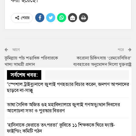
করা হয়েছে।
শেয়ার
আগে
পরে
কুমিল্লায় পাঁচ শতাধিক পরিবারকে
করোনা চিকিৎসায় ‘রেমডেসিভির’
খাদ্য সামগ্রী প্রদান
ব্যবহারের অনুমোদন দিলো যুক্তরাষ্ট্র
সর্বশেষ খবর:
“স্পেশাল ট্রাইব্যুনালে জুলাই গণহত্যার বিচার করেন, জনগণ আপনাদের
ছাড়বে না-সাক্কু
ভাষা সৈনিক অজিত গুহ মহাবিদ্যালয়ে জুলাই গণঅভ্যুত্থান দিবসের
আলোচনা সভা ও পুরস্কার বিতরণ
‘হাসিনাকে ফেরাতে তৎপরতা’ কুবিতে ১১ শিক্ষককে ঘিরে ফ্যাক্ট-
ফাইন্ডিং কমিটি গঠন