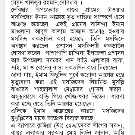
সৈয়দ খলিলুর রহমান,দেবিদ্বার।।
দেবিদ্বার উপজেলার বাগুর গ্রামের টাওয়ার
মসজিদের ইমাম আক্রান্ত মৃত ব্যক্তির সংস্পর্শে এসে
আক্রান্ত হয়েছেন। একই গ্রামের বাসিন্দা ইমাম
মাওলানা আবুল কালাম আজাদ আক্রান্ত হওয়ায়
মসজিদ লকডাউন করা হয়েছে। তিনি মসজিদে
অবস্থান করছেন। প্রশাসন মসজিদটি লকডাউন
ঘোষণা করেন। পাশাপাশি চান্দিনা উপজেলা প্রশাসন
তার উপজেলা সদরের খান বাড়ি এলাকার বাসা,
ভাই, মা ও বোনের বাসা লকডাউন করে দিয়েছেন।
জানা যায়, ইমাম কিছুদিন পূর্বে করোনা আক্রান্ত হয়ে
মৃত্যুবরণ করা এই মসজিদের নিয়মিত মুসল্লি
বাগুরের শাহজালাল মেম্বারের গোসল করান।
অসুস্থ্যকালে বাড়ি গিয়ে খোঁজ-খবর নিতেন। ধারণা
করা হচ্ছে এতে তিনি আক্রান্ত হয়েছেন।
এদিকে ইমাম আক্রান্তের কারণে মসজিদের
মুসুল্লিদের মাঝে আতংক বিরাজ করছে।
এ ব্যাপারে কুমিল্লা (উঃ) স্বেচ্ছাসেবক লীগের সদস্য,
বাগুর এলাকার সরকার মোঃ লিটন জানান, আমি