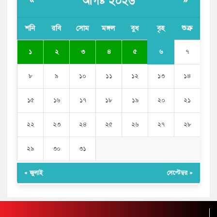
আগষ্ট ২০২৬
«
»
শনি
রবি
সোম
মঙ্গল
বুধ
বৃহ
শুক্র
৬
১
২
৩
৪
৫
৭
৮
৯
১০
১১
১২
১৩
১৪
১৫
১৬
১৭
১৮
১৯
২০
২১
২২
২৩
২৪
২৫
২৬
২৭
২৮
২৯
৩০
৩১
« জুলাই
সেপ্টেম্বর »