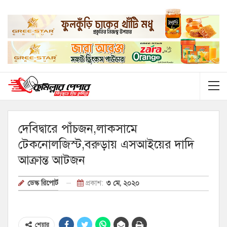
দেবিদ্বারে পাঁচজন,লাকসামে
টেকনোলজিস্ট,বরুড়ায় এসআইয়ের দাদি
আক্রান্ত আটজন
প্রকাশ:
৩ মে, ২০২০
ডেস্ক রিপোর্ট
শেয়ার