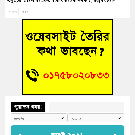
তনু হত্যা মামলায় গ্রেফতার সাবেক সেনা সদস্য হাফিজুর রহমান
হাইকোর্টের জামিনে মুক্ত
আগে
পরে
আহত শিক্ষার্থীদের দেখতে গিয়ে মেডিকেলের ক্যান্টিনে অবরুদ্ধ জবি
শিক্ষক
হোমনায় বিধবা নারীর জমি দখল ও জীবননাশের হুমকির অভিযোগ
বুড়িচংয়ে অতিথি পাখির আবাসস্থল সংরক্ষণে প্রশাসনের উদ্যোগ; ৯
সদস্যের কমিটি গঠন
বুড়িচংয়ে জুলাই গণঅভ্যুত্থান দিবস উদযাপন উপলক্ষে প্রস্তুতিমূলক
সভা অনুষ্ঠিত
পুরাতন খবর: