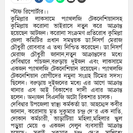
স্টাফ রিপোর্টার।।
কুমিল্লার লাকসামে প্যাথলজি টেকনেশিয়ানসহ
কুমিল্লায় করোনা ভাইরাসে নতুন করে আক্রান্ত
হয়েছেন আটজন। করোনা সংক্রমণ প্রতিরোধ কুমিল্লা
জেলা কমিটির প্রধান সমন্বয়ক ডা.নিসর্গ মেরাজ
চৌধুরী রোববার এ তথ্য নিশ্চিত করেছেন। ডা.নিসর্গ
মেরাজ চৌধুরী জানান,নতুন আক্রান্তদের মধ্যে
দেবিদ্বারে পাঁচজন,বরুড়ায় দুইজন এবং লাকসামে
একজন প্যাথলজি টেকনেশিয়ান রয়েছেন। প্যাথলজি
টেকনেশিয়ান রোগীদের নমুনা সংগ্রহ টিমের সদস্য
ছিলেন। বরুড়ায় দুইজনের মধ্যে এর আগে আক্রান্ত
থানার এস আই বিকাশের দাদী এবার আক্রান্ত
হলেন। অন্যজন সিএনজি অটো রিকশার চালক।
দেবিদ্বার উপজেলা স্বাস্থ্য কর্মকর্তা ডা. আহম্মেদ কবীর
জানান, করোনায় মৃত সুকুমার চন্দ্র দে’র এক নাতি,
দোকান কর্মচারী, ভাড়াটিয়া মহিলা,মহিলার স্কুল
পড়ুয়া মেয়ে ও একজন সেলুন ব্যবসায়ী আক্রান্ত
হয়েছে। সবাই সুকুমার চন্দ্র দে’র সান্নিধ্যে