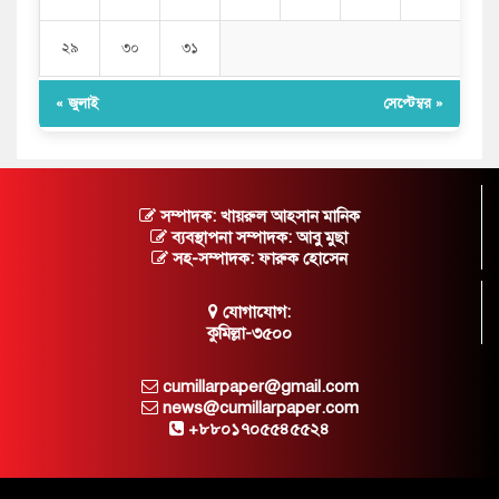
২৯
৩০
৩১
« জুলাই
সেপ্টেম্বর »
সম্পাদক: খায়রুল আহসান মানিক
ব্যবস্থাপনা সম্পাদক: আবু মুছা
সহ-সম্পাদক: ফারুক হোসেন
যোগাযোগ:
কুমিল্লা-৩৫০০
cumillarpaper@gmail.com
news@cumillarpaper.com
+৮৮০১৭০৫৫৪৫৫২৪