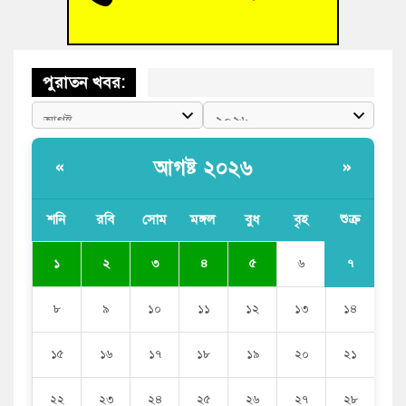
সভা অনুষ্ঠিত
পুরাতন খবর:
আগষ্ট ২০২৬
«
»
শনি
রবি
সোম
মঙ্গল
বুধ
বৃহ
শুক্র
৭
১
২
৩
৪
৫
৬
৮
৯
১০
১১
১২
১৩
১৪
১৫
১৬
১৭
১৮
১৯
২০
২১
২২
২৩
২৪
২৫
২৬
২৭
২৮