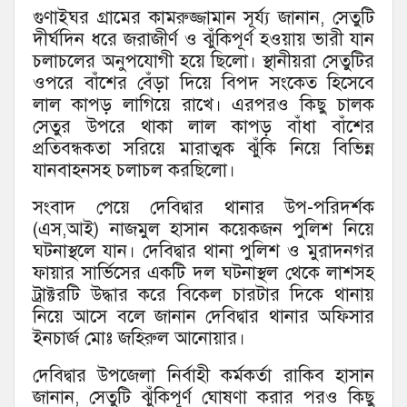
গুণাইঘর গ্রামের কামরুজ্জামান সূর্য্য জানান, সেতুটি
দীর্ঘদিন ধরে জরাজীর্ণ ও ঝুঁকিপূর্ণ হওয়ায় ভারী যান
চলাচলের অনুপযোগী হয়ে ছিলো। স্থানীয়রা সেতুটির
ওপরে বাঁশের বেঁড়া দিয়ে বিপদ সংকেত হিসেবে
লাল কাপড় লাগিয়ে রাখে। এরপরও কিছু চালক
সেতুর উপরে থাকা লাল কাপড় বাঁধা বাঁশের
প্রতিবন্ধকতা সরিয়ে মারাত্মক ঝুঁকি নিয়ে বিভিন্ন
যানবাহনসহ চলাচল করছিলো।
সংবাদ পেয়ে দেবিদ্বার থানার উপ-পরিদর্শক
(এস,আই) নাজমুল হাসান কয়েকজন পুলিশ নিয়ে
ঘটনাস্থলে যান। দেবিদ্বার থানা পুলিশ ও মুরাদনগর
ফায়ার সার্ভিসের একটি দল ঘটনাস্থল থেকে লাশসহ
ট্রাক্টরটি উদ্ধার করে বিকেল চারটার দিকে থানায়
নিয়ে আসে বলে জানান দেবিদ্বার থানার অফিসার
ইনচার্জ মোঃ জহিরুল আনোয়ার।
দেবিদ্বার উপজেলা নির্বাহী কর্মকর্তা রাকিব হাসান
জানান, সেতুটি ঝুঁকিপূর্ণ ঘোষণা করার পরও কিছু