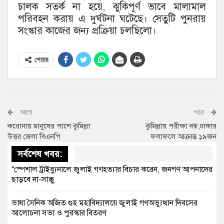
চালক সতর্ক না হয়ে, ঝুকিপূর্ণ ভাবে মালামাল
পরিবহন করায় এ দুর্ঘটনা ঘটেছে। সেতুটি পুনরায়
সংস্কার কাজের জন্য প্রক্রিয়া চলছিলো।
শেয়ার
আগে
পরে
করোনায় মানুষের পাশে কুমিল্লা
কুমিল্লায় পরীক্ষা বন্ধ,ঢাকার
উত্তর জেলা বিএনপি
ফলাফলে আক্রান্ত ১৯জন
সর্বশেষ খবর:
“স্পেশাল ট্রাইব্যুনালে জুলাই গণহত্যার বিচার করেন, জনগণ আপনাদের
ছাড়বে না-সাক্কু
ভাষা সৈনিক অজিত গুহ মহাবিদ্যালয়ে জুলাই গণঅভ্যুত্থান দিবসের
আলোচনা সভা ও পুরস্কার বিতরণ