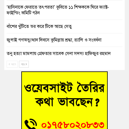
‘হাসিনাকে ফেরাতে তৎপরতা’ কুবিতে ১১ শিক্ষককে ঘিরে ফ্যাক্ট-
ফাইন্ডিং কমিটি গঠন
বাঁশের খুঁটিতে ভর করে টিকে আছে সেতু
জুলাই গণঅভ্যুত্থান দিবসে কুমিল্লায় শ্রদ্ধা, র‍্যালি ও সংবর্ধনা
তনু হত্যা মামলায় গ্রেফতার সাবেক সেনা সদস্য হাফিজুর রহমান
হাইকোর্টের জামিনে মুক্ত
আগে
পরে
আহত শিক্ষার্থীদের দেখতে গিয়ে মেডিকেলের ক্যান্টিনে অবরুদ্ধ জবি
শিক্ষক
হোমনায় বিধবা নারীর জমি দখল ও জীবননাশের হুমকির অভিযোগ
বুড়িচংয়ে অতিথি পাখির আবাসস্থল সংরক্ষণে প্রশাসনের উদ্যোগ; ৯
সদস্যের কমিটি গঠন
বুড়িচংয়ে জুলাই গণঅভ্যুত্থান দিবস উদযাপন উপলক্ষে প্রস্তুতিমূলক