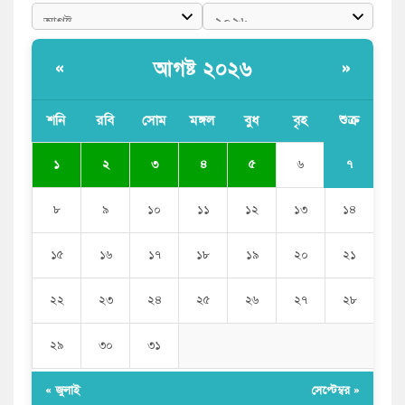
আগষ্ট ২০২৬
«
»
শনি
রবি
সোম
মঙ্গল
বুধ
বৃহ
শুক্র
৭
১
২
৩
৪
৫
৬
৮
৯
১০
১১
১২
১৩
১৪
১৫
১৬
১৭
১৮
১৯
২০
২১
২২
২৩
২৪
২৫
২৬
২৭
২৮
২৯
৩০
৩১
« জুলাই
সেপ্টেম্বর »