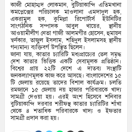
কাজী মোহাম্মদ লোকমান, বুটিয়াকান্দি এতিমখানা
কমপ্লেক্সের পরিচালক মাওলানা এমদাদুল হক,
একরামুল হক, কুমিল্লা রিপোর্টার্স ইউনিটির
সাংগঠনিক সম্পাদক আবুল খায়ের, স্থানীয়
আওয়ামীলীগ নেতা গাজী আলমগীর হোসেন, হুমায়ন
স্বর্নকার, তাজুল ইসলাম, শহিদুল ইসলামসহ স্থানীয়
গন্যমান্য ব্যক্তিবর্গ উপস্থিত ছিলেন।
জানা যায়, কাতার চ্যারিটি মধ্যপ্রাচ্যের তেল সমৃদ্ধ
দেশ কাতার ভিত্তিক একটি সেবামূলক প্রতিষ্ঠান।
বিশ্বের প্রায় ২২টি দেশে এ দাতব্য সংস্থাটি
জনকল্যাণমূলক কাজ করে আসছে। বাংলাদেশের ১৫
টি জেলায় রয়েছে তাদের বিশাল কার্যক্রম। চলতি
রমজানে ১৫ জেলায় নয় হাজার পরিবারকে খাদ্য
সামগ্রী দেওয়া হয়। এরই অংশ হিসেবে শনিবার
বুটিয়াকান্দি দরবার শরীফস্থ কাতার চ্যারিটির শাঁখা
থেকে ৪ শতাধিক পরিবারকে খাদ্য ও ইফতার
সামগ্রী প্রদান করা হয়।