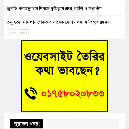
জুলাই গণঅভ্যুত্থান দিবসে কুমিল্লায় শ্রদ্ধা, র‍্যালি ও সংবর্ধনা
তনু হত্যা মামলায় গ্রেফতার সাবেক সেনা সদস্য হাফিজুর রহমান
হাইকোর্টের জামিনে মুক্ত
আগে
পরে
আহত শিক্ষার্থীদের দেখতে গিয়ে মেডিকেলের ক্যান্টিনে অবরুদ্ধ জবি
শিক্ষক
হোমনায় বিধবা নারীর জমি দখল ও জীবননাশের হুমকির অভিযোগ
বুড়িচংয়ে অতিথি পাখির আবাসস্থল সংরক্ষণে প্রশাসনের উদ্যোগ; ৯
সদস্যের কমিটি গঠন
বুড়িচংয়ে জুলাই গণঅভ্যুত্থান দিবস উদযাপন উপলক্ষে প্রস্তুতিমূলক
সভা অনুষ্ঠিত
পুরাতন খবর: