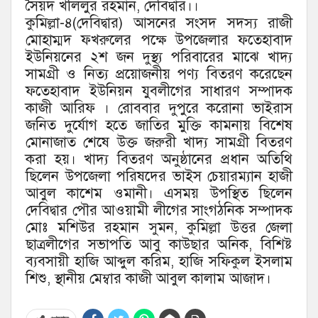
সৈয়দ খলিলুর রহমান, দেবিদ্বার।।
কুমিল্লা-৪(দেবিদ্বার) আসনের সংসদ সদস্য রাজী
মোহাম্মদ ফখরুলের পক্ষে উপজেলার ফতেহাবাদ
ইউনিয়নের ২শ জন দুস্থ্য পরিবারের মাঝে খাদ্য
সামগ্রী ও নিত্য প্রয়োজনীয় পণ্য বিতরণ করেছেন
ফতেহাবাদ ইউনিয়ন যুবলীগের সাধারণ সম্পাদক
কাজী আরিফ । রোববার দুপুরে করোনা ভাইরাস
জনিত দুর্যোগ হতে জাতির মুক্তি কামনায় বিশেষ
মোনাজাত শেষে উক্ত জরুরী খাদ্য সামগ্রী বিতরণ
করা হয়। খাদ্য বিতরণ অনুষ্ঠানের প্রধান অতিথি
ছিলেন উপজেলা পরিষদের ভাইস চেয়ারম্যান হাজী
আবুল কাশেম ওমানী। এসময় উপস্থিত ছিলেন
দেবিদ্বার পৌর আওয়ামী লীগের সাংগঠনিক সম্পাদক
মোঃ মশিউর রহমান সুমন, কুমিল্লা উত্তর জেলা
ছাত্রলীগের সভাপতি আবু কাউছার অনিক, বিশিষ্ট
ব্যবসায়ী হাজি আব্দুল করিম, হাজি সফিকুল ইসলাম
শিশু, স্থানীয় মেম্বার কাজী আবুল কালাম আজাদ।