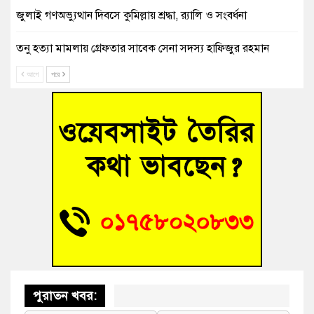
জুলাই গণঅভ্যুত্থান দিবসে কুমিল্লায় শ্রদ্ধা, র‍্যালি ও সংবর্ধনা
তনু হত্যা মামলায় গ্রেফতার সাবেক সেনা সদস্য হাফিজুর রহমান
হাইকোর্টের জামিনে মুক্ত
আগে
পরে
আহত শিক্ষার্থীদের দেখতে গিয়ে মেডিকেলের ক্যান্টিনে অবরুদ্ধ জবি
শিক্ষক
হোমনায় বিধবা নারীর জমি দখল ও জীবননাশের হুমকির অভিযোগ
বুড়িচংয়ে অতিথি পাখির আবাসস্থল সংরক্ষণে প্রশাসনের উদ্যোগ; ৯
সদস্যের কমিটি গঠন
বুড়িচংয়ে জুলাই গণঅভ্যুত্থান দিবস উদযাপন উপলক্ষে প্রস্তুতিমূলক
সভা অনুষ্ঠিত
পুরাতন খবর: