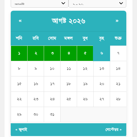
আগষ্ট ২০২৬
«
»
শনি
রবি
সোম
মঙ্গল
বুধ
বৃহ
শুক্র
৬
১
২
৩
৪
৫
৭
৮
৯
১০
১১
১২
১৩
১৪
১৫
১৬
১৭
১৮
১৯
২০
২১
২২
২৩
২৪
২৫
২৬
২৭
২৮
২৯
৩০
৩১
« জুলাই
সেপ্টেম্বর »