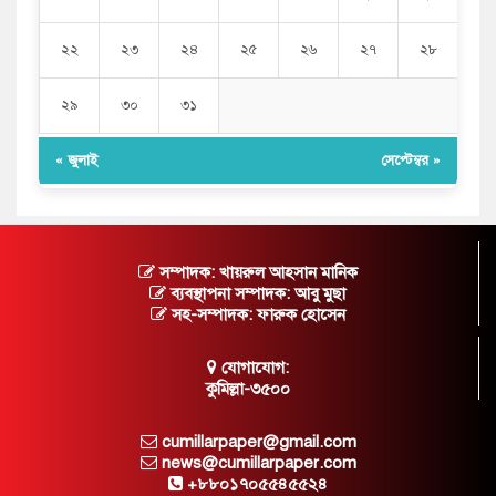
২২
২৩
২৪
২৫
২৬
২৭
২৮
২৯
৩০
৩১
« জুলাই
সেপ্টেম্বর »
সম্পাদক: খায়রুল আহসান মানিক
ব্যবস্থাপনা সম্পাদক: আবু মুছা
সহ-সম্পাদক: ফারুক হোসেন
যোগাযোগ:
কুমিল্লা-৩৫০০
cumillarpaper@gmail.com
news@cumillarpaper.com
+৮৮০১৭০৫৫৪৫৫২৪