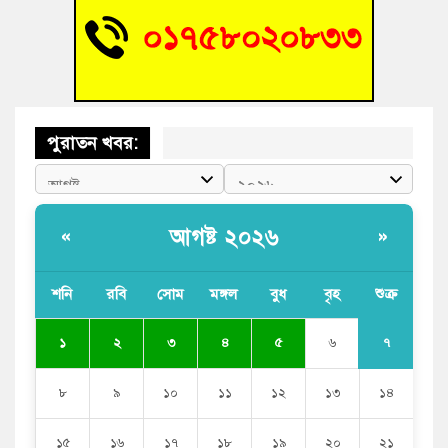
বুড়িচংয়ে জুলাই গণঅভ্যুত্থান দিবস উদযাপন উপলক্ষে প্রস্তুতিমূলক
সভা অনুষ্ঠিত
পুরাতন খবর:
আগষ্ট ২০২৬
«
»
শনি
রবি
সোম
মঙ্গল
বুধ
বৃহ
শুক্র
৭
১
২
৩
৪
৫
৬
৮
৯
১০
১১
১২
১৩
১৪
১৫
১৬
১৭
১৮
১৯
২০
২১