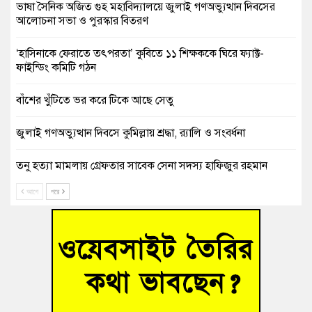
ভাষা সৈনিক অজিত গুহ মহাবিদ্যালয়ে জুলাই গণঅভ্যুত্থান দিবসের
আলোচনা সভা ও পুরস্কার বিতরণ
‘হাসিনাকে ফেরাতে তৎপরতা’ কুবিতে ১১ শিক্ষককে ঘিরে ফ্যাক্ট-
ফাইন্ডিং কমিটি গঠন
বাঁশের খুঁটিতে ভর করে টিকে আছে সেতু
জুলাই গণঅভ্যুত্থান দিবসে কুমিল্লায় শ্রদ্ধা, র‍্যালি ও সংবর্ধনা
তনু হত্যা মামলায় গ্রেফতার সাবেক সেনা সদস্য হাফিজুর রহমান
হাইকোর্টের জামিনে মুক্ত
আগে
পরে
আহত শিক্ষার্থীদের দেখতে গিয়ে মেডিকেলের ক্যান্টিনে অবরুদ্ধ জবি
শিক্ষক
হোমনায় বিধবা নারীর জমি দখল ও জীবননাশের হুমকির অভিযোগ
বুড়িচংয়ে অতিথি পাখির আবাসস্থল সংরক্ষণে প্রশাসনের উদ্যোগ; ৯
সদস্যের কমিটি গঠন