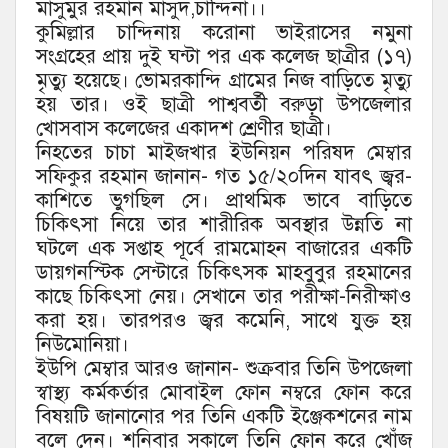
মাসুমুর রহমান মাসুদ,চান্দিনা।।
কুমিল্লার চান্দিনায় করোনা ভাইরাসের নমুনা
সংগ্রহের প্রায় দুই ঘন্টা পর এক কলেজ ছাত্রীর (১৭)
মৃত্যু হয়েছে। ভোমরকান্দি গ্রামের নিজ বাড়িতে মৃত্যু
হয় তার। ওই ছাত্রী পাশ্ববর্তী বরুড়া উপজেলার
খোসবাস কলেজের একাদশ শ্রেণীর ছাত্রী।
নিহতের চাচা মাইজখার ইউনিয়ন পরিষদ মেম্বার
সফিকুর রহমান জানান- গত ১৫/২০দিন যাবৎ জ্বর-
কাশিতে ভুগছিল সে। প্রাথমিক ভাবে বাড়িতে
চিকিৎসা নিয়ে তার শারীরিক অবস্থার উন্নতি না
ঘটলে এক সপ্তাহ পূর্বে রামমোহন বাজারের একটি
ডায়গনস্টিক সেন্টারে চিকিৎসক মাহবুবুর রহমানের
কাছে চিকিৎসা নেয়। সেখানে তার পরীক্ষা-নিরীক্ষাও
করা হয়। তারপরও জ্বর কমেনি, সাথে যুক্ত হয়
নিউমোনিয়া।
ইউপি মেম্বার আরও জানান- শুক্রবার তিনি উপজেলা
স্বাস্থ্য কর্মকর্তার মোবাইল ফোন নম্বরে ফোন করে
বিষয়টি জানানোর পর তিনি একটি ইঞ্জেকশনের নাম
বলে দেন। শনিবার সকালে তিনি ফোন করে খোঁজ