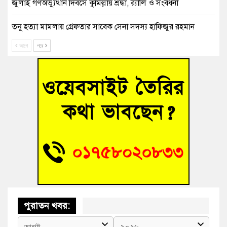
জুলাই গণঅভ্যুত্থান দিবসে কুমিল্লায় শ্রদ্ধা, র‍্যালি ও সংবর্ধনা
তনু হত্যা মামলায় গ্রেফতার সাবেক সেনা সদস্য হাফিজুর রহমান
হাইকোর্টের জামিনে মুক্ত
আগে
পরে
আহত শিক্ষার্থীদের দেখতে গিয়ে মেডিকেলের ক্যান্টিনে অবরুদ্ধ জবি
শিক্ষক
হোমনায় বিধবা নারীর জমি দখল ও জীবননাশের হুমকির অভিযোগ
বুড়িচংয়ে অতিথি পাখির আবাসস্থল সংরক্ষণে প্রশাসনের উদ্যোগ; ৯
সদস্যের কমিটি গঠন
বুড়িচংয়ে জুলাই গণঅভ্যুত্থান দিবস উদযাপন উপলক্ষে প্রস্তুতিমূলক
সভা অনুষ্ঠিত
পুরাতন খবর: