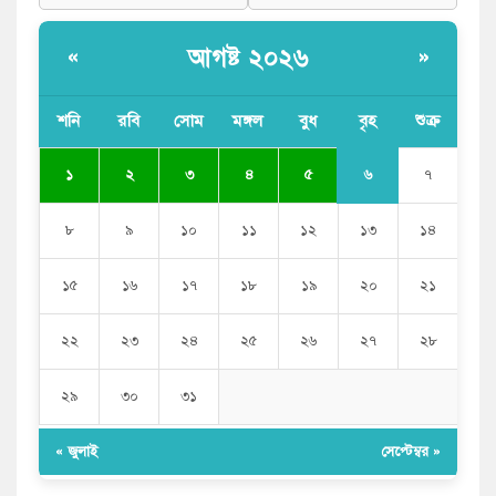
আগষ্ট ২০২৬
«
»
শনি
রবি
সোম
মঙ্গল
বুধ
বৃহ
শুক্র
৬
১
২
৩
৪
৫
৭
৮
৯
১০
১১
১২
১৩
১৪
১৫
১৬
১৭
১৮
১৯
২০
২১
২২
২৩
২৪
২৫
২৬
২৭
২৮
২৯
৩০
৩১
« জুলাই
সেপ্টেম্বর »