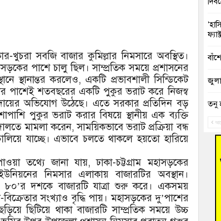
দিব
‘হাস
ফ্যা
-খুচরা সবজি বাজার কুমিল্লার নিমসারে অবস্থিত।
বাঁশ
মহাসড়কের পাশে চালু ছিল। সাম্প্রতিক সময়ে প্রশাসনের
্থানে স্থানান্তর করলেও, একটি প্রভাবশালী সিন্ডিকেট
জুলাই
টির পাশেই শতবছরের একটি পুকুর ভরাট করে নিজস্ব
 আদায়ের অভিযোগ উঠেছে। এতে সরকার প্রতিদিন বড়
তনু 
শাপাশি পুকুর ভরাট করার বিষয়ে স্থানীয় এক ব্যক্তি
রহমা
আগ
তে মামলা করেন, সাময়িকভাবে ভরাট প্রক্রিয়া বন্ধ
আহত 
চালিয়ে যাচ্ছে। এভাবে চলতে থাকলে হয়তো হারিয়ে
অবরু
ে পাওয়া তথ্যে জানা যায়, ঢাকা-চট্টগ্রাম মহাসড়কের
হোম
 ইউনিয়নের নিমসার এলাকায় বাজারটির অবস্থান।
অভি
 ৮০’র দশকে বাজারটি যাত্রা শুরু করে। একসময়
-বিক্রেতার সংখ্যাও বৃদ্ধি পায়। মহাসড়কের দু’পাশের
বুড়ি
ড়িয়ে ছিটিয়ে থাকা বাজারটি সাম্প্রতিক সময়ে উচ্চ
উদ্য