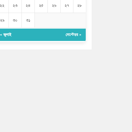
২২
২৩
২৪
২৫
২৬
২৭
২৮
২৯
৩০
৩১
« জুলাই
সেপ্টেম্বর »