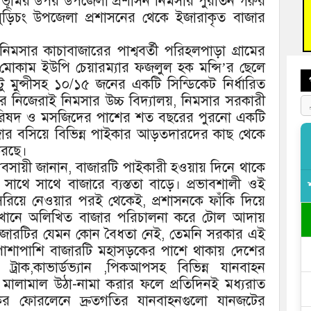
 ভূমির উপর উপজেলা প্রশাসন নিমসার পুরাতন গরুর
। বুড়িচং উপজেলা প্রশাসনের থেকে ইজারাকৃত বাজার
বুড়ি
প্রস্
 নিমসার কাচাবাজারের পাশ্ববর্তী পরিহলপাড়া গ্রামের
ানীয় মোকাম ইউপি চেয়ারম্যার ফজলুল হক মন্সি’র ছেলে
্টু মুন্সীসহ ১০/১৫ জনের একটি সিন্ডিকেট নির্ধারিত
পরে নিজেরাই নিমসার উচ্চ বিদ্যালয়, নিমসার সরকারী
 পরিষদ ও মসজিদের পাশের শত বছরের পুরনো একটি
জার বসিয়ে বিভিন্ন পাইকার আড়তদারদের কাছ থেকে
করছে।
 ব্যবসায়ী জানান, বাজারটি পাইকারী হওয়ায় দিনে থাকে
ার সাথে সাথে বাজারে ব্যস্ততা বাড়ে। প্রভাবশালী ওই
রিয়ে নেওয়ার পরই থেকেই, প্রশাসনকে ফাঁকি দিয়ে
সেখানে অলিখিত বাজার পরিচালনা করে টোল আদায়
 বাজারটির যেমন কোন বৈধতা নেই, তেমনি সরকার এই
 পাশাপাশি বাজারটি মহাসড়কের পাশে থাকায় দেশের
 ট্রাক,কাভার্ডভ্যান ,পিকআপসহ বিভিন্ন যানবাহন
মালামাল উঠা-নামা করার ফলে প্রতিদিনই মধ্যরাত
ের ফোরলেনে দ্রুতগতির যানবাহনগুলো যানজটের