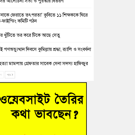
সের আলোচনা সভা ও পুরস্কার বিতরণ
িনাকে ফেরাতে তৎপরতা’ কুবিতে ১১ শিক্ষককে ঘিরে
ক্ট-ফাইন্ডিং কমিটি গঠন
ের খুঁটিতে ভর করে টিকে আছে সেতু
 গণঅভ্যুত্থান দিবসে কুমিল্লায় শ্রদ্ধা, র‍্যালি ও সংবর্ধনা
হত্যা মামলায় গ্রেফতার সাবেক সেনা সদস্য হাফিজুর
ন হাইকোর্টের জামিনে মুক্ত
ে
পরে
শিক্ষার্থীদের দেখতে গিয়ে মেডিকেলের ক্যান্টিনে
দ্ধ জবি শিক্ষক
নায় বিধবা নারীর জমি দখল ও জীবননাশের হুমকির
যোগ
চংয়ে অতিথি পাখির আবাসস্থল সংরক্ষণে প্রশাসনের
োগ; ৯ সদস্যের কমিটি গঠন