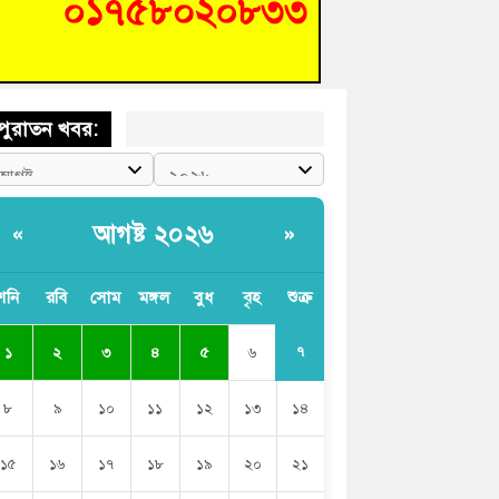
চংয়ে জুলাই গণঅভ্যুত্থান দিবস উদযাপন উপলক্ষে
তুতিমূলক সভা অনুষ্ঠিত
পুরাতন খবর:
আগষ্ট ২০২৬
«
»
শনি
রবি
সোম
মঙ্গল
বুধ
বৃহ
শুক্র
৭
১
২
৩
৪
৫
৬
৮
৯
১০
১১
১২
১৩
১৪
১৫
১৬
১৭
১৮
১৯
২০
২১