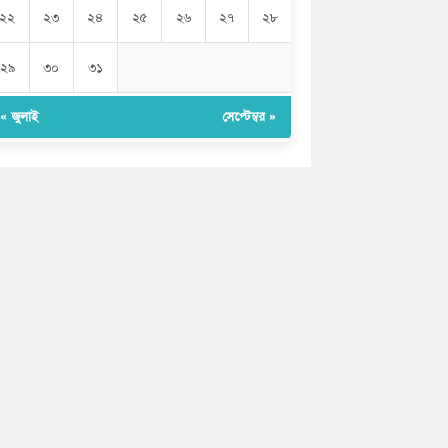
২২
২৩
২৪
২৫
২৬
২৭
২৮
২৯
৩০
৩১
« জুলাই
সেপ্টেম্বর »