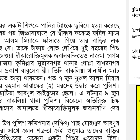
বুড়ি
রিক
ের একটি শিশুকে পানির ট্যাংকে ডুবিয়ে হত্যা করেছে
“স্প
রের পর জিজ্ঞাসাবাদে সে স্বীকার করেছে ফরিদ নামে
জনগ
রুল আলম মিয়াকে ফাঁসাতে গিয়ে তার বাড়ির এক
ছে সে। তাকে টাকার লোভ দেখিয়ে দুই বছরের শিশু
ভাষা
ওয়া স্বীকারোক্তিমূলক জবানবন্দিতেও নাজমা বেগম
দিব
র নাজমা কুমিল্লার মুরাদনগর থানার থোল্লা বাখরনগর
্রকাশ বাবুলের স্ত্রী। তিনি বাকলিয়া থানাধীন ম্যাচ
‘হাস
াড়িতে ভাড়া থাকতেন। গত ৭ জুন নুরুল আলম মিয়ার
ফ্যা
আগ
ুর রহমান আরাফের (২) মরদেহ উদ্ধার করে পুলিশ।
াটিয়া আবদুল কাইয়ুমের ছেলে। এ ঘটনায় ৯ জুন
বাঁশ
করে বাকলিয়া থানা পুলিশ। বিকেলে অতিরিক্ত চিফ
ন মুরাদের আদালতে স্বীকারোক্তিমূলক জবানবন্দি দেয়
জুলাই
ক্ত উপ পুলিশ কমিশনার (দক্ষিণ) শাহ মোহম্মদ আবদুর
তনু 
রহমা
সাথে কোন শত্রুতা নেই, শুধুমাত্র তাদের বাড়ির
বিল্ডিংয়ের যেকোন একটা শিশুর প্রয়োজন ছিল।