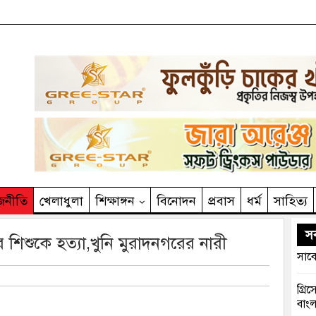
জনীতি
খেলাধুলা
শিক্ষাঙ্গন
বিনোদন
প্রবাস
ধর্ম
সাহিত‌্য
সর
 শিশুকে হত্যা,খুনি মুরাদনগরের নারী
সাবে
গ্রি
বাংল