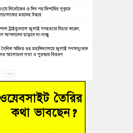
চংয়ে নিখোঁজের ৩ দিন পর ফিশারির পুকুরে
শাচালকের মরদেহ উদ্ধার
েশাল ট্রাইব্যুনালে জুলাই গণহত্যার বিচার করেন,
ণ আপনাদের ছাড়বে না-সাক্কু
 সৈনিক অজিত গুহ মহাবিদ্যালয়ে জুলাই গণঅভ্যুত্থান
সের আলোচনা সভা ও পুরস্কার বিতরণ
িনাকে ফেরাতে তৎপরতা’ কুবিতে ১১ শিক্ষককে ঘিরে
ক্ট-ফাইন্ডিং কমিটি গঠন
ে
পরে
ের খুঁটিতে ভর করে টিকে আছে সেতু
 গণঅভ্যুত্থান দিবসে কুমিল্লায় শ্রদ্ধা, র‍্যালি ও সংবর্ধনা
হত্যা মামলায় গ্রেফতার সাবেক সেনা সদস্য হাফিজুর
ন হাইকোর্টের জামিনে মুক্ত