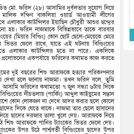
চিত মো. ফরিদ (২৮) আসামির দুর্বলতার সুযোগ নিয়ে
 মালিক দক্ষিণ বাকলিয়া ওয়ার্ড আওয়ামী লীগের
থে এলাকার কাউন্সিলর ইয়াছিন চৌধুরী আশুর দ্বন্দ্বের
ানো হয়। ফরিদ নাজমাকে বিভিন্নভাবে তাকে বারবার
ডিংয়ের (মিয়ার বিল্ডিং) কোন ছোট ছেলে-মেয়েকে মেরে
ের ভিতর ফেলে রাখে, যাতে এই ঘটনায় বিল্ডিংয়ের
াতে এলাকার কাউন্সিলর হতে না পারে। একদিকে
র প্রলোভনের একপর্যায়ে ফরিদের কথামত কাজ করতে
য়ুমের দুই বছরের শিশু আরাফকে হত্যার পরিকল্পনার
ায় দেখা হলে জানায় নাজমা। তখন ফরিদ বলে, তুমি
 আসামি ফরিদের কথামতো ৭ জুন সন্ধ্যা ৬টার দিকে
্ডিংয়ের নীচতলায় (পার্কিং) আব্দুল কাইয়ুমের সন্তান
শপাশে কোন লোকজন না দেখে আদর করার ছলে কোলে
ছাদের দিকে যেতে থাকে। নাজমা তার ছেলে হাসানের
ি দিয়ে ছাদের দরজার তালা খুলে দেয়। আরাফকে নিয়ে
ঠে শিশু আরাফকে পানির ট্যাংকের ভিতর ফেলে দেয়।
কের উপর উঠে পার্শ্ববর্তী বিল্ডিংয়ের ছাদের উপর