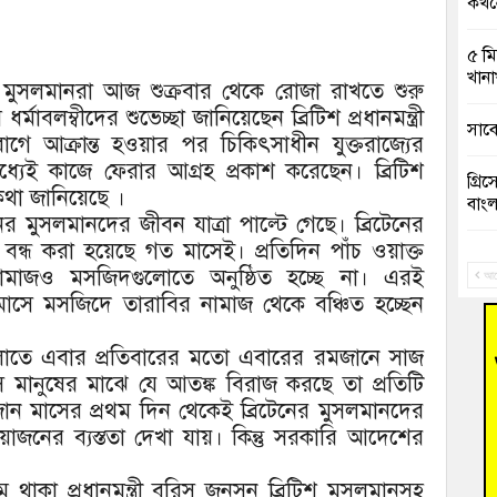
কখনো
৫ মি
খানা
নের মুসলমানরা আজ শুক্রবার থেকে রোজা রাখতে শুরু
াবলম্বীদের শুভেচ্ছা জানিয়েছেন ব্রিটিশ প্রধানমন্ত্রী
সাবে
আক্রান্ত হওয়ার পর চিকিৎসাধীন যুক্তরাজ্যের
ধ্যেই কাজে ফেরার আগ্রহ প্রকাশ করেছেন। ব্রিটিশ
গ্রি
কথা জানিয়েছে ।
বাংল
নের মুসলমানদের জীবন যাত্রা পাল্টে গেছে। ব্রিটেনের
বন্ধ করা হয়েছে গত মাসেই। প্রতিদিন পাঁচ ওয়াক্ত
বুড়ি
নামাজও মসজিদগুলোতে অনুষ্ঠিত হচ্ছে না। এরই
রিক
আগ
াসে মসজিদে তারাবির নামাজ থেকে বঞ্চিত হচ্ছেন
“স্প
জনগ
গুলোতে এবার প্রতিবারের মতো এবারের রমজানে সাজ
 মানুষের মাঝে যে আতঙ্ক বিরাজ করছে তা প্রতিটি
ভাষা
মজান মাসের প্রথম দিন থেকেই ব্রিটেনের মুসলমানদের
দিব
নের ব্যস্ততা দেখা যায়। কিন্তু সরকারি আদেশের
‘হাস
 থাকা প্রধানমন্ত্রী বরিস জনসন ব্রিটিশ মুসলমানসহ