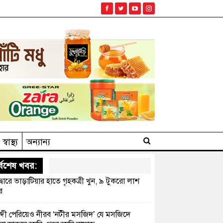
স্বাস্থ্য
অন্যান্য
্বশেষ খবর:
দ্বারে ভাড়াটিয়ার হাতে গৃহকত্রী খুন, ৯ টুকরো লাশ
র
্দী পেরিয়েও নীরব ‘নটীর মসজিদ’ যে মসজিদে