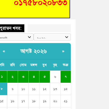
ক্ট-ফাইন্ডিং কমিটি গঠন
ের খুঁটিতে ভর করে টিকে আছে সেতু
পুরাতন খবর:
আগষ্ট ২০২৬
«
»
শনি
রবি
সোম
মঙ্গল
বুধ
বৃহ
শুক্র
১
২
৩
৪
৫
৬
৭
৮
৯
১০
১১
১২
১৩
১৪
১৫
১৬
১৭
১৮
১৯
২০
২১