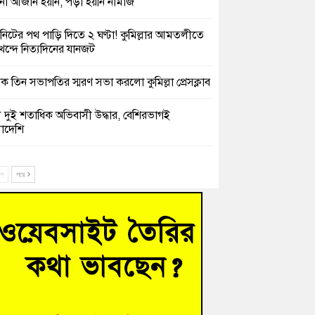
 আজান হয়নি, পড়া হয়নি নামাজ
নিটের পথ পাড়ি দিতে ২ ঘণ্টা! কুমিল্লার আমতলীতে
খন্দে নিত্যদিনের যানজট
ক তিন সভাপতির স্মরণ সভা করলো কুমিল্লা প্রেসক্লাব
সে দুই শতাধিক অভিবাসী উদ্ধার, বেশিরভাগই
াদেশি
চংয়ে নিখোঁজের ৩ দিন পর ফিশারির পুকুরে
শাচালকের মরদেহ উদ্ধার
ে
পরে
েশাল ট্রাইব্যুনালে জুলাই গণহত্যার বিচার করেন,
ণ আপনাদের ছাড়বে না-সাক্কু
 সৈনিক অজিত গুহ মহাবিদ্যালয়ে জুলাই গণঅভ্যুত্থান
সের আলোচনা সভা ও পুরস্কার বিতরণ
িনাকে ফেরাতে তৎপরতা’ কুবিতে ১১ শিক্ষককে ঘিরে