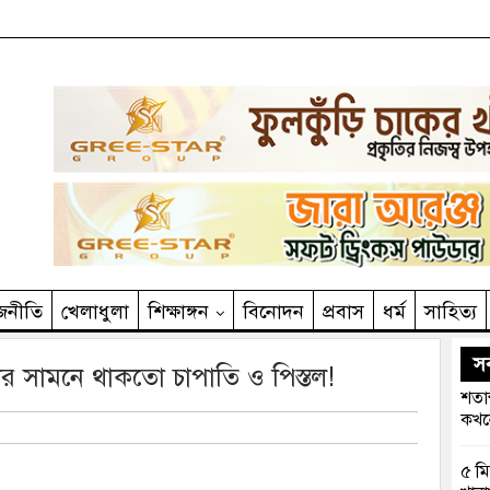
জনীতি
খেলাধুলা
শিক্ষাঙ্গন
বিনোদন
প্রবাস
ধর্ম
সাহিত‌্য
সর
র সামনে থাকতো চাপাতি ও পিস্তল!
শতাব
কখনো
৫ মি