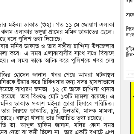
খানা
সাবে
 বরুড়ার মইন্যা ডাকাত (৩২)। গত ১১ মে জোয়াগ এলাকা
গ্রি
 ঝলম এলাকার ভঙ্গুয়া গ্রামের মমিন ডাকাতের ছেলে।
বাংল
ছে বলে পুলিশ তথ্য দিয়েছে।
বিবার মনির ডাকাত ও তার সঙ্গীরা চান্দিনা উপজেলার
বুড়ি
লা করে। এ সময় এলাকাবাসীর সাথে সঙ্গে বিবাদে
রিক
িপ্ত হয়। এ সময় তাকে আটক করে পুলিশকে খবর দেয়
“স্প
ো. নাজির হোসেন জানান, খবর পেয়ে আমরা ঘটনাস্থল
জনগ
আগ
নিরকে উদ্ধার করে চিকিৎসার জন্য সদর হাসপাতালে
দিয়েছে সাধারণ জনতা। ১২ মে তাকে চান্দিনা থানায়
ভাষা
দিব
 রয়েছে। তার বিরুদ্ধে মোট ১৩টি মামলা রয়েছে। এ
মনির ডাকাত প্রকাশ মইন্যা চোরা হিসাবে পরিচিত।
‘হাস
 তার বিরুদ্ধে ডাকাতি, চুরি, চিনতাই, মাদক মামলা,
ফ্যা
ছে। বরুড়া থানায় তার বিস্তারিত তথ্য রয়েছে।
তি ডা. আব্দুল হাকিম জানান, মনির কোন সময়
বাঁশ
 নেতা বা কর্মী ছিলো না। তার একটি বখাটে গ্রুপ