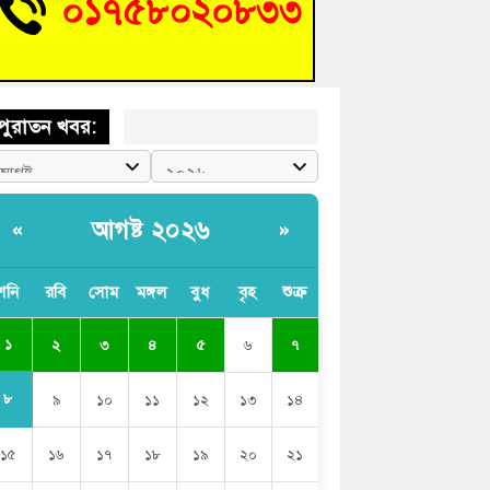
 গণঅভ্যুত্থান দিবসে কুমিল্লায় শ্রদ্ধা, র‍্যালি ও সংবর্ধনা
পুরাতন খবর:
আগষ্ট ২০২৬
«
»
শনি
রবি
সোম
মঙ্গল
বুধ
বৃহ
শুক্র
১
২
৩
৪
৫
৬
৭
৮
৯
১০
১১
১২
১৩
১৪
১৫
১৬
১৭
১৮
১৯
২০
২১