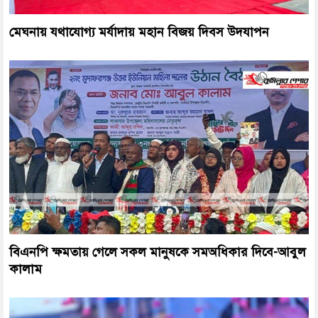
মেঘনায় যথাযোগ্য মর্যাদায় মহান বিজয় দিবস উদযাপন
বিএনপি ক্ষমতায় গেলে সকল মানুষকে সমঅধিকার দিবে-আবুল
কালাম