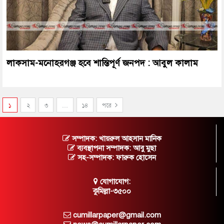
লাকসাম-মনোহরগঞ্জ হবে শান্তিপূর্ণ জনপদ : আবুল কালাম
১
২
৩
…
১৪
পরে
সম্পাদক: খায়রুল আহসান মানিক
ব্যবস্থাপনা সম্পাদক: আবু মুছা
সহ-সম্পাদক: ফারুক হোসেন
যোগাযোগ:
কুমিল্লা-৩৫০০
cumillarpaper@gmail.com