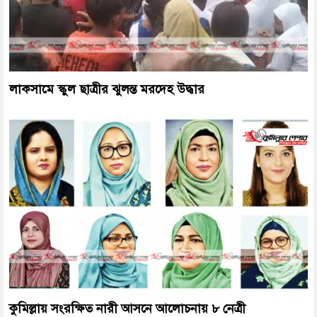
লাকসামে স্কুল ছাত্রীর ঝুলন্ত মরদেহ উদ্ধার
কুমিল্লায় সংরক্ষিত নারী আসনে আলোচনায় ৮ নেত্রী