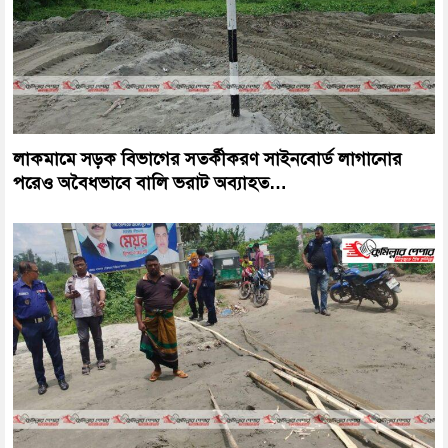
লাকমামে সড়ক বিভাগের সতর্কীকরণ সাইনবোর্ড লাগানোর
পরেও অবৈধভাবে বালি ভরাট অব্যাহত…