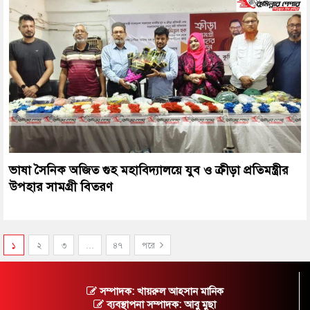
ভাষা সৈনিক অজিত গুহ মহাবিদ্যালয়ে যুব ও ক্রীড়া প্রতিমন্ত্রীর
উপহার সামগ্রী বিতরণ
১
২
৩
…
৪৭
পরে
সম্পাদক: খায়রুল আহসান মানিক
ব্যবস্থাপনা সম্পাদক: আবু মুছা