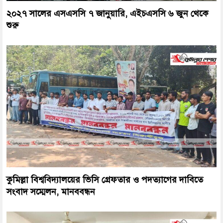
২০২৭ সালের এসএসসি ৭ জানুয়ারি, এইচএসসি ৬ জুন থেকে
শুরু
কুমিল্লা বিশ্ববিদ্যালয়ের ভিসি গ্রেফতার ও পদত্যাগের দাবিতে
সংবাদ সম্মেলন, মানববন্ধন