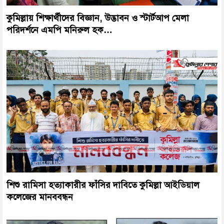
কুমিল্লায় শিক্ষার্থীদের বিজ্ঞান, উদ্ভাবন ও স্টার্টআপ মেলা
পরিদর্শনে এমপি মনিরুল হক…
শিশু রামিসা হত্যাকারীর ফাঁসির দাবিতে কুমিল্লা আইডিয়াল
কলেজের মানববন্ধন