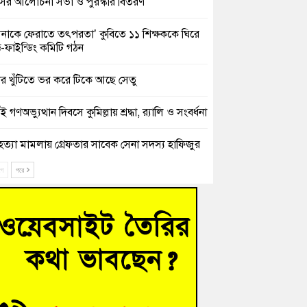
সের আলোচনা সভা ও পুরস্কার বিতরণ
িনাকে ফেরাতে তৎপরতা’ কুবিতে ১১ শিক্ষককে ঘিরে
ক্ট-ফাইন্ডিং কমিটি গঠন
ের খুঁটিতে ভর করে টিকে আছে সেতু
 গণঅভ্যুত্থান দিবসে কুমিল্লায় শ্রদ্ধা, র‍্যালি ও সংবর্ধনা
হত্যা মামলায় গ্রেফতার সাবেক সেনা সদস্য হাফিজুর
ন হাইকোর্টের জামিনে মুক্ত
ে
পরে
শিক্ষার্থীদের দেখতে গিয়ে মেডিকেলের ক্যান্টিনে
দ্ধ জবি শিক্ষক
নায় বিধবা নারীর জমি দখল ও জীবননাশের হুমকির
যোগ
চংয়ে অতিথি পাখির আবাসস্থল সংরক্ষণে প্রশাসনের
োগ; ৯ সদস্যের কমিটি গঠন