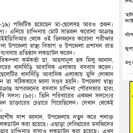
দিব
‘হাস
ফ্যা
িড-১৯) পজিটিভ হয়েছেন মা-ছেলেসহ আরও ৩জন।
্য। এনিয়ে চান্দিনায় মোট সাতজন করোনা আক্রান্ত
বাঁশ
 আইইডিসিআর থেকে ওই তিনজনের করোনা পরীক্ষার
া উপজেলা স্বাস্থ্য বিভাগ ও উপজেলা প্রশাসন রাত
জুলাই
, ব্যবসায় প্রতিষ্ঠান লকডাউন করেন।
 পরিকল্পনা কর্মকর্তা ডা. আহসানুল হক মিলু জানান,
তনু 
া সদরের ধানসিঁড়ি আবাসিক এলাকায় বসবাস করেন।
রহমা
েলেটির ধানসিঁড়ি আবাসিক এলাকায় মুদি দোকান
আগ
 তা সঠিকভাবে জানা সম্ভব হয়নি। উপজেলা স্বাস্থ্য
আহত 
 আক্রান্ত অপরজনের বসবাস চান্দিনা পৌরসভার হারং
অবরু
িজিবি সদস্য (৬৫)। তিনি পরিবারের একজন সদস্যের
কজন ডাক্তারের চেম্বারে গিয়েছিলেন। সেখান থেকেই
হোম
অভি
।
স্নেহাশীষ দাশ জানান, উপজেলায় নতুন করে শনাক্ত
বুড়ি
ন লকডাউন করা হয়েছে। এছাড়া দেবিদ্বারের মসজিদের
উদ্য
তার চান্দিনার বাসাও লকডাউন করা হয়েছে। এখন