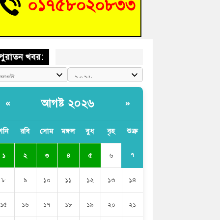
চংয়ে জুলাই গণঅভ্যুত্থান দিবস উদযাপন উপলক্ষে
তুতিমূলক সভা অনুষ্ঠিত
পুরাতন খবর:
আগষ্ট ২০২৬
«
»
শনি
রবি
সোম
মঙ্গল
বুধ
বৃহ
শুক্র
৭
১
২
৩
৪
৫
৬
৮
৯
১০
১১
১২
১৩
১৪
১৫
১৬
১৭
১৮
১৯
২০
২১