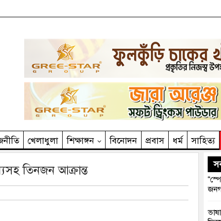
জনীতি
খেলাধুলা
শিক্ষাঙ্গন
বিনোদন
প্রবাস
ধর্ম
সাহিত‌্য
সর
স্যসহ তিনজন আক্রান্ত
“স্প
জনগ
ভাষা