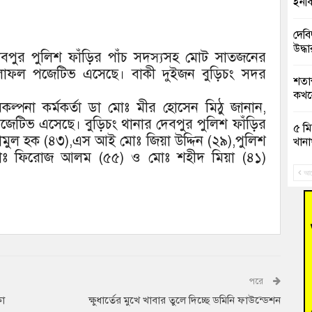
ইনকি
দেবি
উদ্ধা
 দেবপুর পুলিশ ফাঁড়ির পাঁচ সদস্যসহ মোট সাতজনের
ফলাফল পজেটিভ এসেছে। বাকী দুইজন বুড়িচং সদর
শতাব
কখনো
রিকল্পনা কর্মকর্তা ডা মোঃ মীর হোসেন মিঠু জানান,
টিভ এসেছে। বুড়িচং থানার দেবপুর পুলিশ ফাঁড়ির
৫ মি
মুল হক (৪৩),এস আই মোঃ জিয়া উদ্দিন (২৯),পুলিশ
খানা
 মোঃ ফিরোজ আলম (৫৫) ও মোঃ শহীদ মিয়া (৪১)
সাবে
আগ
গ্রি
বাংল
বুড়ি
রিক
পরে
কা
ক্ষুধার্তের মুখে খাবার তুলে দিচ্ছে ডমিনি ফাউন্ডেশন
“স্প