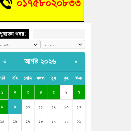
ণ আপনাদের ছাড়বে না-সাক্কু
 সৈনিক অজিত গুহ মহাবিদ্যালয়ে জুলাই গণঅভ্যুত্থান
সের আলোচনা সভা ও পুরস্কার বিতরণ
পুরাতন খবর:
আগষ্ট ২০২৬
«
»
শনি
রবি
সোম
মঙ্গল
বুধ
বৃহ
শুক্র
২
১
৩
৪
৫
৬
৭
৯
৮
১০
১১
১২
১৩
১৪
১৫
১৬
১৭
১৮
১৯
২০
২১