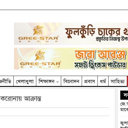
জনীতি
খেলাধুলা
শিক্ষাঙ্গন
বিনোদন
প্রবাস
ধর্ম
সাহিত‌্য
সর
 করোনায় আক্রান্ত
জে.আ
মাঝে
জুলা