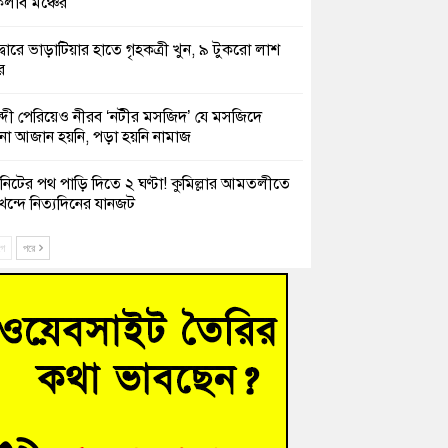
লাব মঞ্চের
দ্বারে ভাড়াটিয়ার হাতে গৃহকত্রী খুন, ৯ টুকরো লাশ
র
্দী পেরিয়েও নীরব ‘নটীর মসজিদ’ যে মসজিদে
 আজান হয়নি, পড়া হয়নি নামাজ
নিটের পথ পাড়ি দিতে ২ ঘণ্টা! কুমিল্লার আমতলীতে
খন্দে নিত্যদিনের যানজট
ক তিন সভাপতির স্মরণ সভা করলো কুমিল্লা প্রেসক্লাব
ে
পরে
সে দুই শতাধিক অভিবাসী উদ্ধার, বেশিরভাগই
াদেশি
চংয়ে নিখোঁজের ৩ দিন পর ফিশারির পুকুরে
শাচালকের মরদেহ উদ্ধার
েশাল ট্রাইব্যুনালে জুলাই গণহত্যার বিচার করেন,