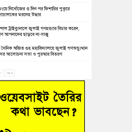
চংয়ে নিখোঁজের ৩ দিন পর ফিশারির পুকুরে
শাচালকের মরদেহ উদ্ধার
েশাল ট্রাইব্যুনালে জুলাই গণহত্যার বিচার করেন,
ণ আপনাদের ছাড়বে না-সাক্কু
 সৈনিক অজিত গুহ মহাবিদ্যালয়ে জুলাই গণঅভ্যুত্থান
সের আলোচনা সভা ও পুরস্কার বিতরণ
িনাকে ফেরাতে তৎপরতা’ কুবিতে ১১ শিক্ষককে ঘিরে
ক্ট-ফাইন্ডিং কমিটি গঠন
ে
পরে
ের খুঁটিতে ভর করে টিকে আছে সেতু
 গণঅভ্যুত্থান দিবসে কুমিল্লায় শ্রদ্ধা, র‍্যালি ও সংবর্ধনা
হত্যা মামলায় গ্রেফতার সাবেক সেনা সদস্য হাফিজুর
ন হাইকোর্টের জামিনে মুক্ত