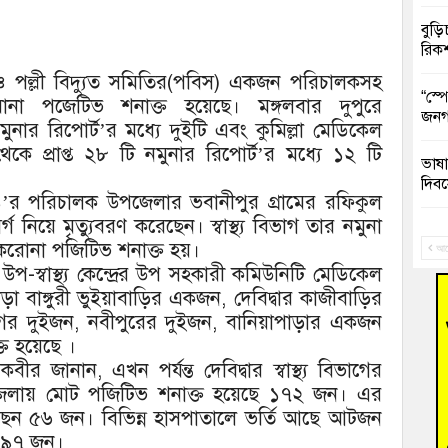
বুড়ি
রিক
 ও পল্লী বিদ্যুত সমিতির(পবিস) একজন পরিচালকসহ
“স্প
পজেটিভ শনাক্ত হয়েছে। মঙ্গলবার দুপুরে
জনগ
ুনার রিপোর্ট’র মধ্যে দুইটি এবং কুমিল্লা মেডিকেল
ে প্রাপ্ত ২৮ টি নমুনার রিপোর্ট’র মধ্যে ১২ টি
ভাষা
দিব
িতি-১’র পরিচালক উপজেলার ভবানীপুর গ্রামের রফিকুল
িয়ে মৃত্যুবরণ করেছেন। স্বাস্থ্য বিভাগ তার নমুনা
‘হাস
ে করোনা পজিটিভ শনাক্ত হয়।
ফ্যা
আগ
্জ উপ-স্বাস্থ্য কেন্দ্রের উপ সহকারী কমিউনিটি মেডিকেল
 বাঙ্গুরী ভুইয়াবাড়ির একজন, দেবিদ্বার কাজীবাড়ির
বাঁশ
র দুইজন, নবীপুরের দুইজন, বানিয়াপাড়ার একজন
ত হয়েছে ।
জুলাই
 কবীর জানান, এখন পর্যন্ত দেবিদ্বার স্বাস্থ্য বিভাগের
জেলায় মোট পজিটিভ শনাক্ত হয়েছে ১৭২ জন। এর
তনু 
রহমা
হয়েছেন ৫৬ জন। বিভিন্ন হাসপাতালে ভর্তি আছে আটজন
 ৯৭ জন।