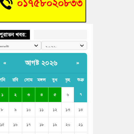
শিক্ষার্থীদের দেখতে গিয়ে মেডিকেলের ক্যান্টিনে
দ্ধ জবি শিক্ষক
পুরাতন খবর:
আগষ্ট ২০২৬
«
»
শনি
রবি
সোম
মঙ্গল
বুধ
বৃহ
শুক্র
৭
১
২
৩
৪
৫
৬
৮
৯
১০
১১
১২
১৩
১৪
১৫
১৬
১৭
১৮
১৯
২০
২১