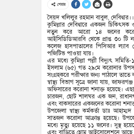
শেয়ার
সৈয়দ খলিলুর রহমান বাবুল, দেবিদ্বার।।
কুমিল্লার দেবিদ্বারে একজন চিকিৎসক
নতুন করে আরো ১৪ জনের করোনা 
আইসিডিডিআরবি থেকে প্রাপ্ত ৩০ টি নম
কলেজ হাসপাতালের পিসিআর ল্যাব থেক
পজিটিভ পাওয়া যায়।
এর মধ্যে কুমিল্লা পল্লী বিদ্যুৎ সম
ইসলাম (৬৫) গত ২৯মে করোনার উপসর্গ ন
সংগ্রহকরে পরীক্ষার জন্য পাঠালে তাত
স্বাস্থ্য বিভাগ সূত্রে জানা যায়, জাফরগঞ
অফিসারের করোনা শনাক্ত হয়েছে। এছাড়া
চারজন, ছোট শালঘর এক জন, রাধানগ
এবং বাকসারের একজনের করোনা শনাক্
উপজেলা স্বাস্থ্য কর্মকর্তা ডাঃ আহাম্মদ
সাতজন করোনা আক্রান্ত হয়েছে। উপ
মধ্যে মৃত্যু হয়েছে ১১ জনের। সুস্থ 
এবং বাড়িতে হোম আইসোলেশনে আছে