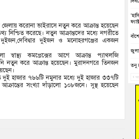
দিব
‘হাস
ফ্যা
লা জেলায় করোনা ভাইরাসে নতুন করে আক্রান্ত হয়েছেন
তথ্য নিশ্চিত করেছে। নতুন আক্রান্তদের মধ্যে নগরীতে
বাঁশ
দুইজন,দেবিদ্বার দুইজন ও মনোহরগঞ্জের একজন
জুলাই
স্বাস্থ্য কমপ্লেক্সের আগে আক্রান্ত প্যাথলজি
ি নতুন করে আক্রান্ত হয়েছেন। মুরাদনগরে তিনজন
তনু 
য়েছেন।
রহমা
্রহকৃত দুই হাজার ৭৬৬টি নমুনার মধ্যে দুই হাজার ৩৩৭টি
আগ
আক্রান্তের সংখ্যা দাঁড়ালো ১০৮জনে। সুস্থ হয়েছেন
আহত 
অবরু
হোম
অভি
বুড়ি
উদ্য