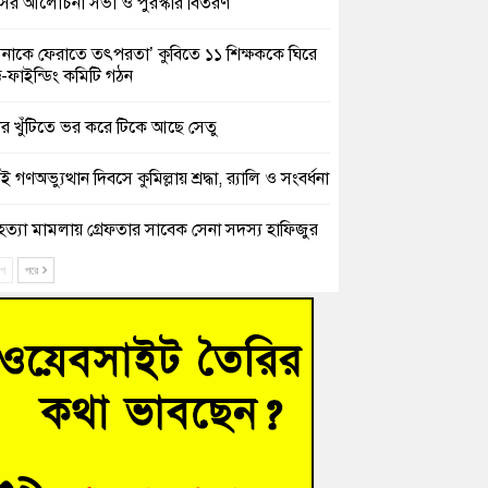
সের আলোচনা সভা ও পুরস্কার বিতরণ
িনাকে ফেরাতে তৎপরতা’ কুবিতে ১১ শিক্ষককে ঘিরে
ক্ট-ফাইন্ডিং কমিটি গঠন
ের খুঁটিতে ভর করে টিকে আছে সেতু
 গণঅভ্যুত্থান দিবসে কুমিল্লায় শ্রদ্ধা, র‍্যালি ও সংবর্ধনা
হত্যা মামলায় গ্রেফতার সাবেক সেনা সদস্য হাফিজুর
ন হাইকোর্টের জামিনে মুক্ত
ে
পরে
শিক্ষার্থীদের দেখতে গিয়ে মেডিকেলের ক্যান্টিনে
দ্ধ জবি শিক্ষক
নায় বিধবা নারীর জমি দখল ও জীবননাশের হুমকির
যোগ
চংয়ে অতিথি পাখির আবাসস্থল সংরক্ষণে প্রশাসনের
োগ; ৯ সদস্যের কমিটি গঠন