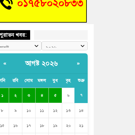
চংয়ে জুলাই গণঅভ্যুত্থান দিবস উদযাপন উপলক্ষে
তুতিমূলক সভা অনুষ্ঠিত
পুরাতন খবর:
আগষ্ট ২০২৬
«
»
শনি
রবি
সোম
মঙ্গল
বুধ
বৃহ
শুক্র
৭
১
২
৩
৪
৫
৬
৮
৯
১০
১১
১২
১৩
১৪
১৫
১৬
১৭
১৮
১৯
২০
২১