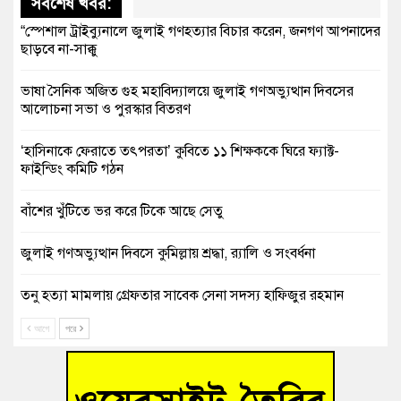
সর্বশেষ খবর:
“স্পেশাল ট্রাইব্যুনালে জুলাই গণহত্যার বিচার করেন, জনগণ আপনাদের
ছাড়বে না-সাক্কু
ভাষা সৈনিক অজিত গুহ মহাবিদ্যালয়ে জুলাই গণঅভ্যুত্থান দিবসের
আলোচনা সভা ও পুরস্কার বিতরণ
‘হাসিনাকে ফেরাতে তৎপরতা’ কুবিতে ১১ শিক্ষককে ঘিরে ফ্যাক্ট-
ফাইন্ডিং কমিটি গঠন
বাঁশের খুঁটিতে ভর করে টিকে আছে সেতু
জুলাই গণঅভ্যুত্থান দিবসে কুমিল্লায় শ্রদ্ধা, র‍্যালি ও সংবর্ধনা
তনু হত্যা মামলায় গ্রেফতার সাবেক সেনা সদস্য হাফিজুর রহমান
হাইকোর্টের জামিনে মুক্ত
আগে
পরে
আহত শিক্ষার্থীদের দেখতে গিয়ে মেডিকেলের ক্যান্টিনে অবরুদ্ধ জবি
শিক্ষক