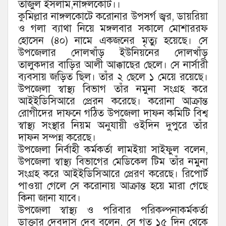
তাজুল ইসলাম,নাঙ্গলকোট।।
কুমিল্লার নাঙ্গলকোটে করোনার উপসর্গ জ্বর, ডায়রিয়া
ও গলা ব্যাথা নিয়ে মঙ্গলবার সকালে মোশাররফ
হোসেন (৪০) নামে একজনের মৃত্যু হয়েছে। সে
উপজেলার দোলখাঁড় ইউনিয়নের দোলখাঁড়
তালুকদার বাড়ির আলী আক্কাছের ছেলে। সে নার্সারী
ব্যবসায় জড়িত ছিল। তাঁর ২ ছেলে ১ মেয়ে রয়েছে।
উপজেলা স্বাস্থ্য বিভাগ তাঁর নমুনা সংগ্রহ করে
আইইডিসিআরে প্রেরন করেছে। করোনা আক্রান্ত
রোগীদের দাফনে গঠিত উপজেলা দাফন কমিটি বিশ্ব
স্বাস্থ্য সংস্থার নিয়ম অনুযায়ী ওইদিন দুপুরে তাঁর
দাফন সম্পন্ন করেছে।
উপজেলা নির্বাহী কর্মকর্তা লামইয়া সাইফুল বলেন,
উপজেলা স্বাস্থ্য বিভাগের মেডিকেল টিম তাঁর নমুনা
সংগ্রহ করে আইইডিসিআরে প্রেরণ করেছে। রিপোর্ট
পাওয়া গেলে সে করোনায় আক্রান্ত হয়ে মারা গেছে
কিনা জানা যাবে।
উপজেলা স্বাস্থ্য ও পরিবার পরিকল্পনাকর্মকর্তা
ডাক্তার দেবদাস দেব বলেন, সে গত ১৫ দিন থেকে