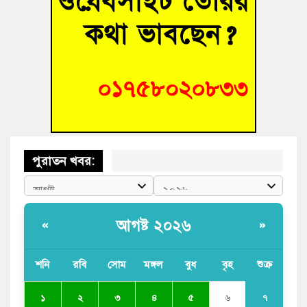
হোমনায় বিধবা নারীর জমি দখল ও জীবননাশের হুমকির অভিযোগ
বুড়িচংয়ে অতিথি পাখির আবাসস্থল সংরক্ষণে প্রশাসনের উদ্যোগ; ৯
সদস্যের কমিটি গঠন
বুড়িচংয়ে জুলাই গণঅভ্যুত্থান দিবস উদযাপন উপলক্ষে প্রস্তুতিমূলক
সভা অনুষ্ঠিত
পুরাতন খবর:
আগষ্ট ২০২৬
«
»
শনি
রবি
সোম
মঙ্গল
বুধ
বৃহ
শুক্র
৭
১
২
৩
৪
৫
৬