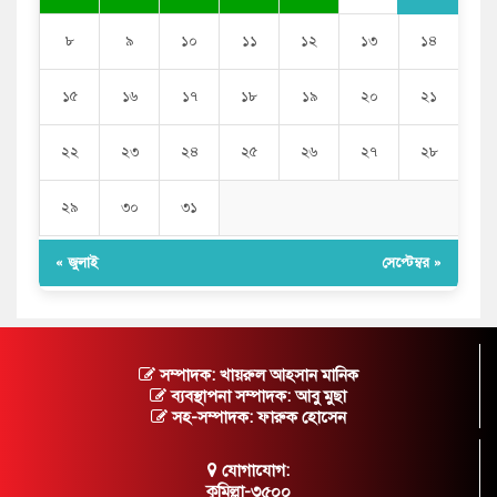
৮
৯
১০
১১
১২
১৩
১৪
১৫
১৬
১৭
১৮
১৯
২০
২১
২২
২৩
২৪
২৫
২৬
২৭
২৮
২৯
৩০
৩১
« জুলাই
সেপ্টেম্বর »
সম্পাদক: খায়রুল আহসান মানিক
ব্যবস্থাপনা সম্পাদক: আবু মুছা
সহ-সম্পাদক: ফারুক হোসেন
যোগাযোগ:
কুমিল্লা-৩৫০০